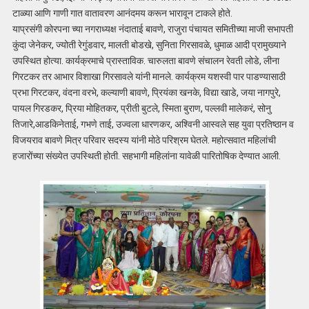
टाळ्या आणि गाणी गात वातावरण आनंदमय करून भारावून टाकले होते.
याप्रसंगी कोरपना च्या नगराध्यक्ष नंदाताई बावणे, राजुरा पंचायत समितीच्या माजी सभापती
कुंदा जेनेकर, ज्योती रेगुंडवार, मालती बोडखे, सुनिता गिरसावळे, धुमाळ आदी प्रामुख्याने
उपस्थित होत्या. कार्यक्रमाचे प्रास्ताविक. चारुलता बावणे संचालन रेवती लोडे, लीना
गिरटकर तर आभार विशाखा गिरसावले यांनी मानले. कार्यक्रम यशस्वी पार पाडण्यासाठी
प्रभा गिरटकर, वंदना वरभे, कल्याणी बावणे, प्रियंका खनके, विद्या खाडे, जया नागपुरे,
पायल गिरडकर, प्रिया मोहितकर, प्रीती बुटले, स्मिता बुराण, पल्लवी मालेकरं, सोनु
तिजारे,आडकिनेताई, गभणे ताई, उज्वला धारणकर, अश्विनी आस्वले सह युवा प्रतिष्ठान व
विजयराव बावणे मित्र परिवार सदस्य यांनी मोठे परिश्रम घेतले. महोत्सवात महिलांची
हजारोंच्या संख्येत उपस्थिती होती. सहभागी महिलांना यावेळी पारितोषिक देण्यात आली.