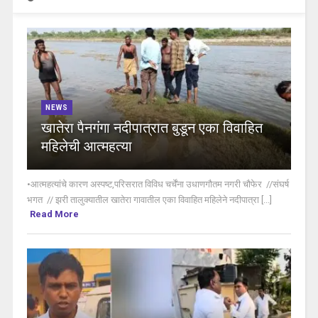
NEWS
खातेरा पैनगंगा नदीपात्रात बुडून एका विवाहित
महिलेची आत्महत्या
•आत्महत्यांचे कारण अस्पष्ट,परिसरात विविध चर्चेंना उधाणगौतम नगरी चौफेर //संघर्ष
भगत // झरी तालुक्यातील खातेरा गावातील एका विवाहित महिलेने नदीपात्रा [...]
Read More