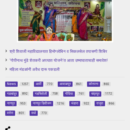
श्री शिवाजी महाविद्यालयात हिमोग्लोबिन व सिकलसेल तपासणी शिबिर
‘गोपीनाथ मुंडे शेतकरी अपघात योजने’त आता उष्माघाताचाही समावेश!
महिला मंडळांनी अवैध दारू पकडली
News
आर्वी
आवाळपुर
कोरपना
1257
770
861
865
गडचांदुर
गडचिरोली
गोंदिया
चंद्रपूर
892
758
761
1172
नागपुर
नागपुर डिवीजन
भंडारा
राजुरा
953
1216
922
866
वरोरा
वर्धा
801
773