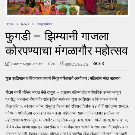
Home
News
नागपुर डिवीजन
फुगडी – झिम्यानी गाजला
कोरपण्याचा मंगळागौर महोत्सव
63
Gautam Nagri Chaufer
0
August 26, 2025
युवा प्रतिष्ठान व विजयराव बावणे मित्र परिवाराचे आयोजन ; महिलांचा मोठा सहभाग
गौतम नगरी चौफेर बादल बेले राजुरा –
श्रावण महिन्यातील पारंपारिक उत्सव म्हणून
प्रसिद्ध असलेला मंगळागौर सांस्कृतिक महोत्सव युवा प्रतिष्ठान व विजयराव बावणे
मित्रपरिवार, कोरपना यांच्या संयुक्त विद्यमानाने रविवार दिनांक २४ रोजी श्रीकृष्ण सभागृह,
कोरपना येथे मोठ्या उत्साहात पार पडला. महिलांच्या सहभागाने रंगतदार झालेल्या या
महोत्सवात प्रश्नमंजुषा, मंगळागौर सांस्कृतिक समूह नृत्य, गायन, सोलो डान्स, ग्रुप डान्स,
विविध खेळ यांच्या बहारदार सादरीकरणाने कार्यक्रमात चांगलीच रंगत आणली. महोत्सवात
महिलांनी फुगडी, झिम्मा भरड्या, पोशंपा सारखे पारंपरिक खेळ खेळले. महिलांनी गडगडाटी