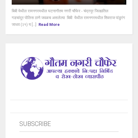
बिबी येथील रामनगरमधील घटनागौतम नगरी चौफेर - चंद्रपूर जिल्ह्यतिल
गडचांदूर पोलिस ठाणे जवळच असलेल्या बिबी येथील रामनगरमधील शिवराज पांडुरंग
जाधव (२१) य [...]
Read More
SUBSCRIBE