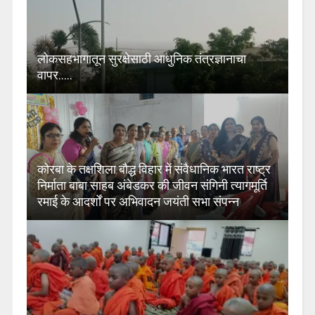
लोकसहभागातून सुरक्षेसाठी आधुनिक तंत्रज्ञानाचा
वापर…..
कोरबा के तक्षशिला बौद्ध विहार में संवैधानिक भारत राष्ट्र
निर्माता बाबा साहब अंबेडकर की जीवन संगिनी त्यागमूर्ति
रमाई के आदर्शों पर अभिवादन जयंती सभा संपन्न