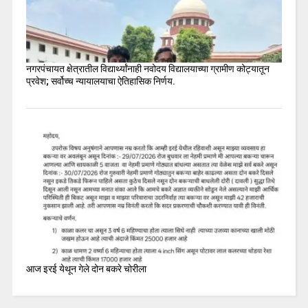
नगरपंचायत क्षेत्रातील विद्यार्थ्यांनाही नवोदय विद्यालयाच्या ग्रामीण कोट्यातून
प्रवेश; सर्वोच्च न्यायालयाचा ऐतिहासिक निर्णय.
आज इरई येथून गेले दोन बकरे चोरीला