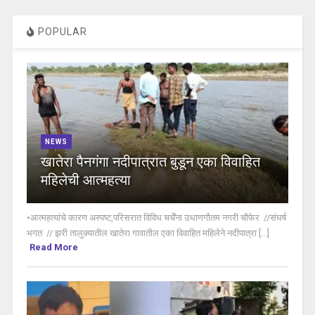
POPULAR
NEWS
खातेरा पैनगंगा नदीपात्रात बुडून एका विवाहित
महिलेची आत्महत्या
•आत्महत्यांचे कारण अस्पष्ट,परिसरात विविध चर्चेंना उधाणगौतम नगरी चौफेर //संघर्ष
भगत // झरी तालुक्यातील खातेरा गावातील एका विवाहित महिलेने नदीपात्रा [...]
Read More