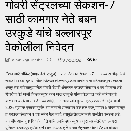
गोवरी सेंट्रलच्या सेकशन-7
साठी कामगार नेते बबन
उरकुडे यांचे बल्लारपूर
वेकोलीला निवेदन
65
Gautam Nagri Chaufer
0
June 27, 2025
गौतम नगरी चौफेर (बादल बेले राजुरा) –
सात दिवसात सेकशन-7 न लागल्यास तीव्र रेल्वे
सायडींग बंदचा इशारा गोवरी सेंट्रल कोळसा प्रकल्प मागील पाच महिन्यापासून रखडला
असून त्या मागे चालू झालेला गोवरी पोवणी अंमलगन प्रकल्प सेकशन 9 वर पोहचला आहे.
शिवसेना नेते माजी जिल्हाप्रमुख बबन भाऊ उरकुडे यांच्या नेतृत्वात काही महिन्यापूर्वी
करण्यात आलेल्या सायंडींग बंद आंदोलनात तत्कालीन मुख्य महाप्रबंधक डे साहेब यांनी
2026 प्रयन्त प्रकल्प पूर्णतःवस नेण्याचे आश्वासन दिले होते परंतु मागील 5 महिन्यापासून
हा प्रकल्प सेकशन 4 च्या समोर गेला नाही, त्यामुळे शेतकऱ्यांमध्ये असंतोष पसरला आहे.
यासंबंधि आज पुनः शिवसेना नेते माजि उपजिल्हा प्रमुख राजुरा, महामंत्री एच एम एस
यूनियन बल्लारपूर एरिया श्री बबनभाऊ उरकुडे यांच्या नेतृत्वात गोवरी सेंट्रल कोयला