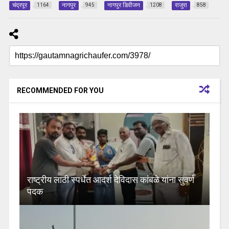
चंद्रपूर
नागपुर
नागपुर डिवीजन
राजुरा
1164
945
1208
858
RECOMMENDED FOR YOU
राष्ट्रीय लाठी स्पर्धेत आदर्श देविदास कांबळे यांना सुवर्ण
पदक