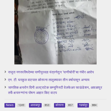
राजुरा नगरपरिषदेच्या पाणीपुरवठा यंत्रणेतून ‘पाणीचोरी’चा गंभीर आरोप
एन. टी. घरकुल वाटपात कोरपना तालुक्यावर तीन वर्षापासून अन्याय
जागतिक क्षयरोग दिनी अल्ट्राटेक कम्युनिस्टी वेलफेअर फाऊंडेशन, आवळापूर
तर्फे क्षयरुग्णांना पोषण आहार किट वाटप
News
आवाळपुर
कोरपना
गडचांदुर
1249
853
857
884