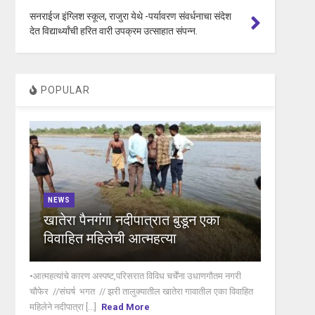
सनराईज इंग्लिश स्कूल, राजुरा येथे -पर्यावरण संवर्धनाचा संदेश
देत विद्यार्थ्यांची हरित वारी उपक्रम उत्साहात संपन्न.
POPULAR
NEWS
खातेरा पैनगंगा नदीपात्रात बुडून एका
विवाहित महिलेची आत्महत्या
•आत्महत्यांचे कारण अस्पष्ट,परिसरात विविध चर्चेंना उधाणगौतम नगरी
चौफेर //संघर्ष भगत // झरी तालुक्यातील खातेरा गावातील एका विवाहित
महिलेने नदीपात्रा [...]
Read More