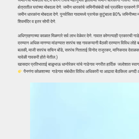
जमीनिचा मोबदला वाटप करणे तसेच महानुभाव झालेल्या जमीन धारकांना नोकरी जेवळी
क्षेत्रातील घरांच्या मोबदला देणे. जमीन धारकांचे जमिनीसंबंधी सर्व प्रलंबित प्रकर
जमीन धारकांना मोबदला देणे. पुनर्वसित गावामध्ये प्रत्येक कुटुंबाला 80% जमिनीच्या मोब
शिवमंदिर व इतर सोयी देणे.
अधिग्रहणाच्या काळात मिळणारे सर्व लाभ वेळेवर देणे. गावात कोणत्याही प्रकारची गाड
दरम्यान अधिक मागण्या मांडण्यात सरपंच सह गावकऱ्यानी बैठकी दरम्यान विविध लोहे
बलकी, माजी सरपंच सचिन बोंडे, सरपंच गिताताई विनोद राजुरकर, मानिकराव देवा
यावेळी गावकरी होते येतील.)
खासदार प्रतिभाताई बाळुभाऊ धानोरेकर यांचे गाडेगाव नगरीत हार्दिक जलोशात स्वा
पैनगंगा कोळशाच्या गाडेगाव संबंधीत विविध अधिकारी या आढावा बैठकिला अगदी 