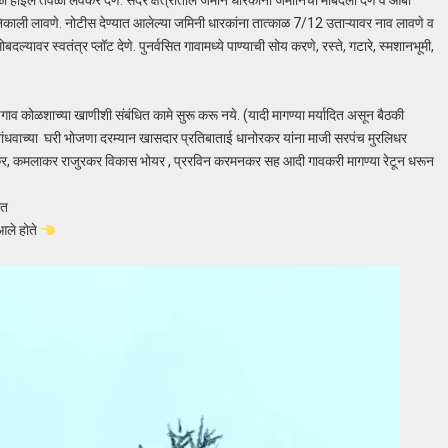
 होईल तेवळी लवकर देणे. सदर क्षेत्रातील जमीन धारकांना जमीनिचा मोबदला देणे व ओबी
णे निकाली लावणे. नोटीस देण्यात आलेल्या जमिनी धारकांना तात्काळ 7/12 उताऱ्यावर नाव लावणे व
दल्यावर स्वतंत्र प्लॉट देणे. पुनर्वसित गावामध्ये पाण्याची सोय करणे, रस्ते, गटारे, स्मशानभूमी,
ेगाव कोळशाच्या खाणीशी संबंधित कामे सुरू करू नये. (यादी मागण्या मर्यादित असून बैठकी
 बांधवाच्या घरी भोजणा दरम्यान खासदार प्रतिबाताई धानोरकर यांना माजी सरपंच मुरलिधर
ळकर, कमलाकर राजुरकर विकास भोयर , प्ररविन करमनकर सह आदी गावकरी मागण्या रेटून धरून
गत
आले होते