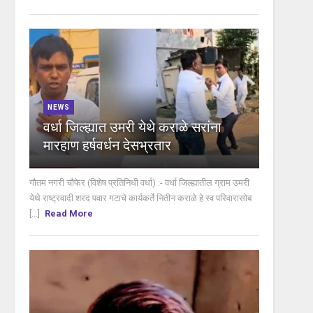
NEWS
वर्धा जिल्ह्यात उमरी येथे कराळे सरांना
मारहाण हर्षवर्धन देसभ्रतार
गौतम नगरी चौफेर (विशेष प्रतिनिधी वर्धा) :- वर्धा जिल्ह्यातील ग्राम उमरी
येथे राष्ट्रवादी शरद पवार गटाचे कार्यकर्ते नितीन कराळे हे स्व परिवारासोब
[...]
Read More