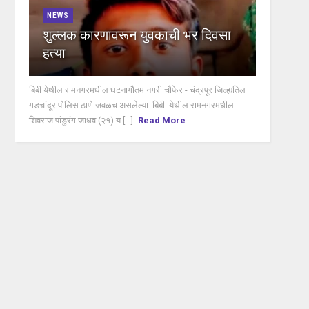
NEWS
शुल्लक कारणावरून युवकाची भर दिवसा
हत्या
बिबी येथील रामनगरमधील घटनागौतम नगरी चौफेर - चंद्रपूर जिल्ह्यतिल
गडचांदूर पोलिस ठाणे जवळच असलेल्या बिबी येथील रामनगरमधील
शिवराज पांडुरंग जाधव (२१) य [...]
Read More