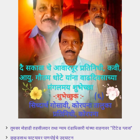
तुमसर मोहाडी तहसीलदार तथा न्याय दंडाधिकारी यांच्या वाहनावर “टिंटेड ग्लास”
कुकुडसाथ फाट्यावर पाणपोईचे उद्घाटन