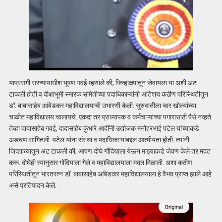
याप्रसंगी सरन्यायाधीश भूषण गवई म्हणाले की, जिव्हाळ्यातून जेवायला या अशी अट
टाकली होती व दीक्षाभूमी स्मारक समितीच्या पदाधिकाऱ्यांनी अतिशय कठीण परिस्थितीतून
डॉ. बाबासाहेब आंबेडकर महाविद्यालयाची उभारणी केली. सुरुवातीला चार खोल्यांच्या
चाळीत महाविद्यालय चालायचे. एकदा तर प्राध्यापक व कर्मचाऱ्यांच्या पगारासाठी पैसे नव्हते.
तेव्हा दादासाहेब गवई, दादासाहेब कुंभारे आदींनी उद्योजक मनोहरभाई पटेल यांच्याकडे
अडचण सांगितली. पटेल यांना संस्था व पदाधिकाऱ्यांबद्दल आत्मीयता होती. त्यांनी
जिव्हाळ्यातून अट टाकली की, आपण दोघे गोंदियाला येऊन माझ्याकडे जेवण केले तर मदत
करू. दोघेही त्यानुसार गोंदियाला गेले व महाविद्यालयाला मदत मिळाली. अशा कठीण
परिस्थितीतून भारतरत्न डॉ. बाबासाहेब आंबेडकर महाविद्यालयाला हे वैभव प्राप्त झाले आहे
असे प्रतिपादन केले.