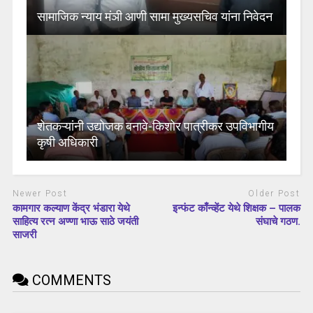
सामाजिक न्याय मंञी आणी सामा मुख्यसचिव यांना निवेदन
शेतकऱ्यांनी उद्योजक बनावे-किशोर पात्रीकर उपविभागीय
कृषी अधिकारी
Newer Post
Older Post
कामगार कल्याण केंद्र भंडारा येथे
इन्फंट काँन्व्हेंट येथे शिक्षक – पालक
साहित्य रत्न अण्णा भाऊ साठे जयंती
संघाचे गठण.
साजरी
COMMENTS