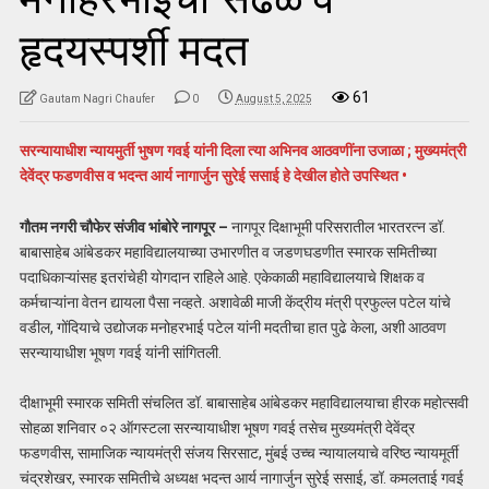
हृदयस्पर्शी मदत
61
Gautam Nagri Chaufer
0
August 5, 2025
सरन्यायाधीश न्यायमुर्ती भुषण गवई यांनी दिला त्या अभिनव आठवणींना उजाळा ; मुख्यमंत्री
देवेंद्र फडणवीस व भदन्त आर्य नागार्जुन सुरेई ससाई हे देखील होते उपस्थित •
गौतम नगरी चौफेर संजीव भांबोरे नागपूर –
नागपूर दिक्षाभूमी परिसरातील भारतरत्न डॉ.
बाबासाहेब आंबेडकर महाविद्यालयाच्या उभारणीत व जडणघडणीत स्मारक समितीच्या
पदाधिकाऱ्यांसह इतरांचेही योगदान राहिले आहे. एकेकाळी महाविद्यालयाचे शिक्षक व
कर्मचाऱ्यांना वेतन द्यायला पैसा नव्हते. अशावेळी माजी केंद्रीय मंत्री प्रफुल्ल पटेल यांचे
वडील, गोंदियाचे उद्योजक मनोहरभाई पटेल यांनी मदतीचा हात पुढे केला, अशी आठवण
सरन्यायाधीश भूषण गवई यांनी सांगितली.
दीक्षाभूमी स्मारक समिती संचलित डॉ. बाबासाहेब आंबेडकर महाविद्यालयाचा हीरक महोत्सवी
सोहळा शनिवार ०२ ऑगस्टला सरन्यायाधीश भूषण गवई तसेच मुख्यमंत्री देवेंद्र
फडणवीस, सामाजिक न्यायमंत्री संजय सिरसाट, मुंबई उच्च न्यायालयाचे वरिष्ठ न्यायमूर्ती
चंद्रशेखर, स्मारक समितीचे अध्यक्ष भदन्त आर्य नागार्जुन सुरेई ससाई, डॉ. कमलताई गवई