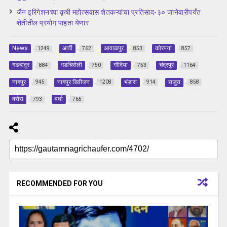
जैन इरिगेशनच्या कृषी महोत्सवास शेतकऱ्यांचा प्रतिसाद-३० जानेवारीपर्यंत
शेतीतील प्रयोग पाहता येणार
News
आर्वी
आवाळपुर
कोरपना
1249
762
853
857
गडचांदुर
गडचिरोली
गोंदिया
चंद्रपूर
884
750
753
1164
नागपुर
नागपुर डिवीजन
भंडारा
राजुरा
945
1208
914
858
वरोरा
वर्धा
793
765
RECOMMENDED FOR YOU