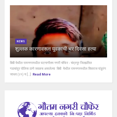
NEWS
शुल्लक कारणावरून युवकाची भर दिवसा हत्या
बिबी येथील रामनगरमधील घटनागौतम नगरी चौफेर - चंद्रपूर जिल्ह्यतिल
गडचांदूर पोलिस ठाणे जवळच असलेल्या बिबी येथील रामनगरमधील शिवराज पांडुरंग
जाधव (२१) य [...]
Read More