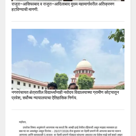
राजुरा–आसिफाबाद व राजुरा–आदिलाबाद मुख्य महामार्गावरील अतिक्रमण
हटविण्याची मागणी.
नगरपंचायत क्षेत्रातील विद्यार्थ्यांनाही नवोदय विद्यालयाच्या ग्रामीण कोट्यातून
प्रवेश; सर्वोच्च न्यायालयाचा ऐतिहासिक निर्णय.