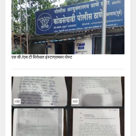
एस सी /एस टी विरोधात इंस्टाग्रामवर पोस्ट