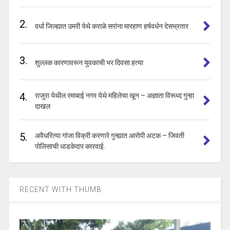
2.
वर्धा जिल्ह्यात उमरी येथे कराळे सरांना मारहाण हर्षवर्धन देसभ्रतार
3.
शुल्लक कारणावरून युवकाची भर दिवसा हत्या
4.
राजुरा येथील रमाबाई नगर येथे महिलेचा खून – अज्ञाता विरूध्द गुन्हा
दाखल
5.
अवैधरित्या गांजा विक्री करणारे गुन्ह्यात आरोपी अटक – जिवती
पोलिसाची धाडकेदार कारवाई.
RECENT WITH THUMB