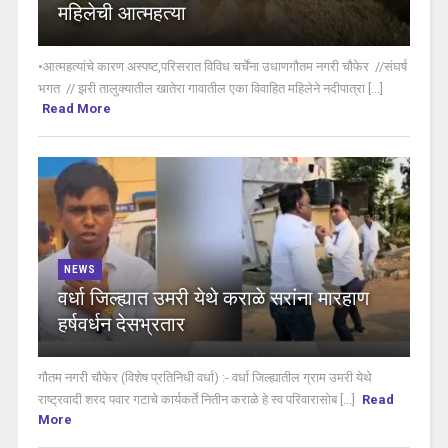
महिलेची आत्महत्या
•आत्महत्यांचे कारण अस्पष्ट,परिसरात विविध चर्चेंना उधाणगौतम नगरी चौफेर //संघर्ष
भगत // झरी तालुक्यातील खातेरा गावातील एका विवाहित महिलेने नदीपात्रा [...]
Read More
NEWS
वर्धा जिल्ह्यात उमरी येथे कराळे सरांना मारहाण
हर्षवर्धन देसभ्रतार
गौतम नगरी चौफेर (विशेष प्रतिनिधी वर्धा) :- वर्धा जिल्ह्यातील ग्राम उमरी येथे
राष्ट्रवादी शरद पवार गटाचे कार्यकर्ते नितीन कराळे हे स्व परिवारासोब [...]
Read
More