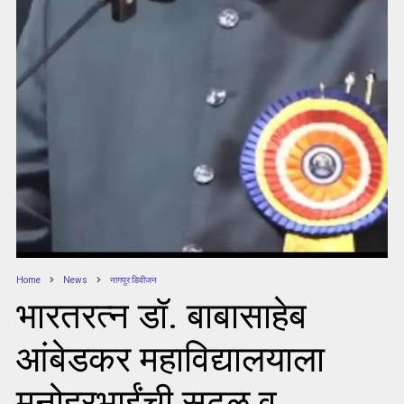
Home
News
नागपुर डिवीजन
भारतरत्न डॉ. बाबासाहेब
आंबेडकर महाविद्यालयाला
मनोहरभाईंची सढळ व