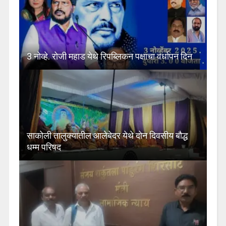
3 नोव्हे. रोजी महाड येथे रिपब्लिकन पक्षाचा वर्धापन दिन
साकोली तालुक्यातील आलेबेदर येथे दोन दिवसीय बौद्ध
धम्म परिषद