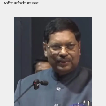
आदींच्या उपस्थितीत पार पडला.