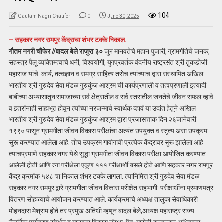
104
Gautam Nagri Chaufer
0
June 30, 2025
– सहकार नगर रामपुर केंद्राचा शंभर टक्के निकाल.
गौतम नगरी चौफेर //बादल बेले राजुरा ३०
जुन मानवतेचे महान पुजारी, ग्रामगीतेचे जनक,
सहस्त्र पैलू व्यक्तिमत्वाचे धनी, विश्वयोगी, युगप्रवर्तक वंदनीय राष्ट्रसंत श्री तुकडोजी
महाराज यांचे कार्य, तत्वज्ञान व समग्र साहित्य तसेच त्यांच्याच द्वारा संस्थापित अखिल
भारतीय श्री गुरुदेव सेवा मंडळ गुरुकुंज आश्रम ची कार्यप्रणाली व तत्वप्रणाली इत्यादी
बाबीच्या अभ्यासातून समाजाच्या सर्व क्षेत्रातील व सर्व स्तरातील जनतेचे जीवन सफल व्हावे
व इतरांनाही साह्यभूत होवून त्यांच्या नरजन्माचे स्वार्थक व्हावं या उदांत हेतूने अखिल
भारतीय श्री गुरुदेव सेवा मंडळ गुरुकुंज आश्रम द्वारा प्रजासत्ताक दिन २६जानेवारी
१९९० पासून ग्रामगीता जीवन विकास परीक्षांचा अत्यंत उपयुक्त व स्तुत्य असा उपक्रम
सुरू करण्यात आलेला आहे. तोच उपक्रम गावोगावी प्रत्येक केंद्रावर सुरू झालेला आहे
त्याचप्रमाणे सहकार नगर येथे सुद्धा ग्रामगीता जीवन विकास परीक्षा आयोजित करण्यात
आलेली होती आणि त्या परीक्षेला एकूण १११ परीक्षार्थी बसले होते आणि सहकार नगर रामपूर
केंद्र क्रमांक ५४८ चा निकाल शंभर टक्के लागला. त्यानिमित्त श्री गुरुदेव सेवा मंडळ
सहकार नगर रामपूर द्वारे ग्रामगीता जीवन विकास परीक्षेत सहभागी परीक्षार्थींना प्रमाणपत्र
वितरण सोहळ्याचे आयोजन करण्यात आले. कार्यक्रमाचे अध्यक्ष तालुका सेवाधिकारी
मोहनदास मेश्राम होते तर प्रमुख अतिथी म्हणून बादल बेले,अध्यक्ष महाराष्ट्र राज्य
नैसर्गिक पर्यावरण संवर्धन व मानवता विकास संस्था, ऍड .मारोती कुरवटकर,अभिवक्ता