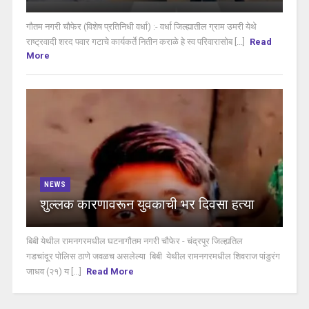
गौतम नगरी चौफेर (विशेष प्रतिनिधी वर्धा) :- वर्धा जिल्ह्यातील ग्राम उमरी येथे
राष्ट्रवादी शरद पवार गटाचे कार्यकर्ते नितीन कराळे हे स्व परिवारासोब [...]
Read
More
NEWS
शुल्लक कारणावरून युवकाची भर दिवसा हत्या
बिबी येथील रामनगरमधील घटनागौतम नगरी चौफेर - चंद्रपूर जिल्ह्यतिल
गडचांदूर पोलिस ठाणे जवळच असलेल्या बिबी येथील रामनगरमधील शिवराज पांडुरंग
जाधव (२१) य [...]
Read More