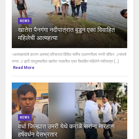
NEWS
खातेरा पैनगंगा नदीपात्रात बुडून एका विवाहित
महिलेची आत्महत्या
•आत्महत्यांचे कारण अस्पष्ट,परिसरात विविध चर्चेंना उधाणगौतम नगरी चौफेर //संघर्ष
भगत // झरी तालुक्यातील खातेरा गावातील एका विवाहित महिलेने नदीपात्रा [...]
Read More
NEWS
वर्धा जिल्ह्यात उमरी येथे कराळे सरांना मारहाण
हर्षवर्धन देसभ्रतार