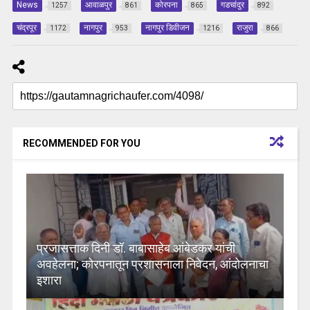
News
आवाळपुर
कोरपना
गडचांदुर
1257
861
865
892
चंद्रपूर
नागपुर
नागपुर डिवीजन
राजुरा
1172
953
1216
866
RECOMMENDED FOR YOU
प्रजासत्ताक दिनी डॉ. बाबासाहेब आंबेडकर यांची
अवहेलना; कोरपनातून प्रशासनाला निवेदन, आंदोलनाचा
इशारा