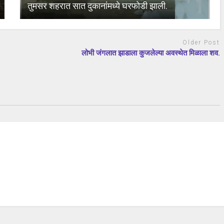
तुमसर शहरात सात दुकानांमध्ये घरफोडी झाली.
Older Post
लोभी जंगलात झाडाला कुजलेल्या अवस्थेत मिळाला शव.