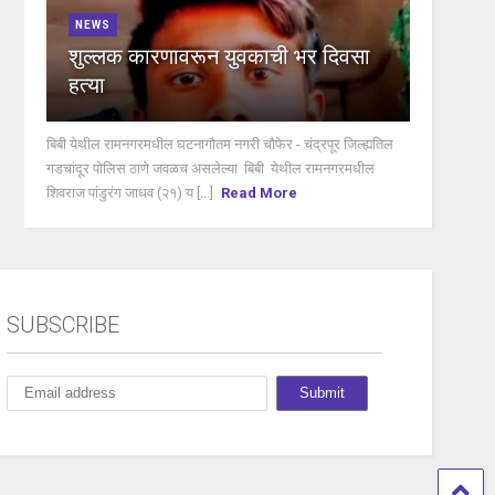
NEWS
शुल्लक कारणावरून युवकाची भर दिवसा
हत्या
बिबी येथील रामनगरमधील घटनागौतम नगरी चौफेर - चंद्रपूर जिल्ह्यतिल
गडचांदूर पोलिस ठाणे जवळच असलेल्या बिबी येथील रामनगरमधील
शिवराज पांडुरंग जाधव (२१) य [...]
Read More
SUBSCRIBE