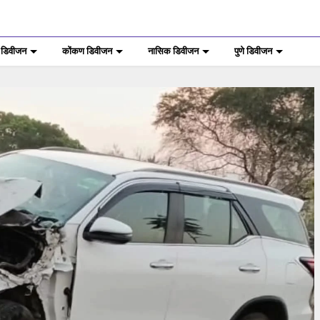
 डिवीजन
कोंकण डिवीजन
नासिक डिवीजन
पुणे डिवीजन