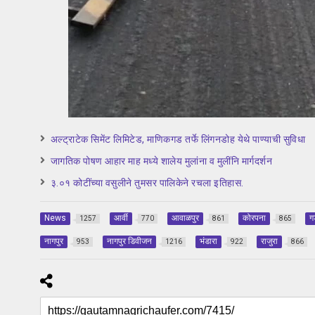
अल्ट्राटेक सिमेंट लिमिटेड, माणिकगड तर्फे लिंगनडोह येथे पाण्याची सुविधा
जागतिक पोषण आहार माह मध्ये शालेय मुलांना व मुलींनि मार्गदर्शन
३.०१ कोटींच्या वसुलीने तुमसर पालिकेने रचला इतिहास.
News
आर्वी
आवाळपुर
कोरपना
ग
1257
770
861
865
नागपुर
नागपुर डिवीजन
भंडारा
राजुरा
953
1216
922
866