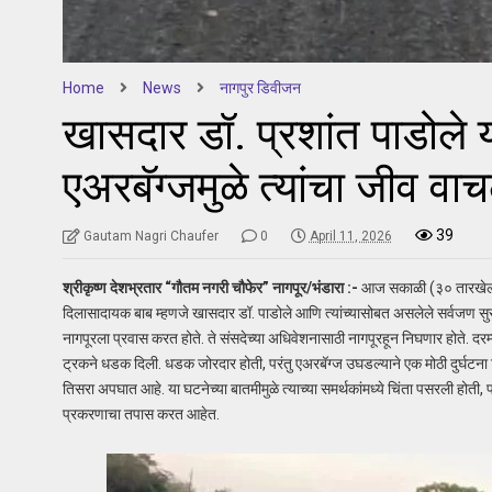
Home
News
नागपुर डिवीजन
खासदार डॉ. प्रशांत पाडोले 
एअरबॅग्जमुळे त्यांचा जीव वा
39
Gautam Nagri Chaufer
0
April 11, 2026
श्रीकृष्ण देशभ्रतार “गौतम नगरी चौफेर” नागपूर/भंडारा :-
आज सकाळी (३० तारखेला) न
दिलासादायक बाब म्हणजे खासदार डॉ. पाडोले आणि त्यांच्यासोबत असलेले सर्वजण सुर
नागपूरला प्रवास करत होते. ते संसदेच्या अधिवेशनासाठी नागपूरहून निघणार होते. दरम
ट्रकने धडक दिली. धडक जोरदार होती, परंतु एअरबॅग्ज उघडल्याने एक मोठी दुर्घटना टळ
तिसरा अपघात आहे. या घटनेच्या बातमीमुळे त्याच्या समर्थकांमध्ये चिंता पसरली होती,
प्रकरणाचा तपास करत आहेत.