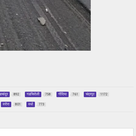
डचांदुर
गडचिरोली
गोंदिया
चंद्रपूर
892
758
761
1172
वरोरा
वर्धा
801
773