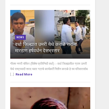
NEWS
वर्धा जिल्ह्यात उमरी येथे कराळे सरांना
मारहाण हर्षवर्धन देसभ्रतार
गौतम नगरी चौफेर (विशेष प्रतिनिधी वर्धा) :- वर्धा जिल्ह्यातील ग्राम उमरी
येथे राष्ट्रवादी शरद पवार गटाचे कार्यकर्ते नितीन कराळे हे स्व परिवारासोब
[...]
Read More