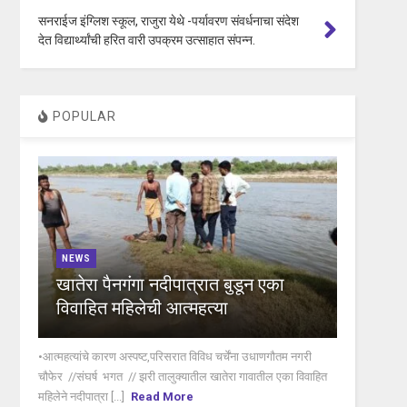
सनराईज इंग्लिश स्कूल, राजुरा येथे -पर्यावरण संवर्धनाचा संदेश
देत विद्यार्थ्यांची हरित वारी उपक्रम उत्साहात संपन्न.
POPULAR
NEWS
खातेरा पैनगंगा नदीपात्रात बुडून एका
विवाहित महिलेची आत्महत्या
•आत्महत्यांचे कारण अस्पष्ट,परिसरात विविध चर्चेंना उधाणगौतम नगरी
चौफेर //संघर्ष भगत // झरी तालुक्यातील खातेरा गावातील एका विवाहित
महिलेने नदीपात्रा [...]
Read More