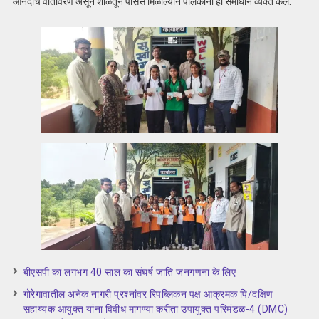
आनंदाचे वातावरण असून शाळेतून पासेस मिळाल्याने पालकांनी ही समाधान व्यक्त केले.
बीएसपी का लगभग 40 साल का संघर्ष जाति जनगणना के लिए
गोरेगावातील अनेक नागरी प्रश्नांवर रिपब्लिकन पक्ष आक्रमक पि/दक्षिण
सहाय्यक आयुक्त यांना विवीध मागण्या करीता उपायुक्त परिमंडळ-4 (DMC)