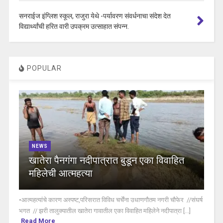
सनराईज इंग्लिश स्कूल, राजुरा येथे -पर्यावरण संवर्धनाचा संदेश देत
विद्यार्थ्यांची हरित वारी उपक्रम उत्साहात संपन्न.
POPULAR
NEWS
खातेरा पैनगंगा नदीपात्रात बुडून एका विवाहित
महिलेची आत्महत्या
•आत्महत्यांचे कारण अस्पष्ट,परिसरात विविध चर्चेंना उधाणगौतम नगरी चौफेर //संघर्ष
भगत // झरी तालुक्यातील खातेरा गावातील एका विवाहित महिलेने नदीपात्रा [...]
Read More