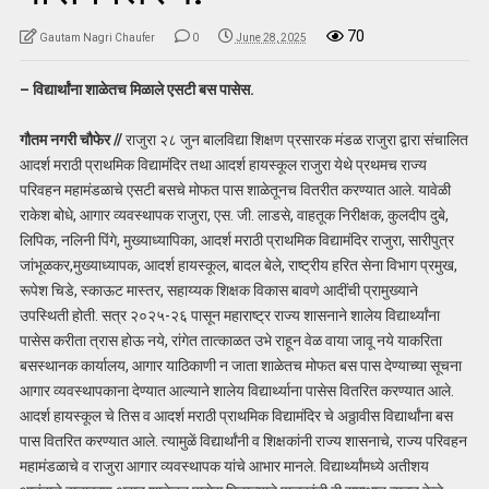
70
Gautam Nagri Chaufer
0
June 28, 2025
– विद्यार्थांना शाळेतच मिळाले एसटी बस पासेस.
गौतम नगरी चौफेर //
राजुरा २८ जुन बालविद्या शिक्षण प्रसारक मंडळ राजुरा द्वारा संचालित
आदर्श मराठी प्राथमिक विद्यामंदिर तथा आदर्श हायस्कूल राजुरा येथे प्रथमच राज्य
परिवहन महामंडळाचे एसटी बसचे मोफत पास शाळेतूनच वितरीत करण्यात आले. यावेळी
राकेश बोधे, आगार व्यवस्थापक राजुरा, एस. जी. लाडसे, वाहतूक निरीक्षक, कुलदीप दुबे,
लिपिक, नलिनी पिंगे, मुख्याध्यापिका, आदर्श मराठी प्राथमिक विद्यामंदिर राजुरा, सारीपुत्र
जांभूळकर,मुख्याध्यापक, आदर्श हायस्कूल, बादल बेले, राष्ट्रीय हरित सेना विभाग प्रमुख,
रूपेश चिडे, स्काऊट मास्तर, सहाय्यक शिक्षक विकास बावणे आदींची प्रामुख्याने
उपस्थिती होती. सत्र २०२५-२६ पासून महाराष्ट्र राज्य शासनाने शालेय विद्यार्थ्यांना
पासेस करीता त्रास होऊ नये, रांगेत तात्काळत उभे राहून वेळ वाया जावू नये याकरिता
बसस्थानक कार्यालय, आगार याठिकाणी न जाता शाळेतच मोफत बस पास देण्याच्या सूचना
आगार व्यवस्थापकाना देण्यात आल्याने शालेय विद्यार्थ्याना पासेस वितरित करण्यात आले.
आदर्श हायस्कूल चे तिस व आदर्श मराठी प्राथमिक विद्यामंदिर चे अठ्ठावीस विद्यार्थांना बस
पास वितरित करण्यात आले. त्यामुळें विद्यार्थांनी व शिक्षकांनी राज्य शासनाचे, राज्य परिवहन
महामंडळाचे व राजुरा आगार व्यवस्थापक यांचे आभार मानले. विद्यार्थ्यांमध्ये अतीशय