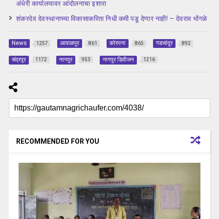
अंधेरी कार्यालयावर आंदोलनाचा इशारा
शंकरदेव देवस्थानाच्या विकासाकरिता निधी कमी पडू देणार नाही! – देवराव भोंगळे
News
आवाळपुर
कोरपना
गडचांदुर
1257
861
865
892
चंद्रपूर
नागपुर
नागपुर डिवीजन
1172
953
1216
RECOMMENDED FOR YOU