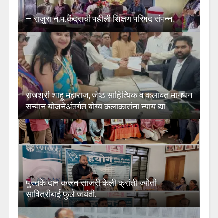
– राजुरा न.प.केंद्राची पहीली शिक्षण परिषद संपन्न.
राजश्री शाहू महाराज, जेष्ठ साहित्यिक व कलावंत मानधन
सन्मान योजनेअंतर्गत योग्य कलाकारांना न्याय द्या
पुस्तके दान करून साजरी केली क्रांती ज्योती
सावित्रीबाई फुले जयंती.