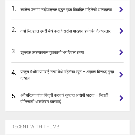
1.
खातेरा पैनगंगा नदीपात्रात बुडून एका विवाहित महिलेची आत्महत्या
2.
वर्धा जिल्ह्यात उमरी येथे कराळे सरांना मारहाण हर्षवर्धन देसभ्रतार
3.
शुल्लक कारणावरून युवकाची भर दिवसा हत्या
4.
राजुरा येथील रमाबाई नगर येथे महिलेचा खून – अज्ञाता विरूध्द गुन्हा
दाखल
5.
अवैधरित्या गांजा विक्री करणारे गुन्ह्यात आरोपी अटक – जिवती
पोलिसाची धाडकेदार कारवाई.
RECENT WITH THUMB