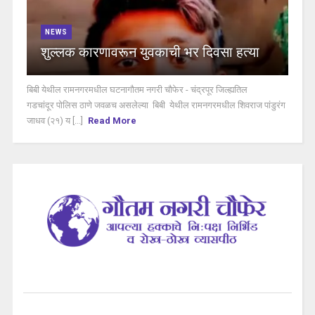
NEWS
शुल्लक कारणावरून युवकाची भर दिवसा हत्या
बिबी येथील रामनगरमधील घटनागौतम नगरी चौफेर - चंद्रपूर जिल्ह्यतिल
गडचांदूर पोलिस ठाणे जवळच असलेल्या बिबी येथील रामनगरमधील शिवराज पांडुरंग
जाधव (२१) य [...]
Read More