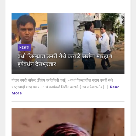
NEWS
वर्धा जिल्ह्यात उमरी येथे कराळे सरांना मारहाण
हर्षवर्धन देसभ्रतार
गौतम नगरी चौफेर (विशेष प्रतिनिधी वर्धा) :- वर्धा जिल्ह्यातील ग्राम उमरी येथे
राष्ट्रवादी शरद पवार गटाचे कार्यकर्ते नितीन कराळे हे स्व परिवारासोब [...]
Read
More