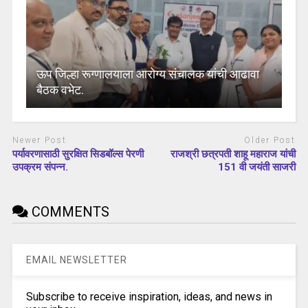
ऊप जिल्हा रूग्णालयाला आरोग्य संचालक यांची आढावा
बैठक वभेट.
Newer Post
Older Post
पर्यावरणासाठी सुरक्षित सिडबॉल्स पेरणी
राजश्री छत्रपती शाहू महाराज यांची
उपक्रम संपन्न.
151 वी जयंती साजरी
COMMENTS
EMAIL NEWSLETTER
Subscribe to receive inspiration, ideas, and news in