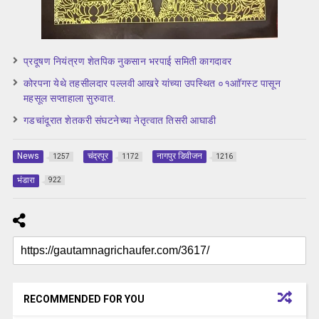
प्रदूषण नियंत्रण शेतपिक नुकसान भरपाई समिती कागदावर
कोरपना येथे तहसीलदार पल्लवी आखरे यांच्या उपस्थित ०१आॉगस्ट पासून
महसूल सप्ताहाला सुरुवात.
गडचांदूरात शेतकरी संघटनेच्या नेतृत्वात तिसरी आघाडी
News
चंद्रपूर
नागपुर डिवीजन
1257
1172
1216
भंडारा
922
RECOMMENDED FOR YOU