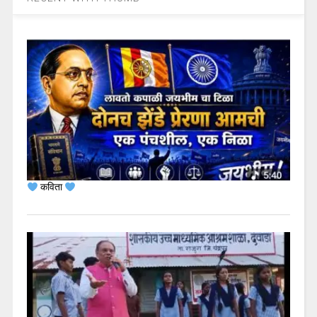
कविता