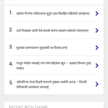
1.
खातेरा पैनगंगा नदीपात्रात बुडून एका विवाहित महिलेची आत्महत्या
2.
वर्धा जिल्ह्यात उमरी येथे कराळे सरांना मारहाण हर्षवर्धन देसभ्रतार
3.
शुल्लक कारणावरून युवकाची भर दिवसा हत्या
4.
राजुरा येथील रमाबाई नगर येथे महिलेचा खून – अज्ञाता विरूध्द गुन्हा
दाखल
5.
अवैधरित्या गांजा विक्री करणारे गुन्ह्यात आरोपी अटक – जिवती
पोलिसाची धाडकेदार कारवाई.
RECENT WITH THUMB