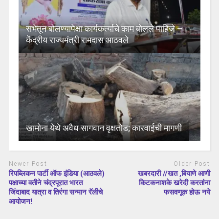
सभेतून बोलण्यापेक्षा कार्यकर्त्याचे काम बोलले पाहिजे –
केंद्रीय राज्यमंत्री रामदास आठवले
खामोना येथे अवैध सागवान वृक्षतोड; कारवाईची मागणी
Newer Post
Older Post
रिपब्लिकन पार्टी ऑफ इंडिया (आठवले)
खबरदारी //खत ,बियाणे आणी
पक्षाच्या वतीने चंद्रपूरात भारत
किटकनाशके खरेदी करतांना
जिंदाबाद यात्रा व तिरंगा सन्मान रॅलीचे
फसवणूक होऊ नये
आयोजन!