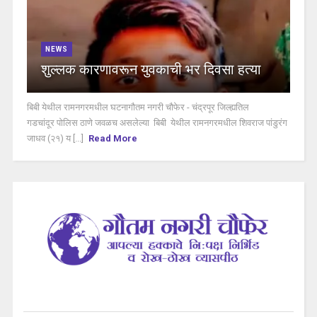
NEWS
शुल्लक कारणावरून युवकाची भर दिवसा हत्या
बिबी येथील रामनगरमधील घटनागौतम नगरी चौफेर - चंद्रपूर जिल्ह्यतिल
गडचांदूर पोलिस ठाणे जवळच असलेल्या बिबी येथील रामनगरमधील शिवराज पांडुरंग
जाधव (२१) य [...]
Read More