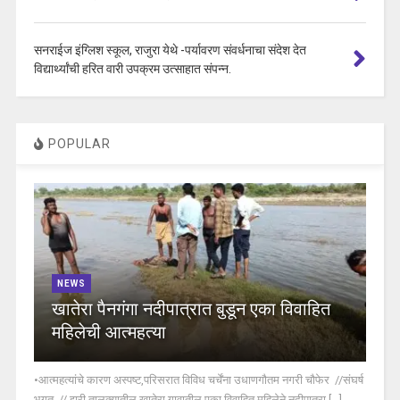
सनराईज इंग्लिश स्कूल, राजुरा येथे -पर्यावरण संवर्धनाचा संदेश देत
विद्यार्थ्यांची हरित वारी उपक्रम उत्साहात संपन्न.
POPULAR
NEWS
खातेरा पैनगंगा नदीपात्रात बुडून एका विवाहित
महिलेची आत्महत्या
•आत्महत्यांचे कारण अस्पष्ट,परिसरात विविध चर्चेंना उधाणगौतम नगरी चौफेर //संघर्ष
भगत // झरी तालुक्यातील खातेरा गावातील एका विवाहित महिलेने नदीपात्रा [...]