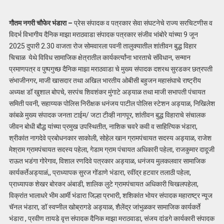
गौतम नगरी चौफेर भंडारा –
प्रेस संपादक व पत्रकार सेवा संघटनेचे राज्य सरचिटणीस व
विदर्भ विभागीय दैनिक माझा मराठवाडा संपादक पत्रकार संजीव भांबोरे यांच्या 9 जून
2025 दुपारी 2.30 वाजता रोज सोमवारला पवनी तालुक्यातील शांतीवन बुद्ध विहार
चिचाळ येथे विविध सामाजिक क्षेत्रातील कार्यकर्त्यांना भारताचे संविधान, सन्मान
प्रमाणपत्र व पुष्पगुच्छ दैनिक माझा मराठवाडा चे मुख्य संपादक दशरथ सुरडकर छत्रपती
संभाजीनगर, माजी खासदार तथा अखिल भारतीय ओबीसी बहुजन महासंघाचे राष्ट्रीय
अध्यक्ष डॉ खुशाल बोपचे, सरपंच शिवशंकर मुंगाटे अड्याळ तथा माजी सभापती पंचायत
समिती पवनी, सहाय्यक पोलिस निरीक्षक धनंजय पाटील पोलिस स्टेशन अड्याळ, निखिलेश
कांबळे मुख्य संपादक जनता टाईम/ जटा टीव्ही नागपूर, शांतीवन बुद्ध विहाराचे संचालक
जीवन बोधी बौद्ध यांच्या प्रमुख उपस्थितीत, नाशिक चवरे कवी व साहित्यिक भंडारा,
श्रीकांत नागदेवे प्रबोधनकार साकोली, सोहेल खान ग्रामपंचायत सदस्य अड्याळ, राजेश
मेश्राम ग्रामपंचायत सदस्य पहेला, गेडाम ग्राम पंचायत अधिकारी पहेला, राजकुमार दादूजी
राऊत भडंगा गोरेगाव, विशाल रणदिवे पत्रकार अड्याळ, धनंजय मुलकलवार सामाजिक
कार्यकर्तेअड्याळं,, प्राध्यापक सुरज गोंडाणे भंडारा, रवींद्र हटवार तलाठी पहेला,
प्राध्यापक शेखर बोरकर अंबाडी, शालिक लुटे ग्रामपंचायत अधिकारी चिखलपहेला,
विक्रांत भालाधरे भीम आर्मी भंडारा जिल्हा प्रभारी, शशिकांत भोयर संपादक महाराष्ट्र न्यूज
चॅनल भंडारा, डॉ स्वप्नील खोब्रागडे अड्याळ, शैलेंद्र जांभुळकर सामाजिक कार्यकर्ते
भंडारा , प्रवीण तायडे वृत्त संपादक दैनिक माझा मराठवाडा, संजय दांडगे कार्यकारी संपादक