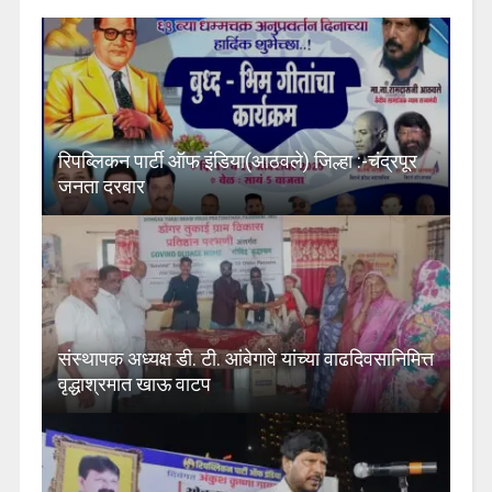
रिपब्लिकन पार्टी ऑफ इंडिया(आठवले) जिल्हा :-चंद्रपूर
जनता दरबार
संस्थापक अध्यक्ष डी. टी. आंबेगावे यांच्या वाढदिवसानिमित्त
वृद्धाश्रमात खाऊ वाटप