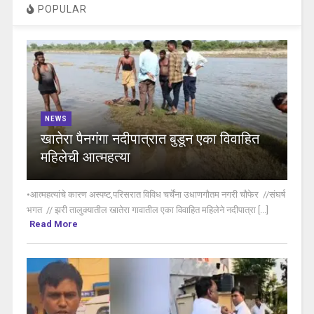
POPULAR
NEWS
खातेरा पैनगंगा नदीपात्रात बुडून एका विवाहित
महिलेची आत्महत्या
•आत्महत्यांचे कारण अस्पष्ट,परिसरात विविध चर्चेंना उधाणगौतम नगरी चौफेर //संघर्ष
भगत // झरी तालुक्यातील खातेरा गावातील एका विवाहित महिलेने नदीपात्रा [...]
Read More