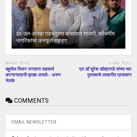
ईद-उल-अजहा गडचंदुरात उत्साहात साजरी, सर्वधर्मीय
नागरिकांचा उत्स्फूर्त सहभाग
Newer Post
Older Post
बहुमोल जिवन जगताना सहकार्य
प्रा डॉ सुरेश खोब्रागडे यांच्या चार
करणाऱ्याप्रती कृतज्ञ असावे.- अरुण
पुस्तकाचे लाखनीत प्रकाशन
भेलके
COMMENTS
EMAIL NEWSLETTER