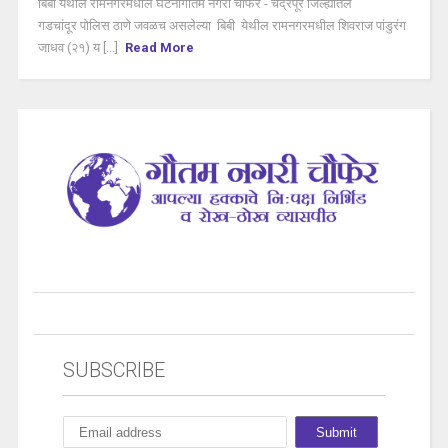
बिबी येथील रामनगरमधील घटनागौतम नगरी चौफेर - चंद्रपूर जिल्ह्यतिल
गडचांदूर पोलिस ठाणे जवळच असलेल्या बिबी येथील रामनगरमधील शिवराज पांडुरंग
जाधव (२१) य [...]
Read More
SUBSCRIBE