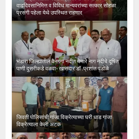
वाढदिवसानिमित्त व विविध मान्यवरांच्या सत्कार सोहळा
प्रसंगी पहेला येथे उपस्थित राहणार
भंडारा जिल्ह्यातील वैनगंगा नदीत येणारे नाग नदीचे दूषित
पाणी दुसरीकडे वळवा- खासदार डॉ .प्रशांत पडोळे
जिवती पोलिसांची गांजा विक्रेत्याच्या घरी धाड गांजा
विक्रेत्याला केली अटक