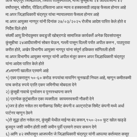
आज चंद्रपूर जिल्ह्यातील, जिवती तालुक्यातील, मौजा कुंसूबीचा २४ आदिवासीना ४२
वर्षांपासून, सोशीत, पीडित,वंचिताना आज न्याय व हक्कासाठी लाइव्ह फैसला होनार आहे
मा.अपर जिल्हाधिकारी चंद्रपूर यांचा न्यायालयात फैसला होनार आहे
मा.अपर आयुक्त नागपूर यांनी दिनांक २७/०३/२०२५ रोजीच आदेश पारित केले होते व
निर्देश दिले होते
संघर्षी आयु विनोदकुमार कवडुजी खोब्रागडे सामाजिक कार्यकर्ते अनेक दिवसांपासून
कुंसूबीचा २४आदीवासीनां सोबत घेऊन, गल्ली पासून दिल्ली पर्यंत अपील करुन , पाठपुरावा
करीत होते, अखेर विभागीय आयुक्त नागपूर यांना संपुर्ण हकिकत सांगितली होती
मा.अपर विभागीय आयुक्त नागपूर यांनी अपील मंजूर करुन अपर जिल्हाधिकारी चंद्रपूर
यांना आदेश पारित केले होते
✍️मागणी खालील प्रमाणे आहे
१) एका एकरातुन ५०-६० करोड रुपयांचा मायनिंग चुनखडी निघत आहे, म्हणून कमीतकमी
पाच करोड रुपये प्रति एकर जमिनीचा मोबदला देने
२) कुंसूबी गावाचे पुनर्वसन व पुनरस्थापना करने
३) प्रत्येक कुटुंबातील एका व्यक्तीला कायमस्वरूपी नौकरी देने
४)जर हे होत नसेल तर मानीकगढ सिमेंट कंपनी व अल्ट्राटेक सिमेंट कंपनी मध्ये अर्धा
पार्टनर म्हणून ठेवने
५)ते सुद्धा होत नसेल तर, कुंसूबी येथील माईन्स बंद करून,१५०-२०० फुट खोल खड्डे
बुजवून जशी जमीन होती तशी जमीन पुर्वी प्रमाने तयार करून देणे
६) आणि ४२ वर्षांपासून आजपर्यंत जे जिल्हाधिकारी चंद्रपूर यांनी आपल्या कर्तव्यात कसूर