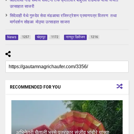
आदिवासी गोंड समाज संघटना तर्फे क्रांतिवीर बाबुराव शेडमाके यांची जयंती
उत्साहात साजरी
सिंदेवाही येथे गुरुदेव सेवा मंडळाचा रजिस्ट्रेशन प्रमाणपत्र वितरण तथा
मार्गदर्शन सोहळा मोठ्या उत्साहात साजरा
News
चंद्रपूर
नागपुर डिवीजन
1257
1172
1216
RECOMMENDED FOR YOU
अभिनेत्री चैताली भस्मे पत्रकार संजीव भांबोरे यांच्या