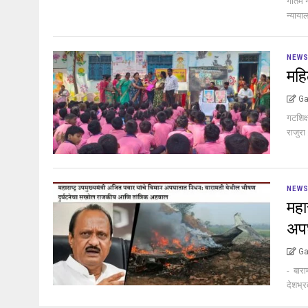
गौतम न
न्याया
NEW
महि
Ga
गटशिक्
राजुरा
NEW
महा
अप
Ga
- बारा
देशभ्र