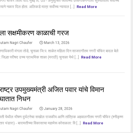
गरी चौफेर शिला धोटे मुंबई दि. 05 - अनुसुचित जातीच्या उपवर्गीकरणाला सुरुवातीला सर्वोच्च
लयाने नकार दिल होता. अलिकडे मात्र सर्वोच्च न्यायाल [...]
Read More
S
ला सक्षमीकरण काळाची गरज
utam Nagri Chaufer
March 13, 2026
षणाधिकारी मंगला तोडे; चुनाळा जि.प. शाळेत महिला दिन साजरागौतम नगरी चौफेर बादल बेले
 : जिल्हा परीषद उच्च प्राथमिक शाळा (मराठी) चुनाळा येथे [...]
Read More
S
राष्ट्र उपमुख्यमंत्री अजित पवार यांचे विमान
घातात निधन
utam Nagri Chaufer
January 28, 2026
मती येथील भीषण दुर्घटनेचा सखोल राजकीय आणि तांत्रिक अहवालगौतम नगरी चौफेर (श्नीकृष्ण
तार भंडारा) - बारामतीच्या विकासाचा महामेरू कोसळला: वि [...]
Read More