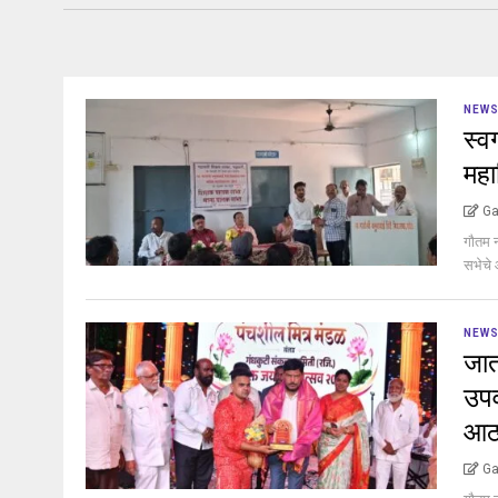
NEW
स्व
महा
Ga
गौतम 
सभेचे 
NEW
जात
उपव
आठ
Ga