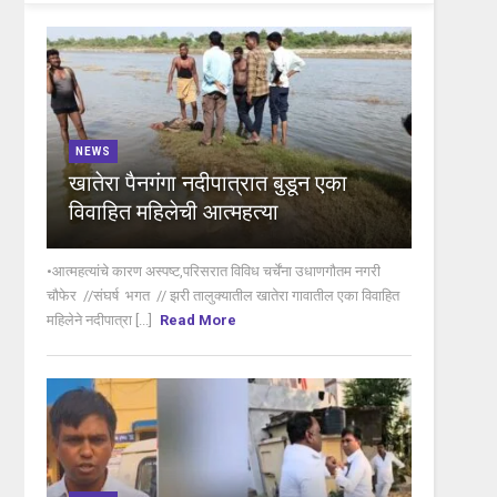
NEWS
खातेरा पैनगंगा नदीपात्रात बुडून एका
विवाहित महिलेची आत्महत्या
•आत्महत्यांचे कारण अस्पष्ट,परिसरात विविध चर्चेंना उधाणगौतम नगरी
चौफेर //संघर्ष भगत // झरी तालुक्यातील खातेरा गावातील एका विवाहित
महिलेने नदीपात्रा [...]
Read More