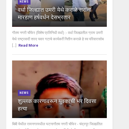
NEWS
वर्धा जिल्ह्यात उमरी येथे कराळे सरांना
मारहाण हर्षवर्धन देसभ्रतार
गौतम नगरी चौफेर (विशेष प्रतिनिधी वर्धा) :- वर्धा जिल्ह्यातील ग्राम उमरी
येथे राष्ट्रवादी शरद पवार गटाचे कार्यकर्ते नितीन कराळे हे स्व परिवारासोब
[...]
Read More
NEWS
शुल्लक कारणावरून युवकाची भर दिवसा
हत्या
बिबी येथील रामनगरमधील घटनागौतम नगरी चौफेर - चंद्रपूर जिल्ह्यतिल