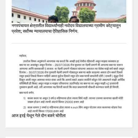
नगरपंचायत क्षेत्रातील विद्यार्थ्यांनाही नवोदय विद्यालयाच्या ग्रामीण कोट्यातून
प्रवेश; सर्वोच्च न्यायालयाचा ऐतिहासिक निर्णय.
आज इरई येथून गेले दोन बकरे चोरीला