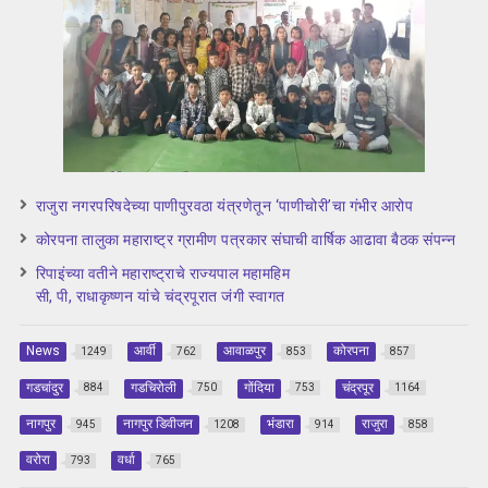
राजुरा नगरपरिषदेच्या पाणीपुरवठा यंत्रणेतून ‘पाणीचोरी’चा गंभीर आरोप
कोरपना तालुका महाराष्ट्र ग्रामीण पत्रकार संघाची वार्षिक आढावा बैठक संपन्न
रिपाइंच्या वतीने महाराष्ट्राचे राज्यपाल महामहिम
सी, पी, राधाकृष्णन यांचे चंद्रपूरात जंगी स्वागत
News
आर्वी
आवाळपुर
कोरपना
1249
762
853
857
गडचांदुर
गडचिरोली
गोंदिया
चंद्रपूर
884
750
753
1164
नागपुर
नागपुर डिवीजन
भंडारा
राजुरा
945
1208
914
858
वरोरा
वर्धा
793
765