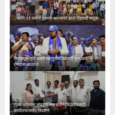
.. आणि २९ वर्षांनी एकत्र आल्यावर झाले विद्यार्थी भावूक
निवडणूक युती बाबत महायुतीशी बोलणी सुरु आहे. –
रामदास आठवले
राज्य अभियंता संघटना च्या वतीने जिल्हाधिकारी
कार्यालयासमोर निदर्शने