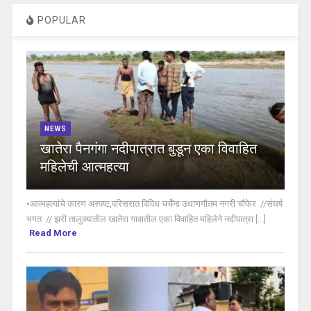
POPULAR
NEWS
खातेरा पैनगंगा नदीपात्रात बुडून एका विवाहित
महिलेची आत्महत्या
•आत्महत्यांचे कारण अस्पष्ट,परिसरात विविध चर्चेंना उधाणगौतम नगरी चौफेर //संघर्ष
भगत // झरी तालुक्यातील खातेरा गावातील एका विवाहित महिलेने नदीपात्रा [...]
Read More