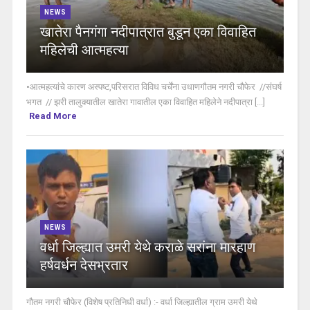
NEWS
खातेरा पैनगंगा नदीपात्रात बुडून एका विवाहित
महिलेची आत्महत्या
•आत्महत्यांचे कारण अस्पष्ट,परिसरात विविध चर्चेंना उधाणगौतम नगरी चौफेर //संघर्ष
भगत // झरी तालुक्यातील खातेरा गावातील एका विवाहित महिलेने नदीपात्रा [...]
Read More
NEWS
वर्धा जिल्ह्यात उमरी येथे कराळे सरांना मारहाण
हर्षवर्धन देसभ्रतार
गौतम नगरी चौफेर (विशेष प्रतिनिधी वर्धा) :- वर्धा जिल्ह्यातील ग्राम उमरी येथे