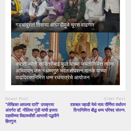
गडचांदुरात तिसऱ्या आघाडीमुळे चुरस वाढणार
क्रांतीज्योती सावित्रीबाई फुले यांच्या जयंतीनिमित्त त्यांना
अभिवादन करून धम्मगुरु भदंत संघरत्न मानके यांच्या
वाढदिवसानिमित्त धम्म रथयात्रेचे आयोजन
Newer Post
Older Post
“लेखिका आपल्या दारी” उपक्रमा
दशबल पहाडी येथे माघ पौर्णिमा वर्धापन
अंतर्गत डॉ. नीलिमा गुंडी यांची इयत्ता
दिनानिमित्त बौद्ध धम्म परिषद संपन्न.
दहावीच्या विद्यार्थ्यांशी आभासी पद्धतीने
हितगुज.