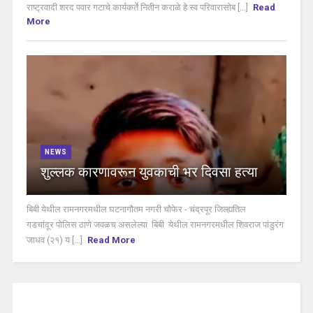
राष्ट्रवादी शरद पवार गटाचे कार्यकर्ते नितीन कराळे हे स्व परिवारासोब [...]
Read
More
NEWS
शुल्लक कारणावरून युवकाची भर दिवसा हत्या
बिबी येथील रामनगरमधील घटनागौतम नगरी चौफेर - चंद्रपूर जिल्ह्यतिल
गडचांदूर पोलिस ठाणे जवळच असलेल्या बिबी येथील रामनगरमधील शिवराज पांडुरंग
जाधव (२१) य [...]
Read More