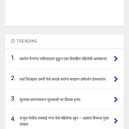
TRENDING
1.
खातेरा पैनगंगा नदीपात्रात बुडून एका विवाहित महिलेची आत्महत्या
2.
वर्धा जिल्ह्यात उमरी येथे कराळे सरांना मारहाण हर्षवर्धन देसभ्रतार
3.
शुल्लक कारणावरून युवकाची भर दिवसा हत्या
4.
राजुरा येथील रमाबाई नगर येथे महिलेचा खून – अज्ञाता विरूध्द गुन्हा
दाखल