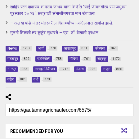
शाहिर रत्न दादाराव शामराव जाधव यांना शिर्डीत ‘साई जीवनगौरव समाजभूषण
पुरस्कार २०२६’; छत्रपती संभाजीनगरचा मान उंचावला
– अलख पांडे जंतर मंतरवरील विद्यार्थ्यांच्या आंदोलनात सामील झाले.
मुलगी शिकली तर कुटुंब सुधारते – प्रा. डॉ. वैशाली प्रधान
News
आर्वी
आवाळपुर
कोरपना
1257
770
861
865
गडचांदुर
गडचिरोली
गोंदिया
चंद्रपूर
892
758
761
1172
नागपुर
नागपुर डिवीजन
भंडारा
राजुरा
953
1216
922
866
वरोरा
वर्धा
801
773
RECOMMENDED FOR YOU