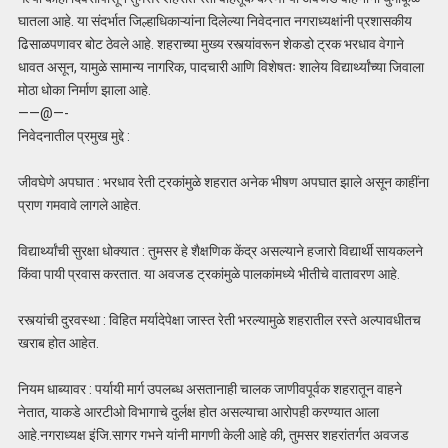
घातला आहे. या संदर्भात जिल्हाधिकाऱ्यांना दिलेल्या निवेदनात नगराध्यक्षांनी प्रशासकीय
ढिसाळपणावर बोट ठेवले आहे. शहराच्या मुख्य रस्त्यांवरून शेकडो ट्रक भरधाव वेगाने
धावत असून, यामुळे सामान्य नागरिक, पादचारी आणि विशेषतः शालेय विद्यार्थ्यांच्या जिवाला
मोठा धोका निर्माण झाला आहे.
——@—-
निवेदनातील प्रमुख मुद्दे :
जीवघेणे अपघात : भरधाव रेती ट्रकांमुळे शहरात अनेक भीषण अपघात झाले असून काहींना
प्राण गमवावे लागले आहेत.
विद्यार्थ्यांची सुरक्षा धोक्यात : तुमसर हे शैक्षणिक केंद्र असल्याने हजारो विद्यार्थी सायकलने
किंवा पायी प्रवास करतात. या अवजड ट्रकांमुळे पालकांमध्ये भीतीचे वातावरण आहे.
रस्त्यांची दुरवस्था : विहित मर्यादेपेक्षा जास्त रेती भरल्यामुळे शहरातील रस्ते अल्पावधीतच
खराब होत आहेत.
नियम धाब्यावर : पर्यायी मार्ग उपलब्ध असतानाही चालक जाणीवपूर्वक शहरातून वाहने
नेतात, याकडे आरटीओ विभागाचे दुर्लक्ष होत असल्याचा आरोपही करण्यात आला
आहे.नगराध्यक्ष इंजि.सागर गभने यांनी मागणी केली आहे की, तुमसर शहरांतर्गत अवजड