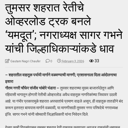
तुमसर शहरात रेतीचे
ओव्हरलोड ट्रक बनले
‘यमदूत’; नगराध्यक्ष सागर गभने
यांची जिल्हाधिकाऱ्यांकडे धाव
33
Gautam Nagri Chaufer
0
February 3, 2026
– शहरातील वाहतूक पर्यायी मार्गाने वळवण्याची मागणी; प्रशासनाला दिला आंदोलनाचा
इशारा
गौतम नगरी चौफेर संजीव भांबोरे
भंडारा –
तुमसर शहराच्या मुख्य बाजारपेठेतून आणि
रहिवासी भागातून होणारी रेतीची ओव्हरलोड अवैध वाहतूक नागरिकांच्या जिवावर उठली
आहे. या गंभीर प्रकारामुळे शहरात अपघातांचे प्रमाण वाढले असून, ही वाहतूक तातडीने बंद
करून इतरत्र बायपास मार्गाने वळवावी, या मागणीसाठी तुमसर नगर परिषदेचे नगराध्यक्ष
इंजि. सागर गभने यांनी सोमवारी जिल्हाधिकारी यांना निवेदन दिले.
गेल्या काही दिवसांपासून तुमसर शहरात रेती वाहतूक करणाऱ्या अवजड वाहनांनी धुमाकूळ