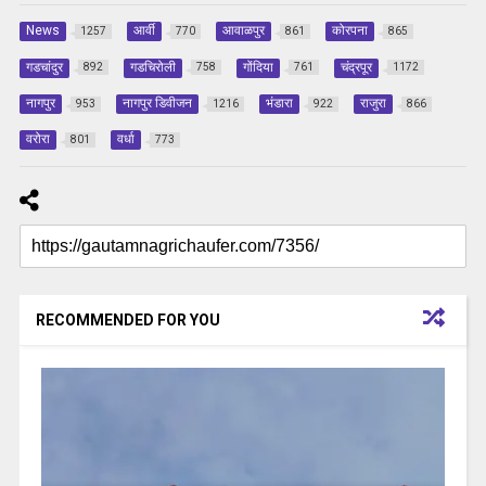
News
आर्वी
आवाळपुर
कोरपना
1257
770
861
865
गडचांदुर
गडचिरोली
गोंदिया
चंद्रपूर
892
758
761
1172
नागपुर
नागपुर डिवीजन
भंडारा
राजुरा
953
1216
922
866
वरोरा
वर्धा
801
773
RECOMMENDED FOR YOU