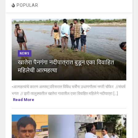
POPULAR
NEWS
खातेरा पैनगंगा नदीपात्रात बुडून एका विवाहित
महिलेची आत्महत्या
•आत्महत्यांचे कारण अस्पष्ट,परिसरात विविध चर्चेंना उधाणगौतम नगरी चौफेर //संघर्ष
भगत // झरी तालुक्यातील खातेरा गावातील एका विवाहित महिलेने नदीपात्रा [...]
Read More