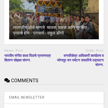
लालपरीचे डोळे म्हणजे चालक, वाहक आणि सुरक्षित
प्रवास होय:- प्राचार्य:- राहुल डोंगरे
Newer Post
Older Post
भारतीय संगीत कला पिठाचे प्रमाणपत्र
वनपरिक्षेत्र अधिकारी कार्यालय व
वितरण सोहळा संपन्न.
जोगापुर वन पर्यटन सफारिचे उद्घाटन
संपन्न.
COMMENTS
EMAIL NEWSLETTER