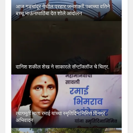
आज गडचांदूर येथील प्रहार जनशक्ती पक्षाच्या वतिने
बच्चू भाऊंनापाठिंबा देत शोले आंदोलन
दानिश शकील शेख ने साकारले सॅन्टॉक्लॉज चे चित्र.
त्यागमूर्ती माता रमाई यांच्या स्मृतिदिनानिमित्त विनम्र
अभिवादन