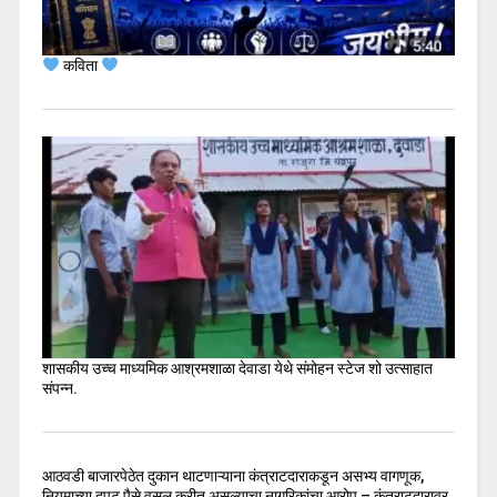
कविता
शासकीय उच्च माध्यमिक आश्रमशाळा देवाडा येथे संमोहन स्टेज शो उत्साहात
संपन्न.
आठवडी बाजारपेठेत दुकान थाटणाऱ्याना कंत्राटदाराकडून असभ्य वागणूक,
नियमाच्या दुपट पैसे वसुल करीत असल्याचा नागरिकांचा आरोप – कंत्राटदारावर