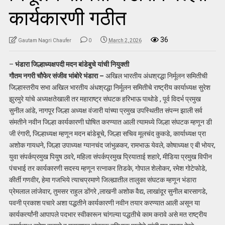
कार्यकारणी गठीत
36
Gautam Nagri Chaufer
0
March 2, 2026
–
भंडारा जिल्हाध्यक्षपदी मदन बांडेबुचे यांची नियुक्ती
गौतम नगरी चौफेर संजीव भांबोरे भंडारा –
अखिल भारतीय अंधश्रद्धा निर्मूलन समितीची
जिल्हास्तरीय सभा अखिल भारतीय अंधश्रद्धा निर्मूलन समितीचे राष्ट्रीय कार्याध्यक्ष सुरेश
झुरमुरे यांचे अध्यक्षतेखाली तर महाराष्ट्र संघटक हरिभाऊ पाथोडे , पूर्व विदर्भ प्रमुख
सुनील आंडे, नागपूर जिल्हा अध्यक्ष वंजारी यांच्या प्रमुख उपस्थितीत संपन्न झाली सर्व
संमतीने नवीन जिल्हा कार्यकारणी घोषित करण्यात आली त्यामध्ये जिल्हा संघटक म्हणून डी
जी रंगारी, जिल्हाध्यक्ष म्हणून मदन बांडेबूचे, जिल्हा सचिव मूलचंद कुकडे, कार्याध्यक्ष प्रा
अशोक गायधने, जिल्हा उपाध्यक्ष ग्यानचंद जांभुळकर, रामभाऊ येवले, कोषाध्यक्ष ए बी भोयर,
युवा संपर्कप्रमुख पियुष ठवरे, महिला संपर्कप्रमुख प्रियाताई शहारे, मीडिया प्रमुख विपीन
पंचभाई तर कार्यकारणी सदस्य म्हणून रत्नाकर तिडके, गोपाल शेलोकर, रमेश गोटेफोडे,
कीर्ती गणवीर, हेमा गजभिये त्याचप्रमाणे जिल्ह्यातील तालुका संघटक म्हणून भंडारा
प्रेमलाल लांजेवार, तुमसर राहुल डोंगरे ,लाखनी अशोक वैद्य, लाखांदूर सुनील बारसागडे,
पवनी प्रकाश पचारे अशा पद्धतीने कार्यकारणी नवीन तयार करण्यात आली असून या
कार्यकर्त्यांनी आपापले पदभार स्वीकारून चांगल्या पद्धतीचे काम करावे असे मत राष्ट्रीय