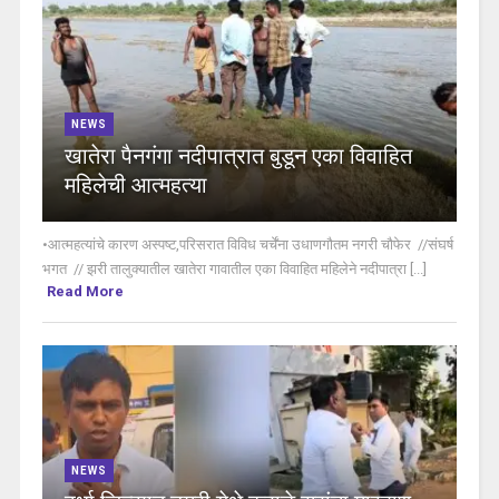
NEWS
खातेरा पैनगंगा नदीपात्रात बुडून एका विवाहित
महिलेची आत्महत्या
•आत्महत्यांचे कारण अस्पष्ट,परिसरात विविध चर्चेंना उधाणगौतम नगरी चौफेर //संघर्ष
भगत // झरी तालुक्यातील खातेरा गावातील एका विवाहित महिलेने नदीपात्रा [...]
Read More
NEWS