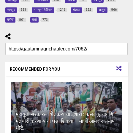
नागपुर
नागपुर डिवीजन
भंडारा
राजुरा
953
1216
922
866
वरोरा
वर्धा
801
773
RECOMMENDED FOR YOU
महायुती सरकारला शेतकऱ्यांचा इशारा : फसवणूक आणि
मतचोरी करणाऱ्यांना धडा शिकवा – माजी आमदार सुभाष
धोटे.