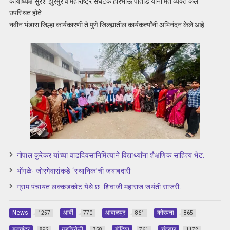
कार्याध्यक्ष सुरेश झुरमुरे व महाराष्ट्र संघटक हरिभाऊ पातोडे यांनी मत व्यक्त केले
उपस्थित होते
नवीन भंडारा जिल्हा कार्यकारणी ते पुणे जिल्ह्यातील कार्यकर्त्यांनी अभिनंदन केले आहे
गोपाल कुरेकर यांच्या वाढदिवसानिमित्याने विद्यार्थ्यांना शैक्षणिक साहित्य भेट.
भोंगळे- जोरगेवारांकडे ‘स्थानिक’ची जबाबदारी
ग्राम पंचायत लक्कडकोट येथे छ. शिवाजी महाराज जयंती साजरी.
News
आर्वी
आवाळपुर
कोरपना
1257
770
861
865
गडचांदुर
गडचिरोली
गोंदिया
चंद्रपूर
892
758
761
1172