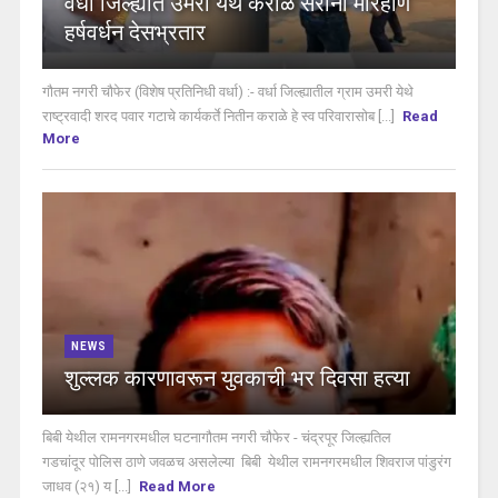
वर्धा जिल्ह्यात उमरी येथे कराळे सरांना मारहाण
हर्षवर्धन देसभ्रतार
गौतम नगरी चौफेर (विशेष प्रतिनिधी वर्धा) :- वर्धा जिल्ह्यातील ग्राम उमरी येथे
राष्ट्रवादी शरद पवार गटाचे कार्यकर्ते नितीन कराळे हे स्व परिवारासोब [...]
Read
More
NEWS
शुल्लक कारणावरून युवकाची भर दिवसा हत्या
बिबी येथील रामनगरमधील घटनागौतम नगरी चौफेर - चंद्रपूर जिल्ह्यतिल
गडचांदूर पोलिस ठाणे जवळच असलेल्या बिबी येथील रामनगरमधील शिवराज पांडुरंग
जाधव (२१) य [...]
Read More