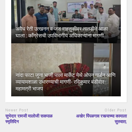
अवैध रेती उत्खनन व जड वाहतुकीवर तातडीने आळा
घाला : काँग्रेसची उपविभागीय अधिकाऱ्यांना मागणी
नांदा फाटा जुना भाजी पाला मार्केट येथे ओपन गार्डन आणि
व्यायामशाळा उभारण्याची मागणी- रविकुमार बंडीवार
महामत्री भाजप
Newer Post
Older Post
सुभेदार रामजी मालोजी सकपाळ
अखेर पिंपळगाव रस्त्याच्या कामाला
स्मृतिदिन
सुरुवात;