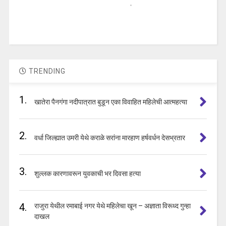
TRENDING
1.
खातेरा पैनगंगा नदीपात्रात बुडून एका विवाहित महिलेची आत्महत्या
2.
वर्धा जिल्ह्यात उमरी येथे कराळे सरांना मारहाण हर्षवर्धन देसभ्रतार
3.
शुल्लक कारणावरून युवकाची भर दिवसा हत्या
4.
राजुरा येथील रमाबाई नगर येथे महिलेचा खून – अज्ञाता विरूध्द गुन्हा
दाखल