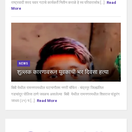
राष्ट्रवादी शरद पवार गटाचे कार्यकर्ते नितीन कराळे हे स्व परिवारासोब [...]
Read
More
NEWS
शुल्लक कारणावरून युवकाची भर दिवसा हत्या
बिबी येथील रामनगरमधील घटनागौतम नगरी चौफेर - चंद्रपूर जिल्ह्यतिल
गडचांदूर पोलिस ठाणे जवळच असलेल्या बिबी येथील रामनगरमधील शिवराज पांडुरंग
जाधव (२१) य [...]
Read More