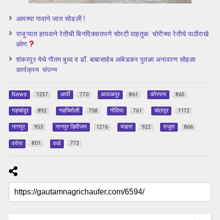
आमच्या गावाने जात सोडली !
राजुऱ्यात हायवाने रेतीची बिनदिक्कतपणे चोरटी वाहतुक. चोरीच्या रेतीचे पाठीराखे
कोण
शंकरपूर येथे गौतम बुध्द व डाँ. बाबासाहेब आंबेडकर पुतळा अनावरण सोहळा
कार्यक्रम संपन्न
News
आर्वी
आवाळपुर
कोरपना
1257
770
861
865
गडचांदुर
गडचिरोली
गोंदिया
चंद्रपूर
892
758
761
1172
नागपुर
नागपुर डिवीजन
भंडारा
राजुरा
953
1216
922
866
वरोरा
वर्धा
801
773