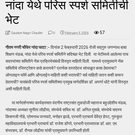
नांदा येथे परिस स्पर्श समितीची
भेट
57
Gautam Nagri Chaufer
0
February 3, 2026
गौतम नगरी चौफेर नांदा फाटा :-
दिनांक 2 फेब्रुवारी 2026 रोजी सद्गुरु जगन्नाथ बाबा
शिक्षण मंडळ, नांदा येथे परिस स्पर्श समितीने सदिच्छा भेट दिली. या भेटीमध्ये आलेल्या पाच
सदस्यांच्या समितीने नॅक प्रक्रियेसंबंधी विस्तृत माहिती दिली. यामध्ये प्रामुख्याने नॅक
समितीचे रजिस्ट्रेशन कसे करायचे? प्रत्येक दस्तऐवज सांभाळून कसा ठेवायचा?
ऑनलाइन फॉर्म आणि ऑनलाईन माहिती कशी भरायची? सर्व माहिती जतन कशी करून
ठेवायची? यासंबंधी परिस स्पर्श समितीच्या प्रमुख मार्गदर्शिका डॉ. अपर्णा धोटे यांनी विस्तृत
अशी माहिती दिली.
या मार्गदर्शनाच्या कार्यक्रमात वंदनीय राष्ट्रसंत तुकडोजी महाराज बहुउद्देशीय मंडळ,
नांदाच्या अध्यक्षा सुनीता लोढीया, संस्थेचे सचिव मा. डॉ. अनिल मुसळे, संस्थेचे सदस्य
किसनजी गोंडे, प्रेमनाथ पानघाटे, मनोहर झाडे, प्रभारी प्राचार्य देवेंद्र हेपट, गुरुकुल
महाविद्यालयाचे प्रभारी प्राचार्य डॉ. राजेश डोंगरे, प्रभारी प्राध्यापक डॉ. आर. एम.
शंभरकर, डॉ. रौनक लोढीया यांची प्रामुख्याने उपस्थिती होती.