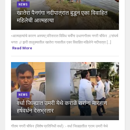
NEWS
खातेरा पैनगंगा नदीपात्रात बुडून एका विवाहित
महिलेची आत्महत्या
•आत्महत्यांचे कारण अस्पष्ट,परिसरात विविध चर्चेंना उधाणगौतम नगरी चौफेर //संघर्ष
भगत // झरी तालुक्यातील खातेरा गावातील एका विवाहित महिलेने नदीपात्रा [...]
Read More
NEWS
वर्धा जिल्ह्यात उमरी येथे कराळे सरांना मारहाण
हर्षवर्धन देसभ्रतार
गौतम नगरी चौफेर (विशेष प्रतिनिधी वर्धा) :- वर्धा जिल्ह्यातील ग्राम उमरी येथे