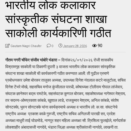
भारतीय लोक कलाकार
सांस्कृतीक संघटना शाखा
साकोली कार्यकारिणी गठीत
90
Gautam Nagri Chaufer
0
January 28, 2026
गौतम नगरी चौफेर संजीव भांबोरे भंडारा –
दिनांक२६/०१/२०२६ रोजी शासकीय
विश्रामगृह साकोली या ठिकाणी दुपारी ३ वाजता भारतीय लोक कलाकार सांस्कृतिक
संघटना शाखा साकोली ची कार्यकारणी गठीत करण्यात आली. ती पुढील प्रमाणे
प्रबोधनकार उमेश बोरकर तालुका अध्यक्ष, उपाध्यक्ष दिनेश नंदलाल कटरे मालुटोला, सचिव
दिनेश टेंभरे मोखे, सहसचिव मनोज कुंजीलाल पारधी, कोषाध्यक्ष टोलीराम गोपाल लांजेवार,
संघटक ज्ञानेश्वर बद्रू रामटेके, सहसंघटक कुणाल बोरकर, सहकोषाध्यक्ष नागेश्वर मेश्राम,
तर सदस्य-ओमप्रकाश कांबळे, खुशाल लाडे, राजकुमार मेश्राम, अनिल कांबळे, संतोष
सोनटक्के, भुवन सोनटक्के यांना कार्यक्रमाचे अध्यक्ष व भारतीय लो. क.सा. संघटनेचे
राष्ट्रीय अध्यक्ष प्रकाश काळे गुरुजी, राष्ट्रीय सचिव अनिलजी पारखी सर, प्रदेश
अध्यक्षा माधुरी ताई घोडमोडे, नागपूर शहर महिला अध्यक्षा सौ. त्रिशिला फुलझेले, मार्गदर्शक
लोकशाहीर अंबादासजी नागदेवे, भंडारा जिल्हा अध्यक्ष श्रीकांतजी नागदेवे, लाखनी ता.