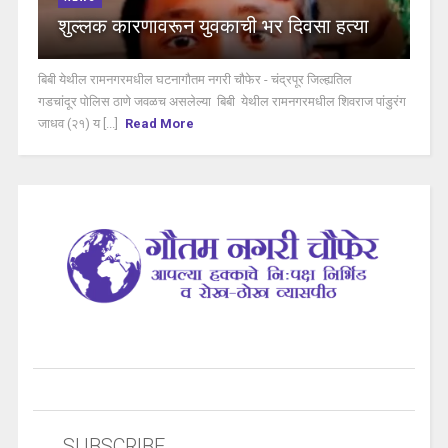
शुल्लक कारणावरून युवकाची भर दिवसा हत्या
बिबी येथील रामनगरमधील घटनागौतम नगरी चौफेर - चंद्रपूर जिल्ह्यतिल
गडचांदूर पोलिस ठाणे जवळच असलेल्या बिबी येथील रामनगरमधील शिवराज पांडुरंग
जाधव (२१) य [...]
Read More
SUBSCRIBE