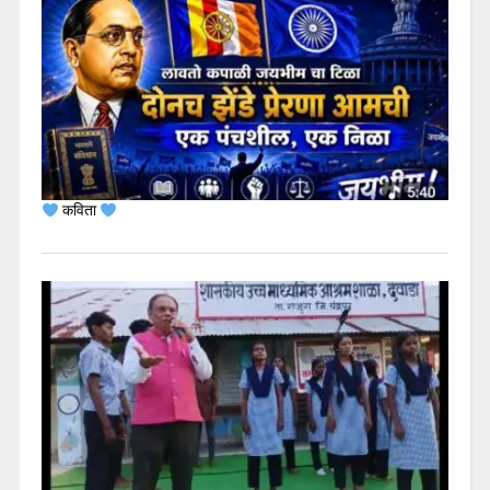
कविता