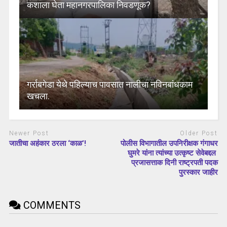
कशाला घेता महानगरपालिका निवडणूक?
गर्राबगेडा येथे पहिल्याच पावसात नालीचा नविनबांधकाम
खचला.
Newer Post
Older Post
जातीचा अहंकार ठरला ‘काळ’!
पोलीस विभागातील उपनिरीक्षक गंगाधर
घुमरे यांना त्यांच्या उत्कृष्ट सेवेबद्दल
प्रजासत्ताक दिनी राष्ट्रपती पदक
पुरस्कार जाहीर
COMMENTS