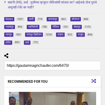
सावंगी (मेघे), वर्धा : मुलीच्या मृत्यूवर पोलिसांची शांतता का? आईकडे ठोस पुरावे
असूनही FIR का नाही?
News
आर्वी
आवाळपुर
कोरपना
1257
770
861
865
गडचांदुर
गडचिरोली
गोंदिया
चंद्रपूर
892
758
761
1172
नागपुर
नागपुर डिवीजन
भंडारा
राजुरा
953
1216
922
866
वरोरा
वर्धा
801
773
RECOMMENDED FOR YOU