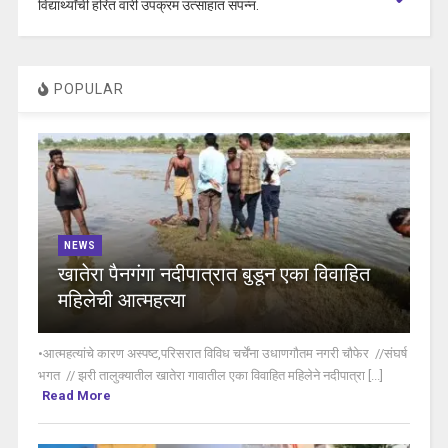
विद्यार्थ्यांची हरित वारी उपक्रम उत्साहात संपन्न.
POPULAR
NEWS
खातेरा पैनगंगा नदीपात्रात बुडून एका विवाहित
महिलेची आत्महत्या
•आत्महत्यांचे कारण अस्पष्ट,परिसरात विविध चर्चेंना उधाणगौतम नगरी चौफेर //संघर्ष
भगत // झरी तालुक्यातील खातेरा गावातील एका विवाहित महिलेने नदीपात्रा [...]
Read More