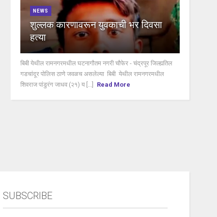
NEWS
शुल्लक कारणावरून युवकाची भर दिवसा
हत्या
बिबी येथील रामनगरमधील घटनागौतम नगरी चौफेर - चंद्रपूर जिल्ह्यतिल
गडचांदूर पोलिस ठाणे जवळच असलेल्या बिबी येथील रामनगरमधील
शिवराज पांडुरंग जाधव (२१) य [...]
Read More
SUBSCRIBE