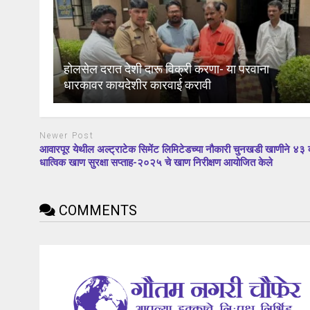
होलसेल दरात देशी दारू विक्री करणा- या परवाना
धारकावर कायदेशीर कारवाई करावी
Newer Post
आवारपूर येथील अल्ट्राटेक सिमेंट लिमिटेडच्या नौकारी चुनखडी खाणीने ४३ व
धात्विक खाण सुरक्षा सप्ताह-२०२५ चे खाण निरीक्षण आयोजित केले
COMMENTS