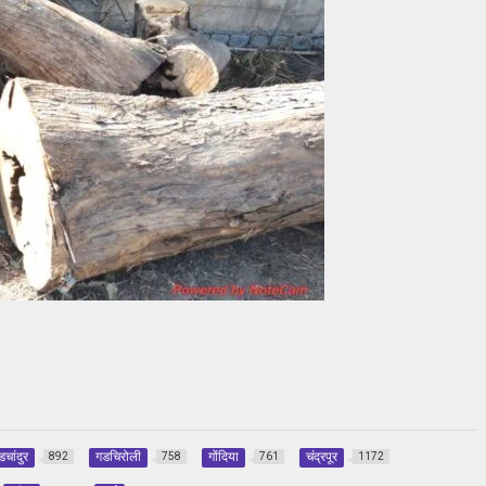
डचांदुर
गडचिरोली
गोंदिया
चंद्रपूर
892
758
761
1172