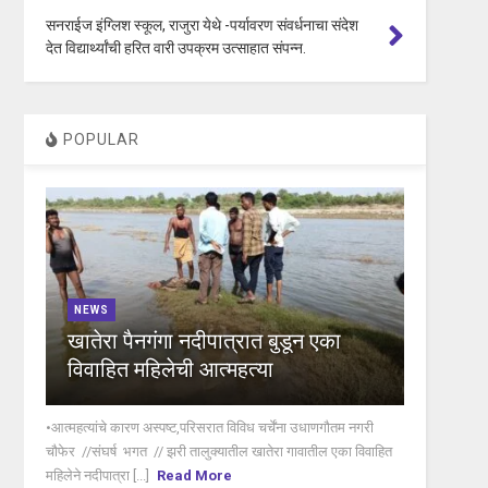
सनराईज इंग्लिश स्कूल, राजुरा येथे -पर्यावरण संवर्धनाचा संदेश
देत विद्यार्थ्यांची हरित वारी उपक्रम उत्साहात संपन्न.
POPULAR
NEWS
खातेरा पैनगंगा नदीपात्रात बुडून एका
विवाहित महिलेची आत्महत्या
•आत्महत्यांचे कारण अस्पष्ट,परिसरात विविध चर्चेंना उधाणगौतम नगरी
चौफेर //संघर्ष भगत // झरी तालुक्यातील खातेरा गावातील एका विवाहित
महिलेने नदीपात्रा [...]
Read More