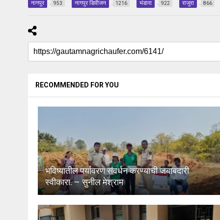
नागपुर
नागपुर डिवीजन
भंडारा
राजुरा
953
1216
922
866
RECOMMENDED FOR YOU
भविष्यातील पर्यावरण संवर्धन करण्याची जबाबदारी
स्वीकारा. – सुनील मेश्राम