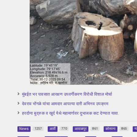
मुंबईत भर पावसात आरक्षण उपवर्गीकरण विरोधी विशाल मोर्चा
देवराव भोंगळे यांचा आमदार आपल्या दारी अभिनव उपक्रम
हरदोना बुद्रुक व खुर्द येथे महामार्गावर दुभाजक कट देण्यात यावा.
News
आर्वी
आवाळपुर
कोरपना
ग
1257
770
861
865