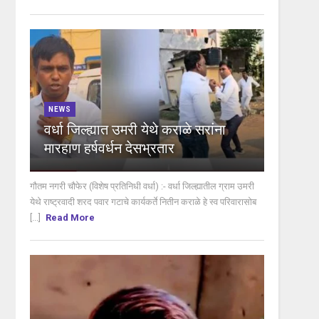
NEWS
वर्धा जिल्ह्यात उमरी येथे कराळे सरांना
मारहाण हर्षवर्धन देसभ्रतार
गौतम नगरी चौफेर (विशेष प्रतिनिधी वर्धा) :- वर्धा जिल्ह्यातील ग्राम उमरी
येथे राष्ट्रवादी शरद पवार गटाचे कार्यकर्ते नितीन कराळे हे स्व परिवारासोब
[...]
Read More