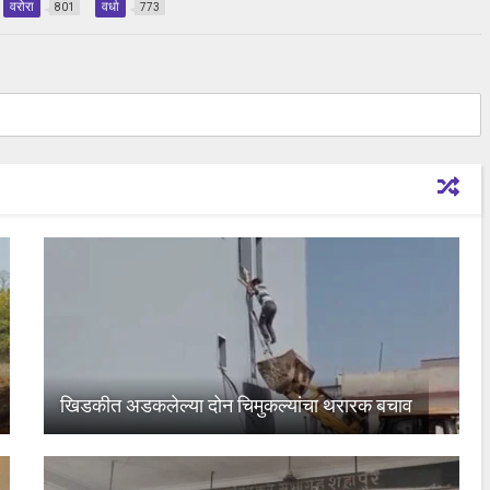
वरोरा
वर्धा
801
773
खिडकीत अडकलेल्या दोन चिमुकल्यांचा थरारक बचाव