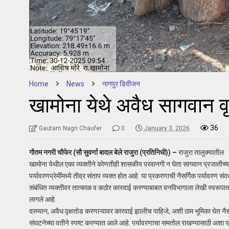
Home
News
नागपुर डिवीजन
खामोना येथे अवैध सागवान व
36
Gautam Nagri Chaufer
0
January 3, 2026
गौतम नगरी चौफेर (सौ सुवर्णा बादल बेले राजुरा (प्रतिनिधी)) –
राजुरा तालुक्यातील
खामोना येथील एका व्यक्तीने कोणतीही शासकीय परवानगी न घेता सागवान प्रजातीच्या
पर्यावरणप्रेमींमध्ये तीव्र संताप व्यक्त होत आहे. या प्रकरणाची नैसर्गिक पर्यावरण सं
संबंधित व्यक्तीवर तात्काळ व कठोर कारवाई करण्याबाबत वनविभागाला लेखी स्वरूपात
लागले आहे.
दरम्यान, अवैध वृक्षतोड करणाऱ्यावर कारवाई झालीच पाहिजे, अशी ठाम भूमिका घेत नैस
संघटनेच्या वतीने स्पष्ट करण्यात आले आहे. पर्यावरणाचा समतोल राखण्यासाठी अशा प