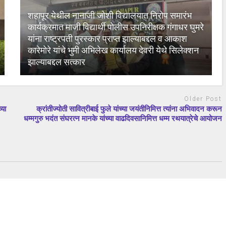
शहापूर येथील नानाजी जोशी विद्यालयात निरोप समारंभ
कार्यक्रमात माजी विद्यार्थी पोलीस उपनिरीक्षक गंगाधर घुमरे
यांना राष्ट्रपती पुरस्कार प्राप्त झाल्याबद्दल व आकाश
कारेमोरे यांचे भुमी अभिलेख कार्यालय देवरी येथे सिलेक्शन
झाल्याबद्दल सत्कार
Older Post
्या
क्रांतीज्योती सावित्रीबाई फुले यांच्या जयंतीनिमित्त त्यांना अभिवादन करून
धम्मगुरु भदंत संघरत्न मानके यांच्या वाढदिवसानिमित्त धम्म रथयात्रेचे आयोजन