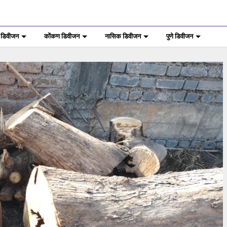
 डिवीजन
कोंकण डिवीजन
नासिक डिवीजन
पुणे डिवीजन