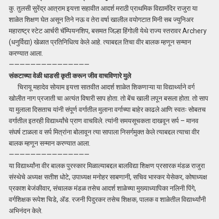
कु. तुलसी सुरेंद्र आत्राम इयत्ता सहावीत आदर्श मराठी प्राथमिक विद्यामंदिर राजुरा या
शाळेत शिक्षण घेत असून तिने नऊ व तेरा वर्षा खालील वयोगटात मिनी सब ज्युनिअर
महाराष्ट्र स्टेट आर्चरी चॅम्पियनशिप, बसमत जिल्हा हिंगोली येथे राज्य स्तरावर Archery
(धनुर्विद्या) खेळात प्रतिनिधित्व केले आहे. त्याबद्दल तिचा वीर बालक म्हणून सन्मान
करण्यात आला.
———————————————
संकटाच्या वेळी धाडसी कृती करून जीव वाचविणारे मुले
चिरायू महादेव सोयाम इयत्ता सातवीत आदर्श शाळेत शिकणाऱ्या या विद्यार्थ्याने वर्ग
खोलीत नाग प्रजाती चा अत्यंत विषारी साप होता. तो बेंच खाली लपून बसला होता. तो साप
या मुलाला दिसताच यांनी संपूर्ण वर्गातील मुलाना वर्गाच्या बाहेर काढले आणि स्वतः सोबतच
वर्गातील इतरही विद्यार्थ्यांचे प्राण वाचविले. त्यांनी समयसूचकता दाखवून सर्प – मानव
संघर्ष टाळला व सर्प मित्रांना बोलावून त्या सापाला निसर्गमुक्त केले त्याबद्दल त्याचा वीर
बालक म्हणून सन्मान करण्यात आला.
———————————————
या विद्यार्थ्यांना वीर बालक पुरस्कार मिळाल्याबद्दल बालविद्या शिक्षण प्रसारक मंडळ राजुरा
संस्थेचे अध्यक्ष सतीश धोटे, उपाध्यक्ष मनोहर साबणानी, सचिव भास्कर येसेकर, कोषाध्यक्ष
प्रकाश बेजंकीवार, संचालक मंडळ तसेच आदर्श शाळेच्या मुख्याध्यापिका नलिनी पिंगे,
वर्गशिक्षक रूपेश चिडे, ॲड. रजनी पिदुरकर तसेच शिक्षक, पालक व शाळेतील विद्यार्थ्यांनी
अभिनंदन केले.