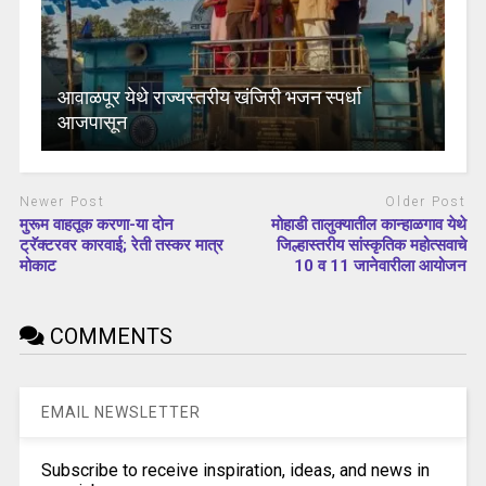
आवाळपूर येथे राज्यस्तरीय खंजिरी भजन स्पर्धा
आजपासून
Newer Post
Older Post
मुरूम वाहतूक करणा-या दोन
मोहाडी तालुक्यातील कान्हाळगाव येथे
ट्रॅक्टरवर कारवाई; रेती तस्कर मात्र
जिल्हास्तरीय सांस्कृतिक महोत्सवाचे
मोकाट
10 व 11 जानेवारीला आयोजन
COMMENTS
EMAIL NEWSLETTER
Subscribe to receive inspiration, ideas, and news in