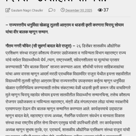
37
Gautam Nagri Chaufer
0
December 30, 2025
– राज्यस्तरीय धनुर्विद्या खेळाडू तुलसी आत्राम व धाडसी कृती करणारा चिरायू सोयाम
यांचा वीर बालक म्हणून सन्मान.
गौतम नगरी चौफेर (सौ सुवर्णा बादल बेले राजुरा) –
२६ डिसेंबर शासकीय औद्योगिक
प्रशिक्षण संस्था राजुरा कौशल्य रोजगार उद्योजकता व नाविन्यता विभाग महाराष्ट्र राज्य
यांचे मार्फत विद्यार्थ्यांमध्ये धैर्य ,त्याग, राष्ट्रभक्ती, संवेदनशीलता या मूल्यांचा प्रसार
करण्यासाठी “वीर बालक दिवस” साजरा करण्यात आला. शौर्याची परंपरा साहिबजाद्यांचा
यांचा अमर वारसा म्हणून आदर्श मराठी प्राथमिक विद्यामंदिर राजुरा येथील इयत्ता सहावीतील
विद्यार्थ्यांनी तुलसी सुरेंद्र आत्राम हिचा राज्यस्तरीय उपक्रमात कर्तृत्व म्हणून धनुर्विद्या
खेळात प्रतिनिधित्व करण्यासाठी तसेच संकटाच्या वेळी धाडसी कृती करून जीव वाचविणारे
मुले म्हणून चिरायू महादेव सोयाम इयत्ता सातवीतील विद्यार्थ्यांना सन्मानचिन्ह, तसेच कौशल्य
रोजगार उद्योजकता व नाविन्यता महाराष्ट्र, मंत्री ॲड.मंगलप्रभात लोढा यांच्या स्वाक्षरीचे
प्रमाणपत्र देऊन वीर बालक म्हणून सन्मानित करण्यात आले. कार्यक्रमाचे उद्घाटक
म्हणून बादल बेले, महाराष्ट्र राज्य अध्यक्ष, नैसर्गिक पर्यावरण संवर्धन व मानवता विकास
संस्था तथा राष्ट्रीय हरित सेना विभाग प्रमुख यांची उपस्थिती होती. तर कार्यक्रमाचे
अध्यक्ष म्हणून सुभाष तुरके, प्र. प्राचार्य, शासकीय औद्योगिक प्रशिक्षण संस्था राजुरा यांची