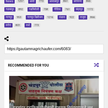
News
आर्वी
आवाळपुर
कोरपना
1257
770
861
865
गडचांदुर
गडचिरोली
गोंदिया
चंद्रपूर
892
758
761
1172
नागपुर
नागपुर डिवीजन
भंडारा
राजुरा
953
1216
922
866
वरोरा
वर्धा
801
773
RECOMMENDED FOR YOU
गडचांदुर ट्राफिक पोलीसानी वाहतूक नियंत्रणाकडे लक्ष