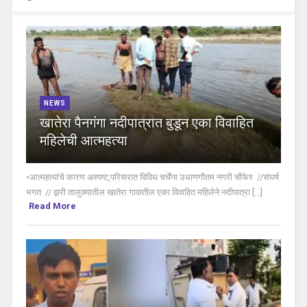
NEWS
खातेरा पैनगंगा नदीपात्रात बुडून एका विवाहित
महिलेची आत्महत्या
•आत्महत्यांचे कारण अस्पष्ट,परिसरात विविध चर्चेंना उधाणगौतम नगरी चौफेर //संघर्ष
भगत // झरी तालुक्यातील खातेरा गावातील एका विवाहित महिलेने नदीपात्रा [...]
Read More