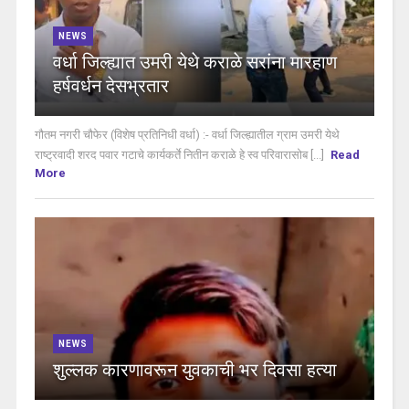
NEWS
वर्धा जिल्ह्यात उमरी येथे कराळे सरांना मारहाण
हर्षवर्धन देसभ्रतार
गौतम नगरी चौफेर (विशेष प्रतिनिधी वर्धा) :- वर्धा जिल्ह्यातील ग्राम उमरी येथे
राष्ट्रवादी शरद पवार गटाचे कार्यकर्ते नितीन कराळे हे स्व परिवारासोब [...]
Read
More
NEWS
शुल्लक कारणावरून युवकाची भर दिवसा हत्या