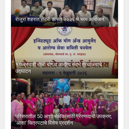
राजुरा शहरात रोटरी उत्सव २०२६ चे भव्य आयोजन.
१ फेब्रुवारी रोजी योग व आरोग्य संदर्भ ग्रंथालयाचे
उद्घाटन
परिसरातील 50 आशा सेविकांसाठी प्रेरणादायी उपक्रम;
‘आशा’ चित्रपटाचे विशेष प्रदर्शन