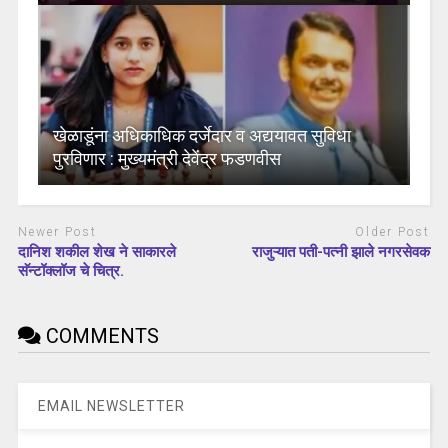
खेळाडूंना अधिकाधिक दर्जेदार व अद्ययावत सुविधा
पुरविणार : मुख्यमंत्री देवेंद्र फडणवीस
Newer Post
Older Post
दानिश शकील शेख ने साकारले
राजुऱ्यात पती-पत्नी झाले नगरसेवक
सॅन्टॉक्लॉज चे चित्र.
COMMENTS
EMAIL NEWSLETTER