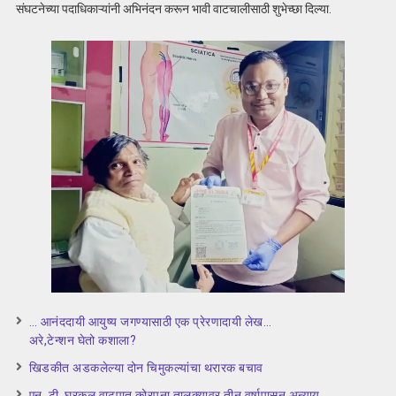
संघटनेच्या पदाधिकाऱ्यांनी अभिनंदन करून भावी वाटचालीसाठी शुभेच्छा दिल्या.
… आनंददायी आयुष्य जगण्यासाठी एक प्रेरणादायी लेख…
अरे,टेन्शन घेतो कशाला?
खिडकीत अडकलेल्या दोन चिमुकल्यांचा थरारक बचाव
एन. टी. घरकुल वाटपात कोरपना तालुक्यावर तीन वर्षापासून अन्याय