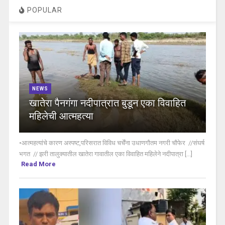
POPULAR
NEWS
खातेरा पैनगंगा नदीपात्रात बुडून एका विवाहित
महिलेची आत्महत्या
•आत्महत्यांचे कारण अस्पष्ट,परिसरात विविध चर्चेंना उधाणगौतम नगरी चौफेर //संघर्ष
भगत // झरी तालुक्यातील खातेरा गावातील एका विवाहित महिलेने नदीपात्रा [...]
Read More