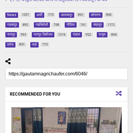
News
आर्वी
आवाळपुर
कोरपना
1257
770
861
865
गडचांदुर
गडचिरोली
गोंदिया
चंद्रपूर
892
758
761
1172
नागपुर
नागपुर डिवीजन
भंडारा
राजुरा
953
1216
922
866
वरोरा
वर्धा
801
773
RECOMMENDED FOR YOU