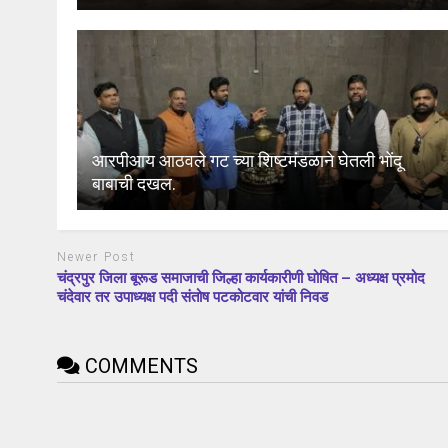
आरपीआय आठवले गट च्या शिष्टमंडळाने घेतली भोंदू
बाबाची दखल.
Newer Post
चंद्रपुर जिला बूरूड समाजाची जिल्हा कार्यकारीणी घोषित – अध्यक्ष प्रमोद
चंदेवार तर उपाध्यक्ष पदी संतोष पटकोटवार यांची निवड
COMMENTS