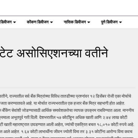
 डिवीजन
कोंकण डिवीजन
नासिक डिवीजन
पुणे डिवीजन
 स्टेट असोसिएशनच्या वतीने
ीने, राज्यातील सर्व बँक मित्रांच्या विविध तातडीच्या प्रश्नांवर १२ डिसेंबर रोजी एका मोर्चाचे
जता करण्यातवले आहे. या मोर्चात राज्यभरातील एक हजार बँक मित्र सहभागी होत आहेत.
रिक बँकिंग सेवांशी जोडण्यासाठी आर्थिक समावेशकतेचा व्यापक उपक्रम राबविण्यात आला. माननीय
या उपक्रमाला अभूतपूर्व गती दिली. देशभरातील ५७ कोटींहून अधिक खाती आणि २.७४ लाख कोटी
ी खाती महाराष्ट्रात उघडण्यात आली आहेत, ज्यांची एकत्रित बचत १८,०१० कोटी रुपये आहे.
ात आले आहेत. १.६४ कोटी लाभार्थींना जीवन ज्योती विमा तर ३.३१ कोटींना आरोग्य विमा कवच