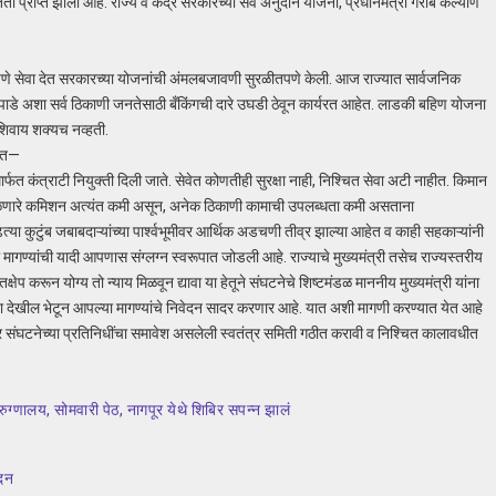
 प्राप्त झाली आहे. राज्य व केंद्र सरकारच्या सर्व अनुदान योजना, प्रधानमंत्री गरीब कल्याण
डपणे सेवा देत सरकारच्या योजनांची अंमलबजावणी सुरळीतपणे केली. आज राज्यात सार्वजनिक
्गम पाडे अशा सर्व ठिकाणी जनतेसाठी बँकिंगची दारे उघडी ठेवून कार्यरत आहेत. लाडकी बहिण योजना
ंशिवाय शक्यच नव्हती.
आहेत—
ंमार्फत कंत्राटी नियुक्ती दिली जाते. सेवेत कोणतीही सुरक्षा नाही, निश्चित सेवा अटी नाहीत. किमान
ी. मिळणारे कमिशन अत्यंत कमी असून, अनेक ठिकाणी कामाची उपलब्धता कमी असताना
 कुटुंब जबाबदाऱ्यांच्या पार्श्वभूमीवर आर्थिक अडचणी तीव्र झाल्या आहेत व काही सहकाऱ्यांनी
ागण्यांची यादी आपणास संग्लग्न स्वरूपात जोडली आहे. राज्याचे मुख्यमंत्री तसेच राज्यस्तरीय
्तक्षेप करून योग्य तो न्याय मिळवून द्यावा या हेतूने संघटनेचे शिष्टमंडळ माननीय मुख्यमंत्री यांना
ांना देखील भेटून आपल्या मागण्यांचे निवेदन सादर करणार आहे. यात अशी मागणी करण्यात येत आहे
ित्र संघटनेच्या प्रतिनिधींचा समावेश असलेली स्वतंत्र समिती गठीत करावी व निश्चित कालावधीत
ुग्णालय, सोमवारी पेठ, नागपूर येथे शिबिर सपन्न झालं
ादन