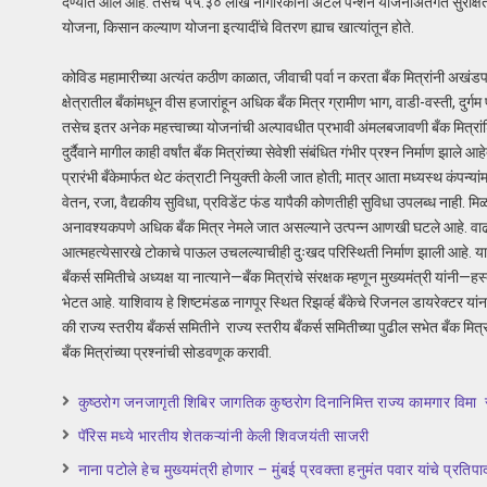
देण्यात आले आहे. तसेच ५५.३० लाख नागरिकांना अटल पेन्शन योजनाअंतर्गत सुरक्षितता
योजना, किसान कल्याण योजना इत्यादींचे वितरण ह्याच खात्यांतून होते.
कोविड महामारीच्या अत्यंत कठीण काळात, जीवाची पर्वा न करता बँक मित्रांनी अखं
क्षेत्रातील बँकांमधून वीस हजारांहून अधिक बँक मित्र ग्रामीण भाग, वाडी-वस्ती, दुर
तसेच इतर अनेक महत्त्वाच्या योजनांची अल्पावधीत प्रभावी अंमलबजावणी बँक मित्रा
दुर्दैवाने मागील काही वर्षांत बँक मित्रांच्या सेवेशी संबंधित गंभीर प्रश्न निर्माण झाले 
प्रारंभी बँकेमार्फत थेट कंत्राटी नियुक्ती केली जात होती; मात्र आता मध्यस्थ कंपन्या
वेतन, रजा, वैद्यकीय सुविधा, प्रविडेंट फंड यापैकी कोणतीही सुविधा उपलब्ध नाह
अनावश्यकपणे अधिक बँक मित्र नेमले जात असल्याने उत्पन्न आणखी घटले आहे. वाढत्या
आत्महत्येसारखे टोकाचे पाऊल उचलल्याचीही दुःखद परिस्थिती निर्माण झाली आहे. या म
बँकर्स समितीचे अध्यक्ष या नात्याने—बँक मित्रांचे संरक्षक म्हणून मुख्यमंत्री यांनी—हस
भेटत आहे. याशिवाय हे शिष्टमंडळ नागपूर स्थित रिझर्व्ह बँकेचे रिजनल डायरेक्टर य
की राज्य स्तरीय बँकर्स समितीने राज्य स्तरीय बँकर्स समितीच्या पुढील सभेत बँक म
बँक मित्रांच्या प्रश्नांची सोडवणूक करावी.
कुष्ठरोग जनजागृती शिबिर जागतिक कुष्ठरोग दिनानिमित्त राज्य कामगार विमा र
पॅरिस मध्ये भारतीय शेतकऱ्यांनी केली शिवजयंती साजरी
नाना पटोले हेच मुख्यमंत्री होणार – मुंबई प्रवक्ता हनुमंत पवार यांचे प्रतिप