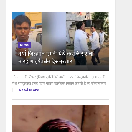
NEWS
वर्धा जिल्ह्यात उमरी येथे कराळे सरांना
मारहाण हर्षवर्धन देसभ्रतार
गौतम नगरी चौफेर (विशेष प्रतिनिधी वर्धा) :- वर्धा जिल्ह्यातील ग्राम उमरी
येथे राष्ट्रवादी शरद पवार गटाचे कार्यकर्ते नितीन कराळे हे स्व परिवारासोब
[...]
Read More