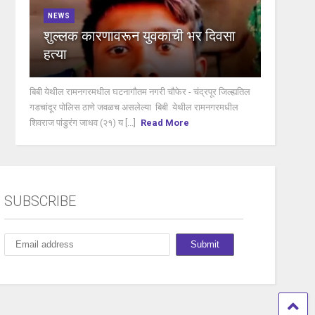
NEWS
शुल्लक कारणावरून युवकाची भर दिवसा
हत्या
बिबी येथील रामनगरमधील घटनागौतम नगरी चौफेर - चंद्रपूर जिल्ह्यतिल
गडचांदूर पोलिस ठाणे जवळच असलेल्या बिबी येथील रामनगरमधील
शिवराज पांडुरंग जाधव (२१) य [...]
Read More
SUBSCRIBE