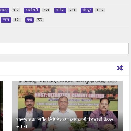
डचांदुर
गडचिरोली
गोंदिया
चंद्रपूर
892
758
761
1172
वरोरा
वर्धा
801
773
अल्ट्राटेक सिमेंट लिमिटेडच्या कार्यकारी मंडळाची बैठक
संपन्न