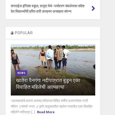
सनराईज इंग्लिश स्कूल, राजुरा येथे -पर्यावरण संवर्धनाचा संदेश
देत विद्यार्थ्यांची हरित वारी उपक्रम उत्साहात संपन्न.
POPULAR
NEWS
खातेरा पैनगंगा नदीपात्रात बुडून एका
विवाहित महिलेची आत्महत्या
•आत्महत्यांचे कारण अस्पष्ट,परिसरात विविध चर्चेंना उधाणगौतम नगरी
चौफेर //संघर्ष भगत // झरी तालुक्यातील खातेरा गावातील एका विवाहित
महिलेने नदीपात्रा [...]
Read More