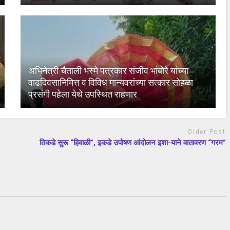
अभिनेत्री चैताली भस्मे पत्रकार संजीव भांबोरे यांच्या
वाढदिवसानिमित्त व विविध मान्यवरांच्या सत्कार सोहळा
प्रसंगी पहेला येथे उपस्थित राहणार
Older Post
तिकडे सुरू “हिवाळी”, इकडे उपोषण आंदोलन इशा-याने वातावरण “गरम”