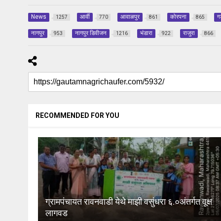
News
आर्वी
आवाळपुर
कोरपना
ग
1257
770
861
865
नागपुर
नागपुर डिवीजन
भंडारा
राजुरा
953
1216
922
866
RECOMMENDED FOR YOU
ग्रामपंचायत रावनवाडी येथे माझी वसुंधरा ६.०अंतर्गत वूक्ष
लागवड