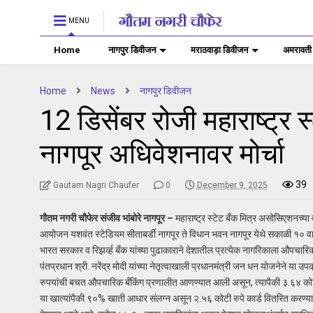
MENU
Home
नागपुर डिवीजन
मराठवाड़ा डिवीजन
अमरावती
Home
News
नागपुर डिवीजन
12 डिसेंबर रोजी महाराष्ट्र
नागपूर अधिवेशनावर मोर्चा
39
Gautam Nagri Chaufer
0
December 9, 2025
गौतम नगरी चौफेर संजीव भांबोरे नागपूर –
महाराष्ट्र स्टेट बँक मित्र असोसिएशनच्या वत
आयोजन यशवंत स्टेडियम सीताबर्डी नागपूर ते विधान भवन नागपूर येथे सकाळी १० वा
भारत सरकार व रिझर्व्ह बँक यांच्या पुढाकाराने देशातील प्रत्येक नागरिकाला औपचा
पंतप्रधान श्री. नरेंद्र मोदी यांच्या नेतृत्वाखाली प्रधानमंत्री जन धन योजनेने 
रुपयांची बचत औपचारिक बँकिंग प्रणालीत आणण्यात आली असून, त्यापैकी ३.६४ कोट
या खात्यांपैकी ९०% खाती आधार संलग्न असून २.५६ कोटी रुपे कार्ड वितरित करण्य