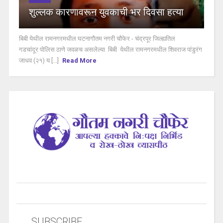
शुल्लक कारणावरून युवकाची भर दिवसा हत्या
बिबी येथील रामनगरमधील घटनागौतम नगरी चौफेर - चंद्रपूर जिल्ह्यतिल
गडचांदूर पोलिस ठाणे जवळच असलेल्या बिबी येथील रामनगरमधील शिवराज पांडुरंग
जाधव (२१) य [...]
Read More
SUBSCRIBE