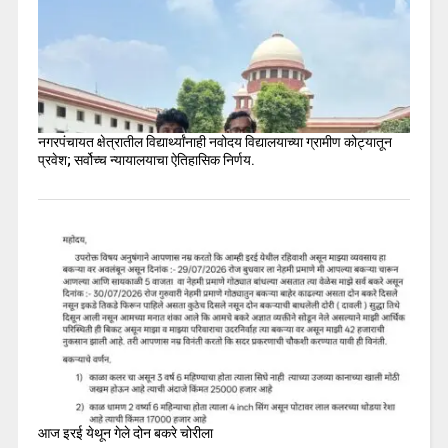
नगरपंचायत क्षेत्रातील विद्यार्थ्यांनाही नवोदय विद्यालयाच्या ग्रामीण कोट्यातून
प्रवेश; सर्वोच्च न्यायालयाचा ऐतिहासिक निर्णय.
आज इरई येथून गेले दोन बकरे चोरीला