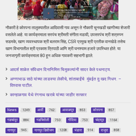
नौकारी हे कोरपना तालुक्यातील आदिवासी गाव असून ते नौकारी चुनखडी खाणीच्या शेजारी
वसलेले आहे. या कार्यक्रमाला सरपंच श्रीमती संगीता मडावी, उपसरपंच श्री शत्रुघ्न
सडमके, खाण व्यवस्थापक श्री बलराम सिंह, CSR प्रमुख श्री प्रतीक वानखेडे तसेच
खाण विभागातील श्री प्रकाश त्रिपाठी आणि श्री घनश्याम हजारे उपस्थित होते. या
जनजागृती कार्यक्रमाला 80 हून अधिक गावकरी सहभागी झाले.
आदर्श शाळेत संविधान दिनानिमित्त चिमुकल्यांनी सादर केले पथनाट्य.
अण्णाभाऊ साठे यांच्या लाडक्या लेकीचे, शांताबाईंचे मुंबईत दुःखद निधन. –
विश्वास पाटील.
कान्हाळगाव येथे रंगनाथ खराबे यांच्या जाहीर सत्कार
News
आर्वी
आवाळपुर
कोरपना
1249
762
853
857
गडचांदुर
गडचिरोली
गोंदिया
चंद्रपूर
884
750
753
1164
नागपुर
नागपुर डिवीजन
भंडारा
राजुरा
945
1208
914
858