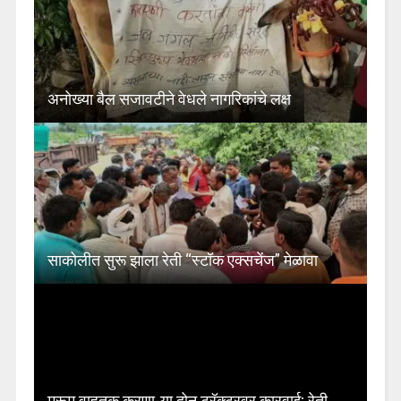
अनोख्या बैल सजावटीने वेधले नागरिकांचे लक्ष
साकोलीत सुरू झाला रेती “स्टॉक एक्सचेंज” मेळावा
मुरूम वाहतूक करणा-या दोन ट्रॅक्टरवर कारवाई; रेती