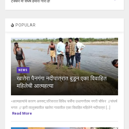
टक्कर मे! संघर्ष हमारा नारा है!
POPULAR
NEWS
खातेरा पैनगंगा नदीपात्रात बुडून एका विवाहित
महिलेची आत्महत्या
•आत्महत्यांचे कारण अस्पष्ट,परिसरात विविध चर्चेंना उधाणगौतम नगरी चौफेर //संघर्ष
भगत // झरी तालुक्यातील खातेरा गावातील एका विवाहित महिलेने नदीपात्रा [...]
Read More