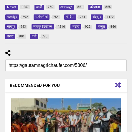
News
आर्वी
आवाळपुर
कोरपना
1257
770
861
865
गडचांदुर
गडचिरोली
गोंदिया
चंद्रपूर
892
758
761
1172
नागपुर
नागपुर डिवीजन
भंडारा
राजुरा
953
1216
922
866
वरोरा
वर्धा
801
773
RECOMMENDED FOR YOU