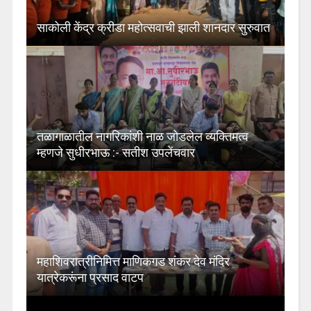
साकोली केंद्र क्रीडा महोत्सवाची झाली शानदार सुरुवात
तळागाळातील नागरिकांशी नाळ जोडलेल व्यक्तिमत्व
म्हणजे सुधीरभाऊ :- सतीश उपलेंचवार
महाशिवरात्रीनिमित्त माणिकगड शंकर देव मंदिर
यात्रेकरूंना प्रसाद वाटप