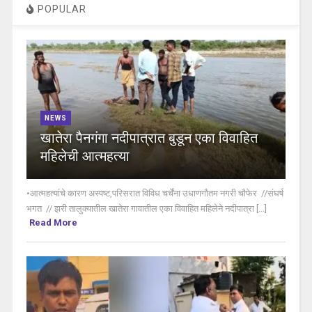
POPULAR
NEWS
खातेरा पैनगंगा नदीपात्रात बुडून एका विवाहित
महिलेची आत्महत्या
•आत्महत्यांचे कारण अस्पष्ट,परिसरात विविध चर्चेंना उधाणगौतम नगरी चौफेर //संघर्ष
भगत // झरी तालुक्यातील खातेरा गावातील एका विवाहित महिलेने नदीपात्रा [...]
Read More