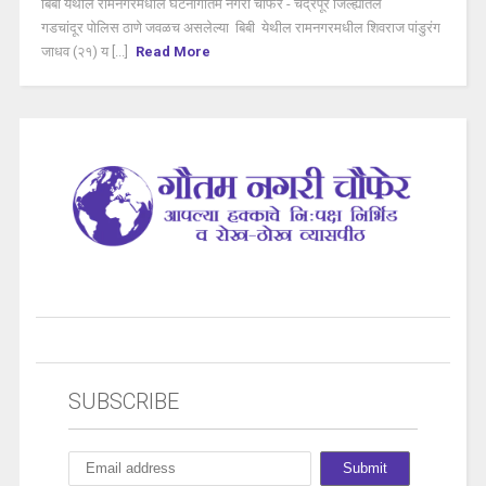
बिबी येथील रामनगरमधील घटनागौतम नगरी चौफेर - चंद्रपूर जिल्ह्यतिल
गडचांदूर पोलिस ठाणे जवळच असलेल्या बिबी येथील रामनगरमधील शिवराज पांडुरंग
जाधव (२१) य [...]
Read More
SUBSCRIBE