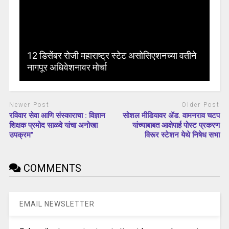
12 डिसेंबर रोजी महाराष्ट्र स्टेट असोसिएशनच्या वतीने
नागपूर अधिवेशनावर मोर्चा
Newer Post
Older Post
रविवार सेवा आणि संस्काराचा : विज्ञान
सोशल मीडियावर ॲड. वामनराव चटप
शिक्षक प्रमोद साळवे यांचा अनोखा
यांच्याबाबत आक्षेपार्ह पोस्ट प्रकरण
उपक्रम”
विरूर स्टेशन येथे निषेध सभा
COMMENTS
EMAIL NEWSLETTER