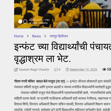
Home
News
नागपुर डिवीजन
इन्फंट च्या विद्यार्थ्यांची प
वृद्धाश्रम ला भेट.
58
Gautam Nagri Chaufer
0
September 19, 2025
गौतम नगरी चौफेर बादल बेले राजुरा (ता.प्र) :–
इन्फंट जीजस सोसायटी द्वारा संचालित 
पंचायत समिती राजुरा आणि इयत्ता आठवी व नवव्या वर्गातील विद्यार्थ्यांनी मातोश्री वृद्ध
पंचायत समिती राजुरा येथे विद्यार्थ्यांनी ग्रामपंचायतींची कामे, नगरपरिषदेचे का
माहिती प्राप्त केली. या प्रसंगी गटविकास अधिकारी श्री भागवत रेजीवाड, सहाय्यक ग
विशाल शिंपी, विस्तार अधिकारी शिक्षण सचिन मालवी, विस्तार अधिकारी शिक्षण स
रामटेके, ज्योती गुरनुले, सूर्यकांत ढगे यांनी विद्यार्थ्यांना सविस्तर मार्गदर्शन केले. या