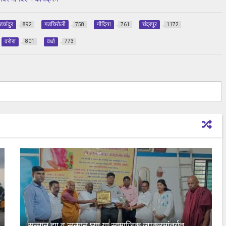
डचांदुर
गडचिरोली
गोंदिया
चंद्रपूर
892
758
761
1172
वरोरा
वर्धा
801
773
सन्मान द्या व सन्मान घ्या या सामाजिक उपक्रमांतर्गत