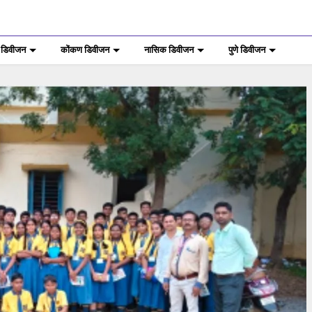
 डिवीजन
कोंकण डिवीजन
नासिक डिवीजन
पुणे डिवीजन