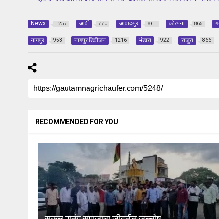
News
आर्वी
आवाळपुर
कोरपना
ग
1257
770
861
865
नागपुर
नागपुर डिवीजन
भंडारा
राजुरा
953
1216
922
866
RECOMMENDED FOR YOU
सकल मातंग समाजाचा जीवतीत जल्लोष