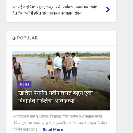
सनराईज इंग्लिश स्कूल, राजुरा येथे -पर्यावरण संवर्धनाचा संदेश
देत विद्यार्थ्यांची हरित वारी उपक्रम उत्साहात संपन्न.
POPULAR
NEWS
खातेरा पैनगंगा नदीपात्रात बुडून एका
विवाहित महिलेची आत्महत्या
•आत्महत्यांचे कारण अस्पष्ट,परिसरात विविध चर्चेंना उधाणगौतम नगरी
चौफेर //संघर्ष भगत // झरी तालुक्यातील खातेरा गावातील एका विवाहित
महिलेने नदीपात्रा [...]
Read More