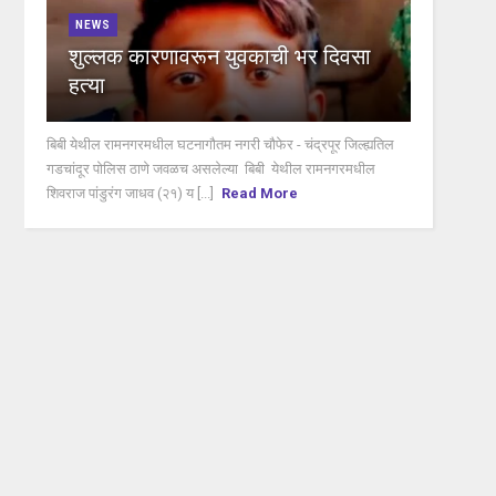
NEWS
शुल्लक कारणावरून युवकाची भर दिवसा
हत्या
बिबी येथील रामनगरमधील घटनागौतम नगरी चौफेर - चंद्रपूर जिल्ह्यतिल
गडचांदूर पोलिस ठाणे जवळच असलेल्या बिबी येथील रामनगरमधील
शिवराज पांडुरंग जाधव (२१) य [...]
Read More