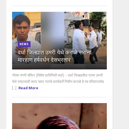
NEWS
वर्धा जिल्ह्यात उमरी येथे कराळे सरांना
मारहाण हर्षवर्धन देसभ्रतार
गौतम नगरी चौफेर (विशेष प्रतिनिधी वर्धा) :- वर्धा जिल्ह्यातील ग्राम उमरी
येथे राष्ट्रवादी शरद पवार गटाचे कार्यकर्ते नितीन कराळे हे स्व परिवारासोब
[...]
Read More