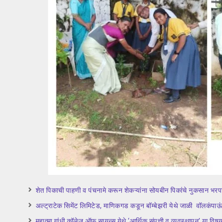
शेत पिकाची पाहणी व पंचनामे करून शेकऱ्यांना सोयबीन पिकांचे नुकसान भरपाई
अल्ट्राटेक सिमेंट लिमिटेड, माणिकगड कडून बॉम्बेझरी येथे जाळी वॉलकंपाऊं
महात्मा गांधी कॉलेज ऑफ सायन्स येथे ‘आर्थिक संपत्ती व व्यवस्थापन’ या विषया