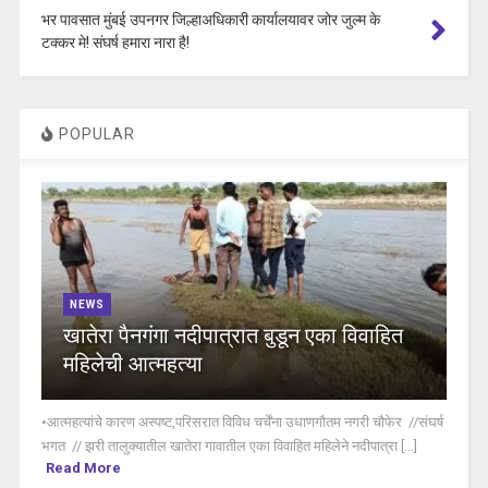
भर पावसात मुंबई उपनगर जिल्हाअधिकारी कार्यालयावर जोर जुल्म के
टक्कर मे! संघर्ष हमारा नारा है!
POPULAR
NEWS
खातेरा पैनगंगा नदीपात्रात बुडून एका विवाहित
महिलेची आत्महत्या
•आत्महत्यांचे कारण अस्पष्ट,परिसरात विविध चर्चेंना उधाणगौतम नगरी चौफेर //संघर्ष
भगत // झरी तालुक्यातील खातेरा गावातील एका विवाहित महिलेने नदीपात्रा [...]
Read More