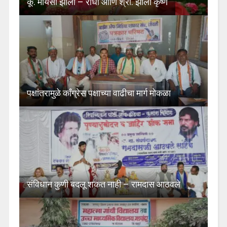
कू. मायसी झाली – राधा आणि श्री. झाला कृष्ण
पक्षांतरामुळे काँग्रेस पक्षाच्या वाढीचा मार्ग मोकळा
संविधान कुणी बदलू शकत नाही – रामदास आठवले