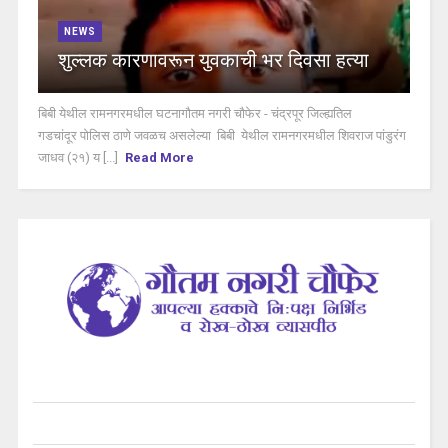
NEWS
शुल्लक कारणावरून युवकाची भर दिवसा हत्या
बिबी येथील रामनगरमधील घटनागौतम नगरी चौफेर - चंद्रपूर जिल्ह्यतिल
गडचांदूर पोलिस ठाणे जवळच असलेल्या बिबी येथील रामनगरमधील शिवराज पांडुरंग
जाधव (२१) य [...]
Read More