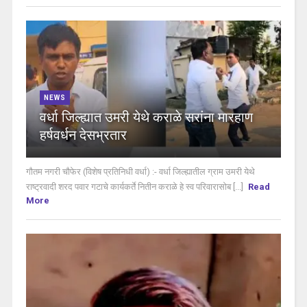
NEWS
वर्धा जिल्ह्यात उमरी येथे कराळे सरांना मारहाण
हर्षवर्धन देसभ्रतार
गौतम नगरी चौफेर (विशेष प्रतिनिधी वर्धा) :- वर्धा जिल्ह्यातील ग्राम उमरी येथे
राष्ट्रवादी शरद पवार गटाचे कार्यकर्ते नितीन कराळे हे स्व परिवारासोब [...]
Read
More