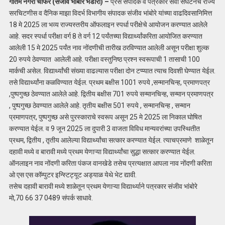
गौतम नगरी चौफेर (संजीव भांबोरे भंडारा) –
प्रेस संपादक व पत्रकार सेवा संघटनेचे राज्य
सरचिटणीस व दैनिक माझा विदर्भ विभागीय संपादक संजीव भांबोरे यांच्या वाढदिवसानिमित्त
18 मे 2025 ला भव्य राज्यस्तरीय ऑफलाइन स्पर्धा परीक्षेचे आयोजन करण्यात आलेले
आहे. सदर स्पर्धा परीक्षा वर्ग 8 ते वर्ग 12 पर्यंतच्या विद्यार्थ्यांकरिता आयोजित करण्यात
आलेली 15 मे 2025 पर्यंत नाव नोंदणीची तारीख ठरविण्यात आलेली असून परीक्षा शुल्क
20 रुपये ठेवण्यात आलेली आहे. परीक्षा वस्तुनिष्ठ प्रश्न स्वरूपाची 1 तासाची 100
मार्कची असेल. विद्यार्थ्यांची संख्या वाढल्यास परीक्षा दोन टप्प्यात त्याच दिवशी घेण्यात येईल.
तसे विद्यार्थ्यांना कळविण्यात येईल. प्रथम बक्षीस 1001 रुपये ,सन्मानचिन्ह, प्रमाणपत्र
,पुष्पगुच्छ ठेवण्यात आलेले आहे. द्वितीय बक्षीस 701 रुपये सन्मानचिन्ह, सन्मान प्रमाणपत्र
, पुष्पगुच्छ ठेवण्यात आलेले आहे. तृतीय बक्षीस 501 रुपये , सन्मानचिन्ह , सन्मान
प्रमाणपत्र, पुष्पगुच्छ असे पुरस्काराचे स्वरूप असून 25 मे 2025 ला निकाल घोषित
करण्यात येईल. व 9 जून 2025 ला दुपारी 3 वाजता विविध मान्यवरांच्या उपस्थितीत
प्रथम, द्वितीय , तृतीय आलेल्या विद्यार्थ्यांचा सत्कार करण्यात येईल. त्याचप्रमाणे शाळेतून
दहावी मध्ये व बारावी मध्ये प्रथम येणाऱ्या विद्यार्थ्यांचा सुद्धा सत्कार करण्यात येईल.
ऑनलाइन नाव नोंदणी करिता पंकज वानखेडे तसेच प्रत्यक्षात आपला नाव नोंदणी करिता
ओ एस एस कॉम्पुटर इन्स्टिट्यूट अड्याळ येथे भेट द्यावी.
तसेच दहावी बारावी मध्ये शाळेतून प्रथम येणाऱ्या विद्यार्थ्याने पत्रकार संजीव भांबोरे
मो,70 66 37 0489 संपर्क साधावे.