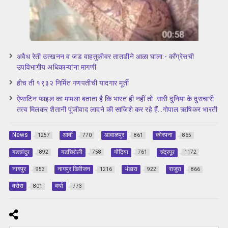
अवैध रेती उत्खनन व जड वाहतुकीवर तातडीने आळा घाला:- काँग्रेसची
उपविभागीय अधिकाऱ्यांना मागणी
हीच ती १९३२ निर्मित गणपतीची यादगार मूर्ती
ऐप्सटिन फाइल का मामला बताता है कि भारत ही नहीं तो सारी दुनिया के दुराचारी
तत्व मिलकर शैतानी पूंजीवाद लादने की साजिशे कर रहे हैं…गोपाल ऋषिकर भारती
News
आर्वी
आवाळपुर
कोरपना
1257
770
861
865
गडचांदुर
गडचिरोली
गोंदिया
चंद्रपूर
892
758
761
1172
नागपुर
नागपुर डिवीजन
भंडारा
राजुरा
953
1216
922
866
वरोरा
वर्धा
801
773