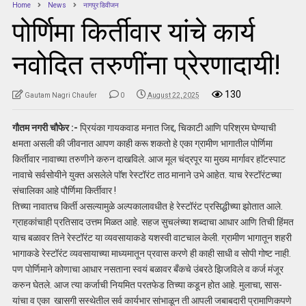
Home
News
नागपुर डिवीजन
पोर्णिमा किर्तीवार यांचे कार्य
नवोदित तरुणींना प्रेरणादायी!
130
Gautam Nagri Chaufer
0
August 22, 2025
गौतम नगरी चौफेर :-
प्रियंका गायकवाड मनात जिद्द, चिकाटी आणि परिश्रम घेण्याची
क्षमता असली की जीवनात आपण काही करू शकतो हे एका ग्रामीण भागातील पोर्णिमा
किर्तीवार नावाच्या तरुणीने करुन दाखविले. आज मूल चंद्रपूर या मुख्य मार्गावर हाॅटस्पाट
नावाचे सर्वसोयीने युक्त असलेले पाॅश रेस्टॉरंट ताठ मानाने उभे आहेत. याच रेस्टॉरंटच्या
संचालिका आहे पौर्णिमा किर्तीवार !
तिच्या नावातच किर्ती असल्यामुळे अल्पकालावधीत हे रेस्टॉरंट प्रसिद्धीच्या झोतात आले.
ग्राहकांचाही प्रतिसाद उत्तम मिळत आहे. सहज सुचलंच्या शब्दाचा आधार आणि तिची हिंमत
याच बळावर तिने रेस्टॉरंट या व्यवसायाकडे यशस्वी वाटचाल केली. ग्रामीण भागातून शहरी
भागाकडे रेस्टॉरंट व्यवसायाच्या माध्यमातून प्रवास करणे ही काही साधी व सोपी गोष्ट नाही.
पण पोर्णिमाने कोणाचा आधार नसताना स्वयं बळावर बँकचे उंबरठे झिजविले व कर्ज मंजूर
करुन घेतले. आज त्या कर्जाची नियमित परतफेड तिच्या कडून होत आहे. मुलाचा, सास-
यांचा व एका खासगी सस्थेतील सर्व कार्यभार सांभाळून ती आपली जबाबदारी प्रामाणिकपणे