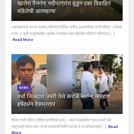
खातेरा पैनगंगा नदीपात्रात बुडून एका विवाहित
महिलेची आत्महत्या
•आत्महत्यांचे कारण अस्पष्ट,परिसरात विविध चर्चेंना उधाणगौतम नगरी चौफेर //संघर्ष
भगत // झरी तालुक्यातील खातेरा गावातील एका विवाहित महिलेने नदीपात्रा [...]
Read More
NEWS
वर्धा जिल्ह्यात उमरी येथे कराळे सरांना मारहाण
हर्षवर्धन देसभ्रतार
गौतम नगरी चौफेर (विशेष प्रतिनिधी वर्धा) :- वर्धा जिल्ह्यातील ग्राम उमरी येथे
राष्ट्रवादी शरद पवार गटाचे कार्यकर्ते नितीन कराळे हे स्व परिवारासोब [...]
Read
More