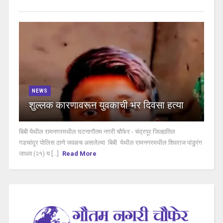
NEWS
शुल्लक कारणावरून युवकाची भर दिवसा हत्या
बिबी येथील रामनगरमधील घटनागौतम नगरी चौफेर - चंद्रपूर जिल्ह्यतिल
गडचांदूर पोलिस ठाणे जवळच असलेल्या बिबी येथील रामनगरमधील शिवराज पांडुरंग
जाधव (२१) य [...]
Read More