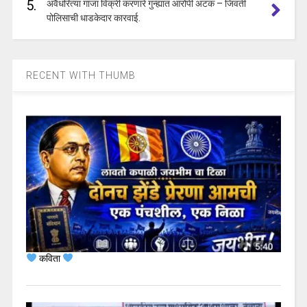
5.
अवैधरित्या गांजा विक्री करणारे गुन्ह्यात आरोपी अटक – जिवती
पोलिसाची धाडकेदार कारवाई.
RECENT WITH THUMB
कविता