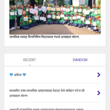
जागतिक व्याघ्र दिनानिमित्त चित्रकला स्पर्धा उत्साहात संपन्न.
RECENT
RANDOM
कविता
शासकीय उच्च माध्यमिक आश्रमशाळा देवाडा येथे संमोहन स्टेज शो
उत्साहात संपन्न.
आठवडी बाजारपेठेत दुकान थाटणाऱ्याना कंत्राटदाराकडून असभ्य