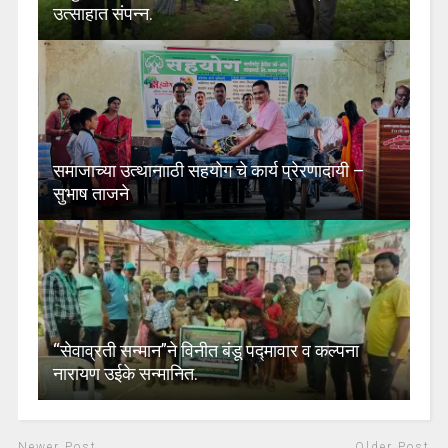
उत्साहात संपन्न.
समाजाच्या उत्थानााठी सहयोग चे कार्य प्रेरणादायी –
सुभाष ताजने
“सेवाव्रती सन्मान”ने विनीत बंडू पद्मावार व कल्पना
नारायण उईके सन्मानित.
Newer Post
Older Post