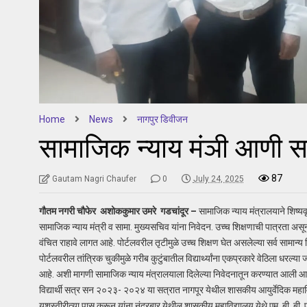
Home
News
नागपुर डिवीजन
सामाजिक न्याय मंञी आणी सा
87
Gautam Nagri Chaufer
0
July 24, 2025
गौतम नगरी चौफेर अशोककुमार उमरे गडचांदूर –
सामाजिक न्याय मंत्रालयाने शिष्यवृत्
सामाजिक न्याय मंत्री व सामा. मुख्यसचिव यांना निवेदन. उच्च शिक्षणाची पात्रता असूनही
वंचित राहावे लागत आहे. पोर्टलवरील तृटीमुळे उच्च शिक्षण घेत असलेल्या सर्व सामान्य
पोर्टलवरील तांत्रिक चुकीमुळे गरीब कुटुंबातील विद्यार्थ्यांना एकप्रकारे वेठिला धरल
आहे. अशी मागणी सामाजिक न्याय मंत्रालयाला दिलेल्या निवेदनातून करण्यात आली आहे. स
विद्यार्थी सत्र सन २०२३- २०२४ या सत्रात नागपूर येथील शासकीय आयुर्वेदिक महाविद्याल
यशस्वीरीत्या पास करून यांना नंदुरबार येथील शासकीय महाविद्यालय येथे एम. बी. बी.