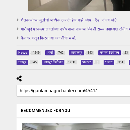
शेतकऱ्यांच्या मुलांची आर्थिक उन्नती हेच माझे ध्येय.- ऍड. संजय धोटे
गोसेखुर्द प्रकल्पग्रस्तांच्या उपोषणाला पाचव्या दिवशी राज्य उपाध्यक्ष संजीव भा
बैलावर बसून फिरणाऱ्या व्यक्तीची चर्चा.
News
आर्वी
आवाळपुर
कोंकण डिवीजन
1249
762
853
23
नागपुर
नागपुर डिवीजन
पालघर
भंडारा
945
1208
6
914
RECOMMENDED FOR YOU