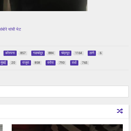
ंबोरे यांची भेट
कोरपना
गडचांदुर
चंद्रपूर
ठाणे
857
884
1164
6
मुंबई
राजुरा
वरोरा
वर्धा
20
858
793
765