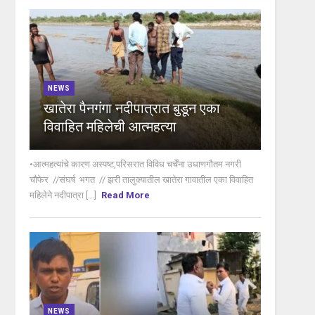
NEWS
खातेरा पैनगंगा नदीपात्रात बुडून एका
विवाहित महिलेची आत्महत्या
•आत्महत्यांचे कारण अस्पष्ट,परिसरात विविध चर्चेंना उधाणगौतम नगरी
चौफेर //संघर्ष भगत // झरी तालुक्यातील खातेरा गावातील एका विवाहित
महिलेने नदीपात्रा [...]
Read More
NEWS