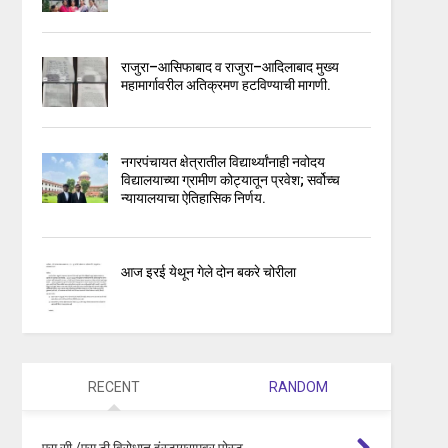
राजुरा–आसिफाबाद व राजुरा–आदिलाबाद मुख्य
महामार्गावरील अतिक्रमण हटविण्याची मागणी.
नगरपंचायत क्षेत्रातील विद्यार्थ्यांनाही नवोदय
विद्यालयाच्या ग्रामीण कोट्यातून प्रवेश; सर्वोच्च
न्यायालयाचा ऐतिहासिक निर्णय.
आज इरई येथून गेले दोन बकरे चोरीला
RECENT
RANDOM
एस सी /एस टी विरोधात इंस्टाग्रामवर पोस्ट