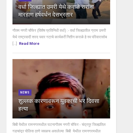
वर्धा जिल्ह्यात उमरी येथे कराळे सरांना
मारहाण हर्षवर्धन देसभ्रतार
गौतम नगरी चौफेर (विशेष प्रतिनिधी वर्धा) :- वर्धा जिल्ह्यातील ग्राम उमरी
येथे राष्ट्रवादी शरद पवार गटाचे कार्यकर्ते नितीन कराळे हे स्व परिवारासोब
[...]
Read More
NEWS
शुल्लक कारणावरून युवकाची भर दिवसा
हत्या
बिबी येथील रामनगरमधील घटनागौतम नगरी चौफेर - चंद्रपूर जिल्ह्यतिल
गडचांदूर पोलिस ठाणे जवळच असलेल्या बिबी येथील रामनगरमधील