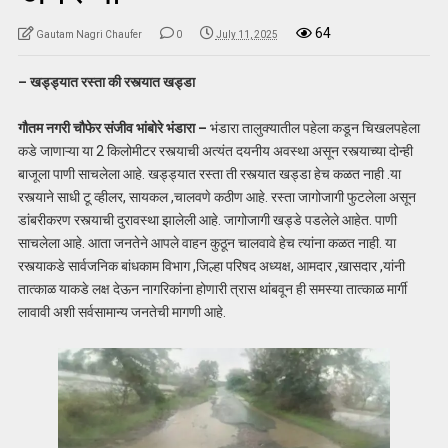
64
Gautam Nagri Chaufer
0
July 11, 2025
– खड्ड्यात रस्ता की रस्त्यात खड्डा
गौतम नगरी चौफेर संजीव भांबोरे भंडारा –
भंडारा तालुक्यातील पहेला कडून चिखलपहेला
कडे जाणाऱ्या या 2 किलोमीटर रस्त्याची अत्यंत दयनीय अवस्था असून रस्त्याच्या दोन्ही
बाजूला पाणी साचलेला आहे. खड्ड्यात रस्ता ती रस्त्यात खड्डा हेच कळत नाही .या
रस्त्याने साधी टू व्हीलर, सायकल ,चालवणे कठीण आहे. रस्ता जागोजागी फुटलेला असून
डांबरीकरण रस्त्याची दुरावस्था झालेली आहे. जागोजागी खड्डे पडलेले आहेत. पाणी
साचलेला आहे. आता जनतेने आपले वाहन कुठून चालवावे हेच त्यांना कळत नाही. या
रस्त्याकडे सार्वजनिक बांधकाम विभाग ,जिल्हा परिषद अध्यक्ष, आमदार ,खासदार ,यांनी
तात्काळ याकडे लक्ष देऊन नागरिकांना होणारी त्रास थांबवून ही समस्या तात्काळ मार्गी
लावावी अशी सर्वसामान्य जनतेची मागणी आहे.