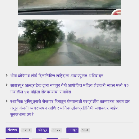
भीमा कोरेगाव शौर्य दिनानिमित्त शहिदांना आवारपूरात अभिवादन
आवारपूर अल्ट्राटेक द्वारा नागपुर येथे आयोजित महिला शेतकरी सहल मध्ये १२
गावातील ४७ महिला शेतकऱ्यांचा समावेश
स्थानिक भुमिपुत्राचे रोजगार हिरावून घेण्यासाठी परप्रांतीय कामगारच जबाबदार
नसून कंपनी व्यवस्थापन आणि स्थानिक लोकप्रतिनिधी जबाबदार आहेत. –
सुरजभाऊ उपरे
News
चंद्रपूर
नागपुर
1257
1172
953