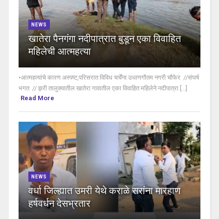
NEWS
खातेरा पैनगंगा नदीपात्रात बुडून एका विवाहित
महिलेची आत्महत्या
•आत्महत्यांचे कारण अस्पष्ट,परिसरात विविध चर्चेंना उधाणगौतम नगरी चौफेर //संघर्ष
भगत // झरी तालुक्यातील खातेरा गावातील एका विवाहित महिलेने नदीपात्रा [...]
Read More
NEWS
वर्धा जिल्ह्यात उमरी येथे कराळे सरांना मारहाण
हर्षवर्धन देसभ्रतार