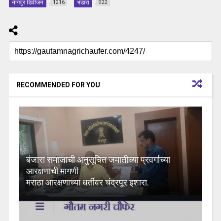
नागपुर डिवीजन
भंडारा
1216
922
RECOMMENDED FOR YOU
बंजारा समाजाची अनुसूचित जमातीच्या प्रवर्गाच्या
आरक्षणाची मागणी
मराठा आरक्षणाच्या धर्तीवर चंद्रपूर इशारा.