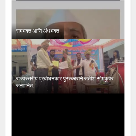
रामभक्त आणि अंधभक्त
राज्यस्तरीय प्रबोधनकार पुरस्काराने सतीश सोमकुवर
सन्मानित.