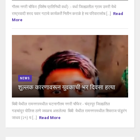
गौतम नगरी चौफेर (विशेष प्रतिनिधी वर्धा) :- वर्धा जिल्ह्यातील ग्राम उमरी येथे
राष्ट्रवादी शरद पवार गटाचे कार्यकर्ते नितीन कराळे हे स्व परिवारासोब [...]
Read
More
NEWS
शुल्लक कारणावरून युवकाची भर दिवसा हत्या
बिबी येथील रामनगरमधील घटनागौतम नगरी चौफेर - चंद्रपूर जिल्ह्यतिल
गडचांदूर पोलिस ठाणे जवळच असलेल्या बिबी येथील रामनगरमधील शिवराज पांडुरंग
जाधव (२१) य [...]
Read More