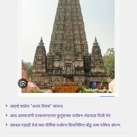
आदर्श शाळेत “अपार दिवस” साजरा.
आज आमदारांनी प्रकल्पग्रस्त कुटूंबाच्या उपोषण मंडपाला दिली भेट
दशबल पहाडी येथे माघ पौर्णिमा वर्धापन दिनानिमित्त बौद्ध धम्म परिषद संपन्न.