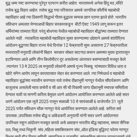
बुद्ध धम्म नष्ट करण्याचा पुरेपूर प्रयत्न करीत आहेत. भारतामध्ये अनेक हिंदू मठ ,मंदिरे
तसेच बुद्ध विहार आहेत. तसेच बुद्ध गया परिसरात आमचे जागतिक कीर्तीचे महाबोधी
महाविहार आहे त्या ठिकाणी सिद्धार्थ गौतम बुद्धाला सम्यक ज्ञान प्राप्त झाले होते .भारतीय
संविधान अमलात येण्याआधी बिहार सरकारकडून बीटी ऍक्ट 1949 लागू करून इतर
धर्मियांच्या ताब्यात दिले. परंतु बोधगया येथील महाबोधी महाविहार बौद्धांच्या ताब्यात देण्यात
आलेले नाही . त्याकरिता महाबोधी महाविहार मुक्त करण्याच्या उद्देशाने आमचे शांतीप्रिय
आंदोलन बुद्धगया बिहार राज्य येथे दिनांक 12 फेब्रुवारी सुरू असताना 27 फेब्रुवारीला
मध्यरात्री मनुवादी लोकांनी बिहार सरकार सोबत साटगाठ करून आमच्या मुख्य द्वारापासून
हटविण्यात आले आणि तीन किलोमीटर दूर असलेल्या अंतरावर बसण्यासाठी मजबूर केले
.त्यानंतर 13 मे 2025 ला मनुवादी लोकांनी आमचे पूज्य भिक्खू यांच्यावर विविध धारा व
खोटे संगेन आरोप लावून कारावासात जेहर बंद करण्यात आले. त्या निषेधार्थ व महाबोधी
महाविहार बुद्धांच्या स्वाधीन करण्यात यावे तसेच दीक्षाभूमी नागपूर येथील सौंदर्यकरण आणि
बाजुलाच असलेली माता कचेरी व सी आर सी ची रिकामी जागा दीक्षाभूमी स्मारक समितीला
देण्यात यावी या मागणी करिता बेमुदत धरणे आंदोलन आयोजित करण्यात आलेले आहे सदर
धरणे आंदोलन एक जुलै 2025 पासून सकाळी 10 ते सायंकाळी 6 वाजेपर्यंत 31 जुलै
2025 पर्यंत संविधान चौक नागपूर येथे आयोजित करण्यात आलेले आहे. करिता सर्व
उपासक ,उपासिका तसेच बौद्ध व आंबेडकरी अनुयायी यांनी सदर धरणे आंदोलनात
उपस्थित राहून आंदोलन मजबूत करावे असे आवाहन भारतीय बौद्ध महासभा, समता सैनिक
दल, भिक्षू तथा भिकुनी संघ ,महिला सशक्तिकरण संघ ,ऑल इंडिया बुद्धिस्ट फोरम नागपूर
स्थित सभी बौद्ध विहार समिती ,सामाजिक व राजकीय ,सांस्कृतिक संघटन त्याचप्रमाणे भंते