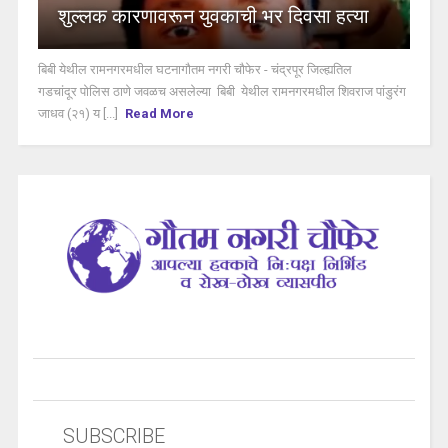
शुल्लक कारणावरून युवकाची भर दिवसा हत्या
बिबी येथील रामनगरमधील घटनागौतम नगरी चौफेर - चंद्रपूर जिल्ह्यतिल
गडचांदूर पोलिस ठाणे जवळच असलेल्या बिबी येथील रामनगरमधील शिवराज पांडुरंग
जाधव (२१) य [...]
Read More
SUBSCRIBE