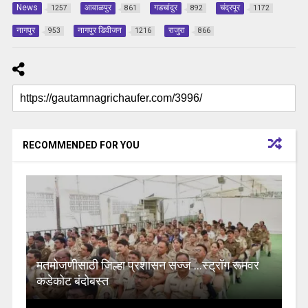
News
आवाळपुर
गडचांदुर
चंद्रपूर
1257
861
892
1172
नागपुर
नागपुर डिवीजन
राजुरा
953
1216
866
RECOMMENDED FOR YOU
मतमोजणीसाठी जिल्हा प्रशासन सज्ज …स्ट्रॉग रूमवर
कडेकोट बंदोबस्त