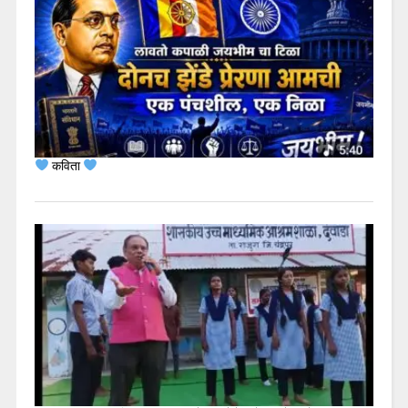
कविता