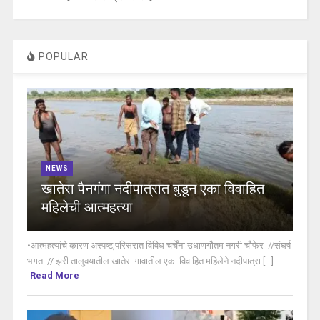
POPULAR
NEWS
खातेरा पैनगंगा नदीपात्रात बुडून एका विवाहित
महिलेची आत्महत्या
•आत्महत्यांचे कारण अस्पष्ट,परिसरात विविध चर्चेंना उधाणगौतम नगरी चौफेर //संघर्ष
भगत // झरी तालुक्यातील खातेरा गावातील एका विवाहित महिलेने नदीपात्रा [...]
Read More