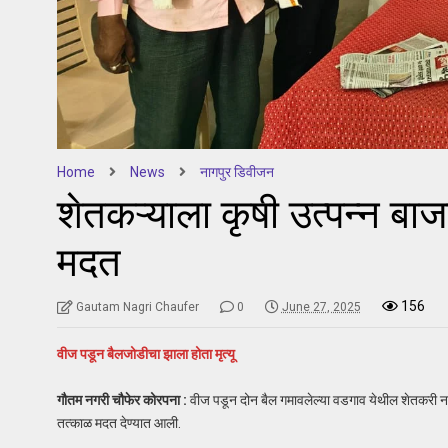
Home
News
नागपुर डिवीजन
शेतकऱ्याला कृषी उत्पन्न ब
मदत
156
Gautam Nagri Chaufer
0
June 27, 2025
वीज पडून बैलजोडीचा झाला होता मृत्यू
गौतम नगरी चौफेर कोरपना :
वीज पडून दोन बैल गमावलेल्या वडगाव येथील शेतकरी नागो
तत्काळ मदत देण्यात आली.