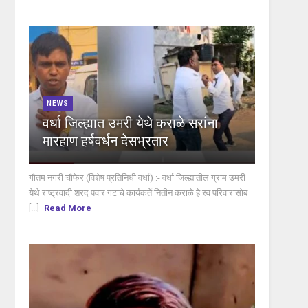
NEWS
वर्धा जिल्ह्यात उमरी येथे कराळे सरांना
मारहाण हर्षवर्धन देसभ्रतार
गौतम नगरी चौफेर (विशेष प्रतिनिधी वर्धा) :- वर्धा जिल्ह्यातील ग्राम उमरी
येथे राष्ट्रवादी शरद पवार गटाचे कार्यकर्ते नितीन कराळे हे स्व परिवारासोब
[...]
Read More