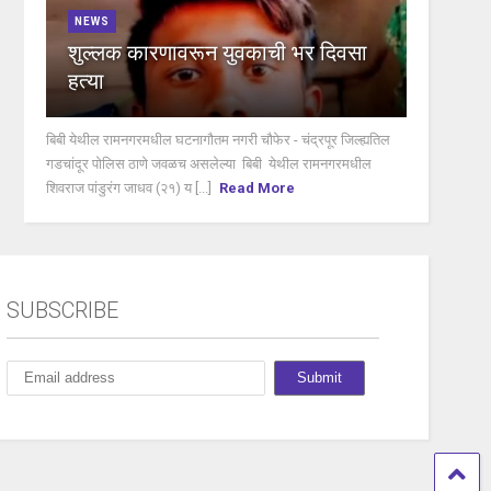
NEWS
शुल्लक कारणावरून युवकाची भर दिवसा
हत्या
बिबी येथील रामनगरमधील घटनागौतम नगरी चौफेर - चंद्रपूर जिल्ह्यतिल
गडचांदूर पोलिस ठाणे जवळच असलेल्या बिबी येथील रामनगरमधील
शिवराज पांडुरंग जाधव (२१) य [...]
Read More
SUBSCRIBE