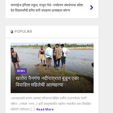
सनराईज इंग्लिश स्कूल, राजुरा येथे -पर्यावरण संवर्धनाचा संदेश
देत विद्यार्थ्यांची हरित वारी उपक्रम उत्साहात संपन्न.
POPULAR
NEWS
खातेरा पैनगंगा नदीपात्रात बुडून एका
विवाहित महिलेची आत्महत्या
•आत्महत्यांचे कारण अस्पष्ट,परिसरात विविध चर्चेंना उधाणगौतम नगरी
चौफेर //संघर्ष भगत // झरी तालुक्यातील खातेरा गावातील एका विवाहित
महिलेने नदीपात्रा [...]
Read More