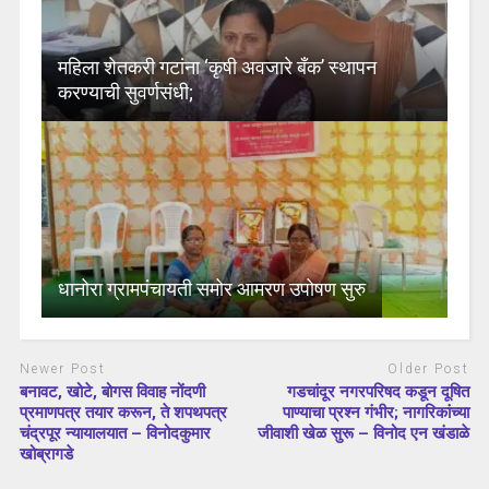
महिला शेतकरी गटांना ‘कृषी अवजारे बँक’ स्थापन
करण्याची सुवर्णसंधी;
धानोरा ग्रामपंचायती समोर आमरण उपोषण सुरु
Newer Post
Older Post
बनावट, खोटे, बोगस विवाह नोंदणी
गडचांदूर नगरपरिषद कडून दूषित
प्रमाणपत्र तयार करून, ते शपथपत्र
पाण्याचा प्रश्‍न गंभीर; नागरिकांच्या
चंद्रपूर न्यायालयात – विनोदकुमार
जीवाशी खेळ सुरू – विनोद एन खंडाळे
खोब्रागडे