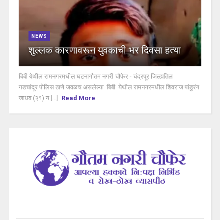
NEWS
शुल्लक कारणावरून युवकाची भर दिवसा हत्या
बिबी येथील रामनगरमधील घटनागौतम नगरी चौफेर - चंद्रपूर जिल्ह्यतिल
गडचांदूर पोलिस ठाणे जवळच असलेल्या बिबी येथील रामनगरमधील शिवराज पांडुरंग
जाधव (२१) य [...]
Read More