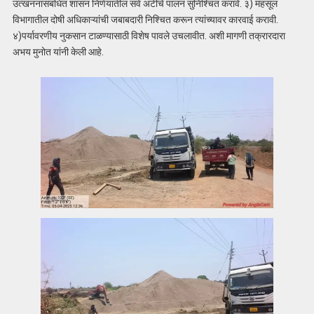
उत्खननासंबंधित शासन निर्णयातील सर्व अटींचे पालन सुनिश्चित करावे. ३) महसूल
विभागातील दोषी अधिकाऱ्यांची जबाबदारी निश्चित करून त्यांच्यावर कारवाई करावी.
४)पर्यावरणीय नुकसान टाळण्यासाठी विशेष पावले उचलावीत. अशी मागणी तक्रारदारा
अभय मुनोत यांनी केली आहे.