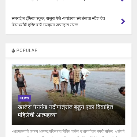
सनराईज इंग्लिश स्कूल, राजुरा येथे -पर्यावरण संवर्धनाचा संदेश देत
विद्यार्थ्यांची हरित वारी उपक्रम उत्साहात संपन्न.
POPULAR
NEWS
खातेरा पैनगंगा नदीपात्रात बुडून एका विवाहित
महिलेची आत्महत्या
•आत्महत्यांचे कारण अस्पष्ट,परिसरात विविध चर्चेंना उधाणगौतम नगरी चौफेर //संघर्ष