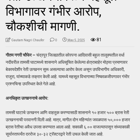
विभागावर गंभीर आरोप,
चौकशीची मागणी.
81
Gautam Nagri Chaufer
0
May 5, 2025
गौतम नगरी चौफेर –
चंद्रपूर जिल्ह्यातील कोरपना आदिवासी बहुल तालूक्यतील वर्धा
नदीवरील तामसी घाटामध्ये शासनाने अधिसूचित केलेल्या क्षेत्राबाहेर मोठ्या प्रमाणावर
बेकायदेशीर रेती उत्खनन सुरू असल्याचा आरोप केला असून उपविभागीय अधिकारी,
राजुरा, यांच्याकडे तक्रार केली आहे. यामध्ये महसूल विभागाच्या निष्काळजीपणावर गंभीर
प्रश्नचिन्ह उपस्थित केले गेले आहे.
अनधिकृत उत्खननाचे आरोप:
तामसी घाटाचे उत्खनन आणि वाहतूक करण्यासाठी शासनाने १० हजार ५०० ब्रास रेती
उत्खननाची परवानगी दिली आहे. मात्र, मागील दोन महिन्यांत जवळपास ५०,००० हजार
ब्रास रेतीचा अवैध उपसा करण्यात आला आहे. सकाळी ६.०० वाजल्यापासून संध्याकाळी
सूर्यास्तापर्यंत दररोज ३०-३२ ट्रॅक्टरद्वारे रेती उचल केली जात आहे.