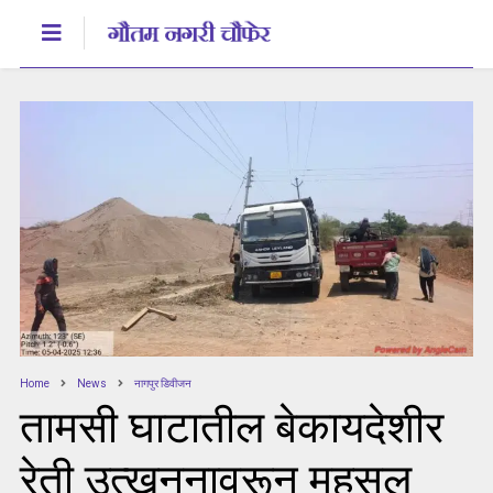
Home
News
नागपुर डिवीजन
तामसी घाटातील बेकायदेशीर
रेती उत्खननावरून महसूल