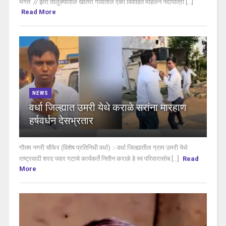
भगत // झरी तालुक्यातील खातेरा गावातील एका विवाहित महिलेने नदीपात्रा [...]
Read More
NEWS
वर्धा जिल्ह्यात उमरी येथे कराळे सरांना मारहाण
हर्षवर्धन देसभ्रतार
गौतम नगरी चौफेर (विशेष प्रतिनिधी वर्धा) :- वर्धा जिल्ह्यातील ग्राम उमरी येथे
राष्ट्रवादी शरद पवार गटाचे कार्यकर्ते नितीन कराळे हे स्व परिवारासोब [...]
Read
More