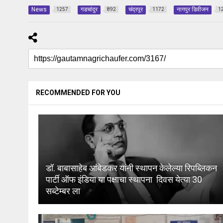
News
गडचांदुर
चंद्रपूर
नागपुर डिवीजन
1257
892
1172
1
RECOMMENDED FOR YOU
डॉ. बाबासाहेब आंबेडकर यांनी स्थापन केलेल्या रिपब्लिकन
पार्टी ऑफ इंडिया या पक्षाचा स्थापना दिवस येत्या 30
सब्टेम्बर ला