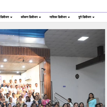
 डिवीजन
कोंकण डिवीजन
नासिक डिवीजन
पुणे डिवीजन