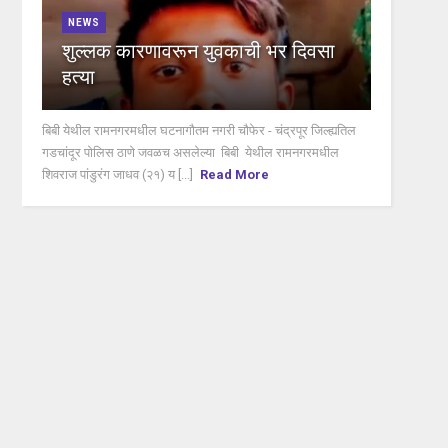
NEWS
शुल्लक कारणावरून युवकाची भर दिवसा
हत्या
बिबी येथील रामनगरमधील घटनागौतम नगरी चौफेर - चंद्रपूर जिल्ह्यतिल
गडचांदूर पोलिस ठाणे जवळच असलेल्या बिबी येथील रामनगरमधील
शिवराज पांडुरंग जाधव (२१) य [...]
Read More