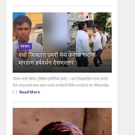
NEWS
वर्धा जिल्ह्यात उमरी येथे कराळे सरांना
मारहाण हर्षवर्धन देसभ्रतार
गौतम नगरी चौफेर (विशेष प्रतिनिधी वर्धा) :- वर्धा जिल्ह्यातील ग्राम उमरी
येथे राष्ट्रवादी शरद पवार गटाचे कार्यकर्ते नितीन कराळे हे स्व परिवारासोब
[...]
Read More