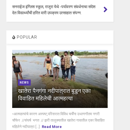
सनराईज इंग्लिश स्कूल, राजुरा येथे -पर्यावरण संवर्धनाचा संदेश
देत विद्यार्थ्यांची हरित वारी उपक्रम उत्साहात संपन्न.
POPULAR
NEWS
खातेरा पैनगंगा नदीपात्रात बुडून एका
विवाहित महिलेची आत्महत्या
•आत्महत्यांचे कारण अस्पष्ट,परिसरात विविध चर्चेंना उधाणगौतम नगरी
चौफेर //संघर्ष भगत // झरी तालुक्यातील खातेरा गावातील एका विवाहित
महिलेने नदीपात्रा [...]
Read More