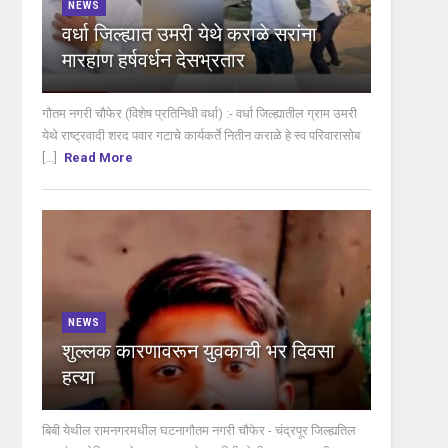
NEWS
वर्धा जिल्ह्यात उमरी येथे कराळे सरांना
मारहाण हर्षवर्धन देसभ्रतार
गौतम नगरी चौफेर (विशेष प्रतिनिधी वर्धा) :- वर्धा जिल्ह्यातील ग्राम उमरी
येथे राष्ट्रवादी शरद पवार गटाचे कार्यकर्ते नितीन कराळे हे स्व परिवारासोब
[...]
Read More
NEWS
शुल्लक कारणावरून युवकाची भर दिवसा
हत्या
बिबी येथील रामनगरमधील घटनागौतम नगरी चौफेर - चंद्रपूर जिल्ह्यतिल