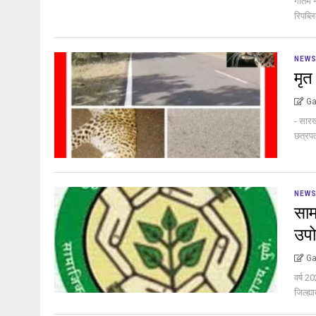
गौतम न
रिपब्ल
NEW
मृत
Ga
- सारख
छत्रपत
NEW
साम
उपो
Ga
वर्ष 2
जिल्ह्