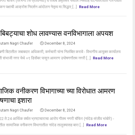
गरी चौफेर (परभणी जि प्रतिनिधी) व पंजाब अमृतसर येथील निषेधार्ह घटनेविरोधात गोरेगावात
िकन पक्षाची आक्रोश निदर्शन आंदोलन नेतृत्व मा.सिद्धार् [...]
Read More
S
 बिबट्याचा शोध लावण्यास वनविभागाला अपयश
utam Nagri Chaufer
December 8, 2024
णी बिटातील जबाबदार अधिकारी, कर्मचारी यांना निलंबित करावे - विभागीय आयुक्त कार्यालय
ी संभाजी नगर येथे ०९ डिसेंबर पासून आमरण उपोषणगौतम नगरी [...]
Read More
S
ाजिक वनीकरण विभागाच्या च्या विरोधात आमरण
षणाचा इशारा
utam Nagri Chaufer
December 8, 2024
022 ते 24 आर्थिक वर्षात भ्रष्टाचाराचा आरोप गौतम नगरी चौफेर (नांदेड-संजीव भांबोरे) -
यातील सामाजिक वनीकरण विभागातील नांदेड तालुक्यासह बारा [...]
Read More