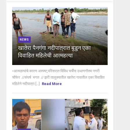
NEWS
खातेरा पैनगंगा नदीपात्रात बुडून एका
विवाहित महिलेची आत्महत्या
•आत्महत्यांचे कारण अस्पष्ट,परिसरात विविध चर्चेंना उधाणगौतम नगरी
चौफेर //संघर्ष भगत // झरी तालुक्यातील खातेरा गावातील एका विवाहित
महिलेने नदीपात्रा [...]
Read More