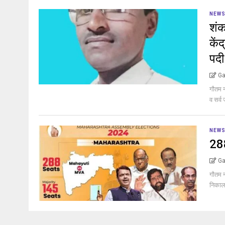
NEW
शंक
कें
पदी
Ga
गौतम न
व सर्व
NEW
288
Ga
गौतम न
निकाल: