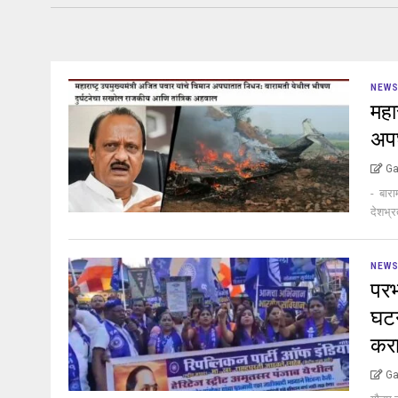
NEW
महा
अप
Ga
- बारा
देशभ्र
NEW
परभ
घटन
करा
Ga