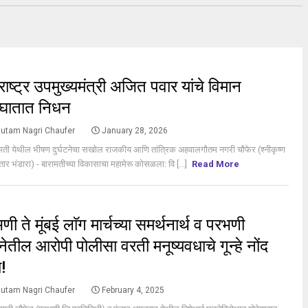
S
राष्ट्र उपमुख्यमंत्री अजित पवार यांचे विमान
घातात निधन
utam Nagri Chaufer
January 28, 2026
मती येथील भीषण दुर्घटनेचा सखोल राजकीय आणि तांत्रिक अहवालगौतम नगरी चौफेर (श्नीकृष्ण
तार भंडारा) - बारामतीच्या विकासाचा महामेरू कोसळला: वि [...]
Read More
S
णी ते मूंबई लाॅग मार्चच्या समर्थनार्थ व परभणी
ेतील आरोपी पोलीसा वरती मनूष्यवधाचे गून्हे नोंद
!
utam Nagri Chaufer
February 4, 2025