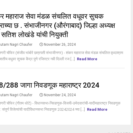
S
र महाराज सेवा मंडळ संचलित वधूवर सुचक
द्राच्या छ . संभाजीनगर (औरंगाबाद) जिल्हा अध्यक्ष
 सतिश लोखंडे यांची नियुक्ती
utam Nagri Chaufer
November 26, 2024
गरी चौफेर (संजीव भांबोरे छत्रपती संभाजीनगर) - शंकर महाराज सेवा मंडळ संचलित वृध्दाश्रम
 जातीय वधुवर सुचक केंद्र पुणे रजिस्टर नवी दिल्ली रज [...]
Read More
S
/288 जागा निवडणूक महाराष्ट्र 2024
utam Nagri Chaufer
November 24, 2024
गरी चौफेर (गौतम धोटे) - विधानसभा-निवडणूक-विजयी-उमेदवारांची-यादीमहाराष्ट्र निवडणूक
 संपूर्ण विजेत्यांची यादीविधानसभा निवडणूक 20242024 च्या [...]
Read More