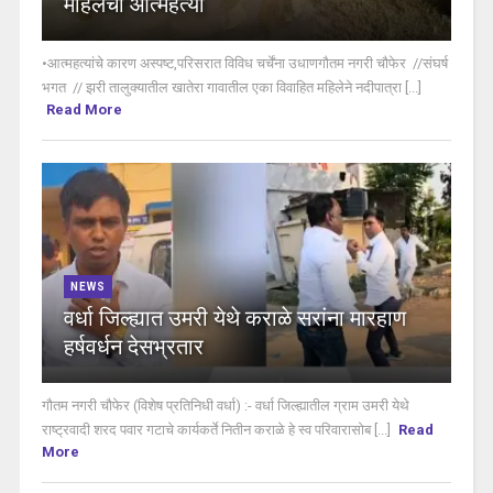
महिलेची आत्महत्या
•आत्महत्यांचे कारण अस्पष्ट,परिसरात विविध चर्चेंना उधाणगौतम नगरी चौफेर //संघर्ष
भगत // झरी तालुक्यातील खातेरा गावातील एका विवाहित महिलेने नदीपात्रा [...]
Read More
NEWS
वर्धा जिल्ह्यात उमरी येथे कराळे सरांना मारहाण
हर्षवर्धन देसभ्रतार
गौतम नगरी चौफेर (विशेष प्रतिनिधी वर्धा) :- वर्धा जिल्ह्यातील ग्राम उमरी येथे
राष्ट्रवादी शरद पवार गटाचे कार्यकर्ते नितीन कराळे हे स्व परिवारासोब [...]
Read
More