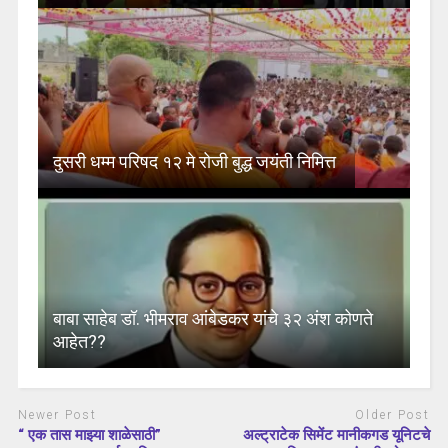
दुसरी धम्म परिषद १२ मे रोजी बुद्ध जयंती निमित्त
बाबा साहेब डॉ. भीमराव आंबेडकर यांचे ३२ अंश कोणते
आहेत??
Newer Post
Older Post
“ एक तास माझ्या शाळेसाठी”
अल्ट्राटेक सिमेंट मानीकगड यूनिटचे