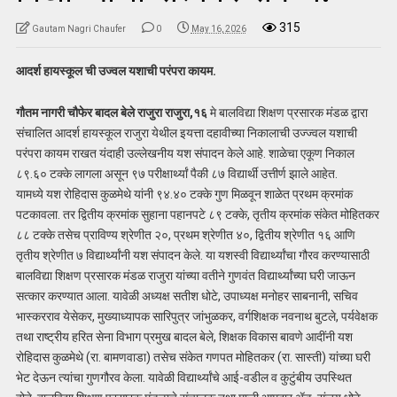
315
Gautam Nagri Chaufer
0
May 16, 2026
आदर्श हायस्कूल ची उज्वल यशाची परंपरा कायम.
गौतम नागरी चौफेर बादल बेले राजुरा राजुरा,१६
मे बालविद्या शिक्षण प्रसारक मंडळ द्वारा
संचालित आदर्श हायस्कूल राजुरा येथील इयत्ता दहावीच्या निकालाची उज्ज्वल यशाची
परंपरा कायम राखत यंदाही उल्लेखनीय यश संपादन केले आहे. शाळेचा एकूण निकाल
८९.६० टक्के लागला असून ९७ परीक्षार्थ्यां पैकी ८७ विद्यार्थी उत्तीर्ण झाले आहेत.
यामध्ये यश रोहिदास कुळमेथे यांनी ९४.४० टक्के गुण मिळवून शाळेत प्रथम क्रमांक
पटकावला. तर द्वितीय क्रमांक सुहाना पहानपटे ८९ टक्के, तृतीय क्रमांक संकेत मोहितकर
८८ टक्के तसेच प्राविण्य श्रेणीत २०, प्रथम श्रेणीत ४०, द्वितीय श्रेणीत १६ आणि
तृतीय श्रेणीत ७ विद्यार्थ्यांनी यश संपादन केले. या यशस्वी विद्यार्थ्यांचा गौरव करण्यासाठी
बालविद्या शिक्षण प्रसारक मंडळ राजुरा यांच्या वतीने गुणवंत विद्यार्थ्यांच्या घरी जाऊन
सत्कार करण्यात आला. यावेळी अध्यक्ष सतीश धोटे, उपाध्यक्ष मनोहर साबनानी, सचिव
भास्करराव येसेकर, मुख्याध्यापक सारिपुत्र जांभुळकर, वर्गशिक्षक नवनाथ बुटले, पर्यवेक्षक
तथा राष्ट्रीय हरित सेना विभाग प्रमुख बादल बेले, शिक्षक विकास बावणे आदींनी यश
रोहिदास कुळमेथे (रा. बामणवाडा) तसेच संकेत गणपत मोहितकर (रा. सास्ती) यांच्या घरी
भेट देऊन त्यांचा गुणगौरव केला. यावेळी विद्यार्थ्यांचे आई-वडील व कुटुंबीय उपस्थित