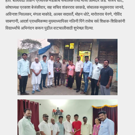
होते. बालविद्या शिक्षण प्रसारक मंडळाचे संचालक तथा माजी आमदार ॲड. संजय धोटे,
कोषाध्यक्ष प्रकाश बेजंकीवार, सह सचिव शंकरराव काकडे, संचालक मधुकरराव जानवे,
अविनाश निवलकर, मंगला माकोडे, अल्का सदावर्ते, मोहन धोटे, मारोतराव येरणे, गोविंद
साबणानी, आदर्श प्राथमिकच्या मुख्याध्यापिका नलिनी पिंगे तसेच सर्व शिक्षक-शिक्षिकांनी
विद्यार्थ्यांचे अभिनंदन करून पुढील वाटचालीसाठी शुभेच्छा दिल्या.