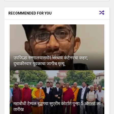
RECOMMENDED FOR YOU
उपजिल्हा रुग्णालयासमोर भरधाव कंटेनरचा कहर;
दुचाकीस्वार युवकाचा जागीच मृत्यू
महाबोधी टेम्पल बुद्धगया सुप्रीम कोर्टात पुन्हा 5 ऑगस्ट ला
तारीख