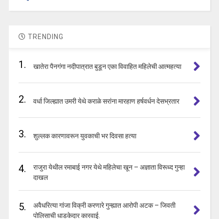
TRENDING
1.
खातेरा पैनगंगा नदीपात्रात बुडून एका विवाहित महिलेची आत्महत्या
2.
वर्धा जिल्ह्यात उमरी येथे कराळे सरांना मारहाण हर्षवर्धन देसभ्रतार
3.
शुल्लक कारणावरून युवकाची भर दिवसा हत्या
4.
राजुरा येथील रमाबाई नगर येथे महिलेचा खून – अज्ञाता विरूध्द गुन्हा
दाखल
5.
अवैधरित्या गांजा विक्री करणारे गुन्ह्यात आरोपी अटक – जिवती
पोलिसाची धाडकेदार कारवाई.