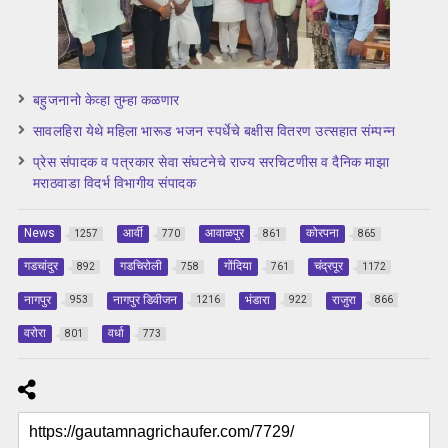
बहुजनानो केव्हा तुम्हा कळणार
सावलहिरा येथे महिला भारूड भजन स्पर्धेचे बक्षीस वितरण उत्सहात संम्पन्न
प्रेस संपादक व पत्रकार सेवा संघटनेचे राज्य सरचिटणीस व दैनिक माझा
मराठवाडा विदर्भ विभागीय संपादक
News
आर्वी
आवाळपुर
कोरपना
1257
770
861
865
गडचांदुर
गडचिरोली
गोंदिया
चंद्रपूर
892
758
761
1172
नागपुर
नागपुर डिवीजन
भंडारा
राजुरा
953
1216
922
866
वरोरा
वर्धा
801
773