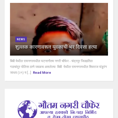
NEWS
शुल्लक कारणावरून युवकाची भर दिवसा हत्या
बिबी येथील रामनगरमधील घटनागौतम नगरी चौफेर - चंद्रपूर जिल्ह्यतिल
गडचांदूर पोलिस ठाणे जवळच असलेल्या बिबी येथील रामनगरमधील शिवराज पांडुरंग
जाधव (२१) य [...]
Read More