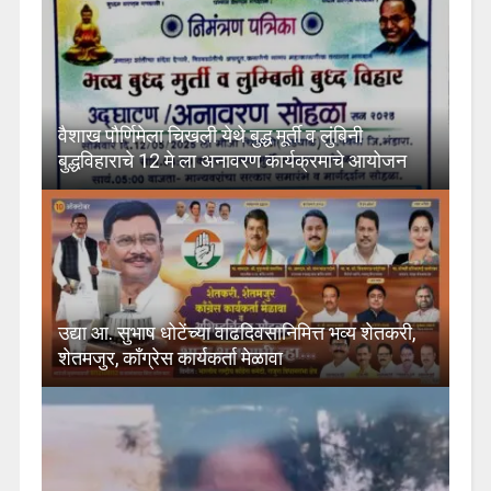
वैशाख पौर्णिमेला चिखली येथे बुद्ध मूर्ती व लुंबिनी
बुद्धविहाराचे 12 मे ला अनावरण कार्यक्रमाचे आयोजन
उद्या आ. सुभाष धोटेंच्या वाढदिवसानिमित्त भव्य शेतकरी,
शेतमजुर, काँग्रेस कार्यकर्ता मेळावा