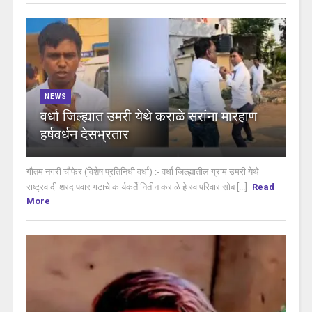
NEWS
वर्धा जिल्ह्यात उमरी येथे कराळे सरांना मारहाण
हर्षवर्धन देसभ्रतार
गौतम नगरी चौफेर (विशेष प्रतिनिधी वर्धा) :- वर्धा जिल्ह्यातील ग्राम उमरी येथे
राष्ट्रवादी शरद पवार गटाचे कार्यकर्ते नितीन कराळे हे स्व परिवारासोब [...]
Read
More