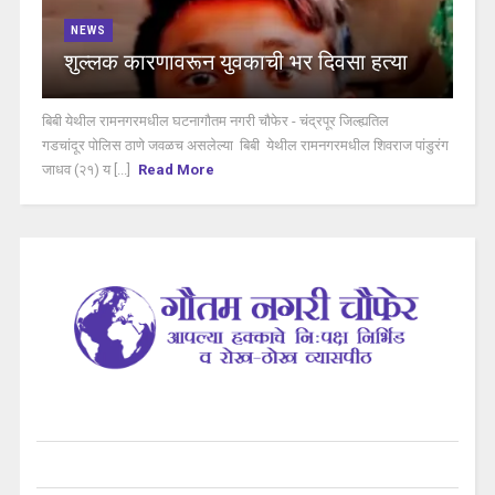
NEWS
शुल्लक कारणावरून युवकाची भर दिवसा हत्या
बिबी येथील रामनगरमधील घटनागौतम नगरी चौफेर - चंद्रपूर जिल्ह्यतिल
गडचांदूर पोलिस ठाणे जवळच असलेल्या बिबी येथील रामनगरमधील शिवराज पांडुरंग
जाधव (२१) य [...]
Read More