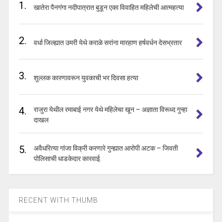
1.
खातेरा पैनगंगा नदीपात्रात बुडून एका विवाहित महिलेची आत्महत्या
2.
वर्धा जिल्ह्यात उमरी येथे कराळे सरांना मारहाण हर्षवर्धन देसभ्रतार
3.
शुल्लक कारणावरून युवकाची भर दिवसा हत्या
4.
राजुरा येथील रमाबाई नगर येथे महिलेचा खून – अज्ञाता विरूध्द गुन्हा
दाखल
5.
अवैधरित्या गांजा विक्री करणारे गुन्ह्यात आरोपी अटक – जिवती
पोलिसाची धाडकेदार कारवाई.
RECENT WITH THUMB