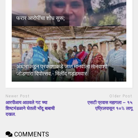
फरार आरोपींचा शोध सुरू;
अंधाराकडून प्रकाशाकडे जात मानवाला मानवाशी
जोडणारा दिपोत्सव.- मिलींद गड्डमवार
Newer Post
Older Post
आरपीआय आठवले गट च्या
एसटी प्रवास महागला – १५
शिष्टमंडळाने घेतली भोंदू बाबाची
एप्रिलपासून १०% लागू
दखल.
COMMENTS