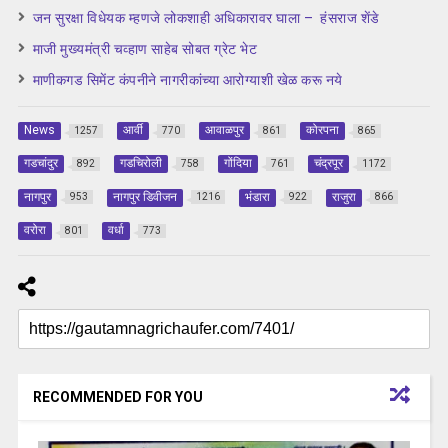
जन सुरक्षा विधेयक म्हणजे लोकशाही अधिकारावर घाला – हंसराज शेंडे
माजी मुख्यमंत्री चव्हाण साहेब सोबत ग्रेट भेट
माणीकगड सिमेंट कंपनीने नागरीकांच्या आरोग्याशी खेळ करू नये
News
आर्वी
आवाळपुर
कोरपना
1257
770
861
865
गडचांदुर
गडचिरोली
गोंदिया
चंद्रपूर
892
758
761
1172
नागपुर
नागपुर डिवीजन
भंडारा
राजुरा
953
1216
922
866
वरोरा
वर्धा
801
773
RECOMMENDED FOR YOU