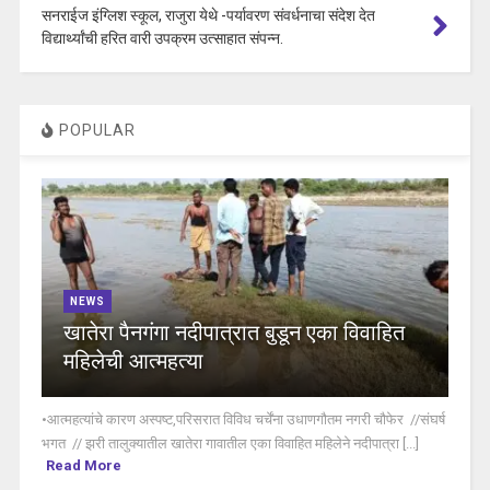
सनराईज इंग्लिश स्कूल, राजुरा येथे -पर्यावरण संवर्धनाचा संदेश देत
विद्यार्थ्यांची हरित वारी उपक्रम उत्साहात संपन्न.
POPULAR
NEWS
खातेरा पैनगंगा नदीपात्रात बुडून एका विवाहित
महिलेची आत्महत्या
•आत्महत्यांचे कारण अस्पष्ट,परिसरात विविध चर्चेंना उधाणगौतम नगरी चौफेर //संघर्ष
भगत // झरी तालुक्यातील खातेरा गावातील एका विवाहित महिलेने नदीपात्रा [...]
Read More