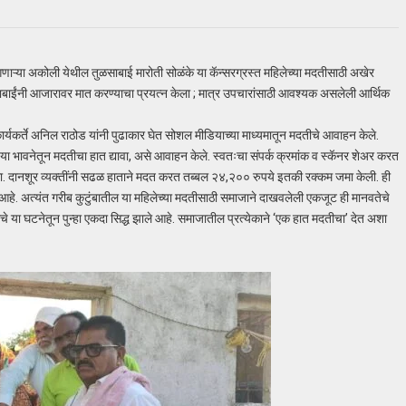
ाऱ्या अकोली येथील तुळसाबाई मारोती सोळंके या कॅन्सरग्रस्त महिलेच्या मदतीसाठी अखेर
ाईंनी आजारावर मात करण्याचा प्रयत्न केला ; मात्र उपचारांसाठी आवश्यक असलेली आर्थिक
ार्यकर्ते अनिल राठोड यांनी पुढाकार घेत सोशल मीडियाच्या माध्यमातून मदतीचे आवाहन केले.
” या भावनेतून मदतीचा हात द्यावा, असे आवाहन केले. स्वतःचा संपर्क क्रमांक व स्कॅनर शेअर करत
ळाला. दानशूर व्यक्तींनी सढळ हाताने मदत करत तब्बल २४,२०० रुपये इतकी रक्कम जमा केली. ही
आहे. अत्यंत गरीब कुटुंबातील या महिलेच्या मदतीसाठी समाजाने दाखवलेली एकजूट ही मानवतेचे
 घटनेतून पुन्हा एकदा सिद्ध झाले आहे. समाजातील प्रत्येकाने ‘एक हात मदतीचा’ देत अशा