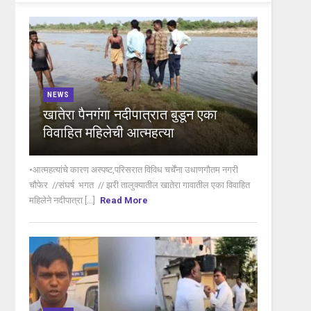
NEWS
खातेरा पैनगंगा नदीपात्रात बुडून एका
विवाहित महिलेची आत्महत्या
•आत्महत्यांचे कारण अस्पष्ट,परिसरात विविध चर्चेंना उधाणगौतम नगरी
चौफेर //संघर्ष भगत // झरी तालुक्यातील खातेरा गावातील एका विवाहित
महिलेने नदीपात्रा [...]
Read More