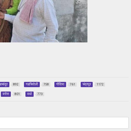
डचांदुर
गडचिरोली
गोंदिया
चंद्रपूर
892
758
761
1172
वरोरा
वर्धा
801
773