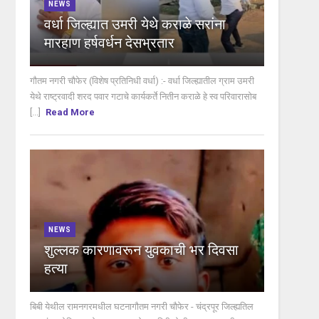
NEWS
वर्धा जिल्ह्यात उमरी येथे कराळे सरांना
मारहाण हर्षवर्धन देसभ्रतार
गौतम नगरी चौफेर (विशेष प्रतिनिधी वर्धा) :- वर्धा जिल्ह्यातील ग्राम उमरी
येथे राष्ट्रवादी शरद पवार गटाचे कार्यकर्ते नितीन कराळे हे स्व परिवारासोब
[...]
Read More
NEWS
शुल्लक कारणावरून युवकाची भर दिवसा
हत्या
बिबी येथील रामनगरमधील घटनागौतम नगरी चौफेर - चंद्रपूर जिल्ह्यतिल