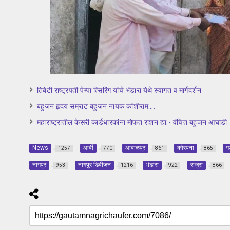
तिबेटी राष्ट्रपती पेम्पा त्सिरिंग यांचे भंडारा येथे स्वागत व मार्गदर्शन
बहुजन हृदय सम्राट बहुजन नायक कांशीराम….
महाराष्ट्रातील केसरी कार्डधारकांना मोफत राशन द्या:- वंचित बहुजन आघाडी
News
आर्वी
आवाळपुर
कोरपना
ग
1257
770
861
865
नागपुर
नागपुर डिवीजन
भंडारा
राजुरा
953
1216
922
866