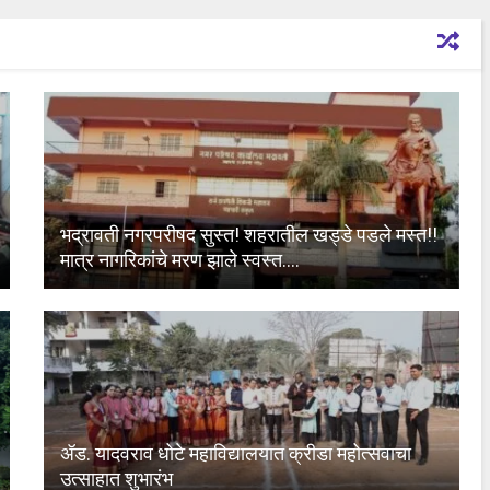
भद्रावती नगरपरीषद सुस्त! शहरातील खड्डे पडले मस्त!!
मात्र नागरिकांचे मरण झाले स्वस्त….
ॲड. यादवराव धोटे महाविद्यालयात क्रीडा महोत्सवाचा
उत्साहात शुभारंभ