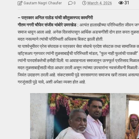
31
Gautam Nagri Chaufer
0
March 4, 2026
– पत्रकार अनिल राठोड यांची कौतुकास्पद कामगिरी
गौतम नगरी चौफेर संजीव भांबोरे उमरखेड :
अत्यंत हालाखीच्या परिस्थितीत जीवन जगण
समाज धावून आला आहे. अनेक दिवसांपासून आर्थिक अडचणींशी दोन हात करत तुळसाब
मदत नसल्याने त्यांची परिस्थिती अधिकच बिकट झाली होती.
या पार्श्वभूमीवर प्रेस संपादक व पत्रकार सेवा संघाचे प्रदेश संघटक तथा सामाजिक क
व्हॉट्सअप ग्रुपवर त्यांनी तुळसाबाईंची परिस्थिती मांडत, “फुल नाही फुलांची पाकळी
त्यांनी पारदर्शकतेची हमीही दिली. या आवाहनाला समाजातून उत्स्फूर्त प्रतिसाद मि
मदत तुळसाबाईंसाठी मोठा आधार ठरली असून त्यांच्या उपचारांना नवसंजीवनी मिळाली 
जिवंत उदाहरण ठरली आहे. संकटसमयी पुढे सरसावणारा समाजच खरी ताकद असल्याचे या
गरजूंसाठी पुढे यावे, अशी अपेक्षा व्यक्त होत आहे.