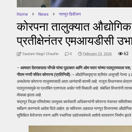
Home
News
नागपुर डिवीजन
कोरपना तालुक्यात औद्योगिक क्र
प्रतीक्षेनंतर एमआयडीसी उभा
62
Gautam Nagri Chaufer
0
February 23, 2026
–
आमदार देवरावदादा भोंगळे यांचा पुढाकार आणि ओम पवार यांच्या पाठपुराव्याला यश; स
गौतम नगरी चौफेर कोरपना (प्रतिनिधी) :-
औद्योगिकदृष्ट्या श्रीमंत असूनही गेल्या 
असलेल्या कोरपना तालुक्यासाठी आता आनंदाची बातमी आहे. राजुरा विधानसभा क्षेत्राचे
पाठपुराव्यामुळे या प्रलंबित प्रश्नाला अखेर गती मिळाली आहे. संबंधित विभागांनी तात्
मोकळा झाला आहे.
चंद्रपूर जिल्हा परिषदेच्या उपमुख्य कार्यकारी अधिकाऱ्यांनी कोरपना पंचायत समि
सर्वेक्षण करण्याचे आदेश दिले आहेत. हा सविस्तर अहवाल नागपूर विभागाच्या औद्योगि
सुशिक्षित बेरोजगार तरुण आणि स्थानिक उद्योजकांमध्ये आशेचे वातावरण निर्माण झाले