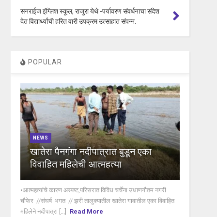
सनराईज इंग्लिश स्कूल, राजुरा येथे -पर्यावरण संवर्धनाचा संदेश
देत विद्यार्थ्यांची हरित वारी उपक्रम उत्साहात संपन्न.
POPULAR
NEWS
खातेरा पैनगंगा नदीपात्रात बुडून एका
विवाहित महिलेची आत्महत्या
•आत्महत्यांचे कारण अस्पष्ट,परिसरात विविध चर्चेंना उधाणगौतम नगरी
चौफेर //संघर्ष भगत // झरी तालुक्यातील खातेरा गावातील एका विवाहित
महिलेने नदीपात्रा [...]
Read More