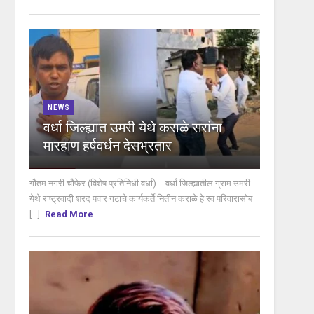
NEWS
वर्धा जिल्ह्यात उमरी येथे कराळे सरांना
मारहाण हर्षवर्धन देसभ्रतार
गौतम नगरी चौफेर (विशेष प्रतिनिधी वर्धा) :- वर्धा जिल्ह्यातील ग्राम उमरी
येथे राष्ट्रवादी शरद पवार गटाचे कार्यकर्ते नितीन कराळे हे स्व परिवारासोब
[...]
Read More