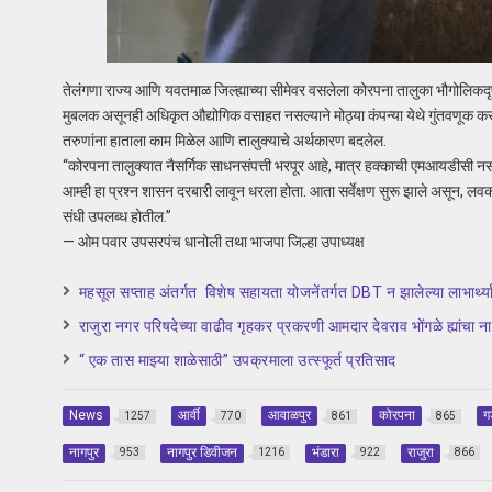
तेलंगणा राज्य आणि यवतमाळ जिल्ह्याच्या सीमेवर वसलेला कोरपना तालुका भौगोलिकदृष
मुबलक असूनही अधिकृत औद्योगिक वसाहत नसल्याने मोठ्या कंपन्या येथे गुंतवणूक कर
तरुणांना हाताला काम मिळेल आणि तालुक्याचे अर्थकारण बदलेल.
“कोरपना तालुक्यात नैसर्गिक साधनसंपत्ती भरपूर आहे, मात्र हक्काची एमआयडीसी नसल्
आम्ही हा प्रश्न शासन दरबारी लावून धरला होता. आता सर्वेक्षण सुरू झाले असून, 
संधी उपलब्ध होतील.”
— ओम पवार उपसरपंच धानोली तथा भाजपा जिल्हा उपाध्यक्ष
महसूल सप्ताह अंतर्गत विशेष सहायता योजनेंतर्गत DBT न झालेल्या लाभार्
राजुरा नगर परिषदेच्या वाढीव गृहकर प्रकरणी आमदार देवराव भोंगळे ह्यांचा न
“ एक तास माझ्या शाळेसाठी” उपक्रमाला उत्स्फूर्त प्रतिसाद
News
आर्वी
आवाळपुर
कोरपना
ग
1257
770
861
865
नागपुर
नागपुर डिवीजन
भंडारा
राजुरा
953
1216
922
866