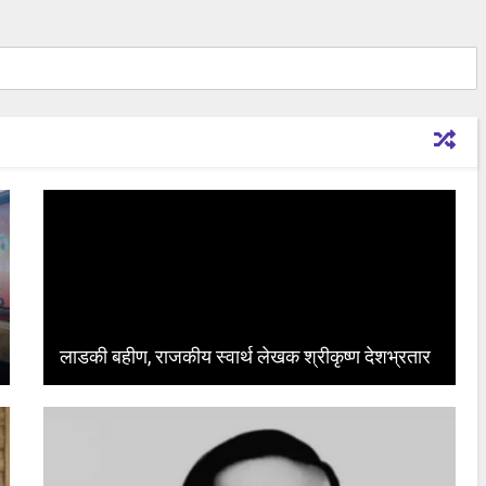
लाडकी बहीण, राजकीय स्वार्थ लेखक श्रीकृष्ण देशभ्रतार