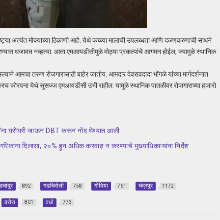
्ट्या अत्यंत मोक्याच्या ठिकाणी आहे. येथे कच्च्या मालाची उपलब्धता आणि दळणवळणाची साधने
ण्यास धजावत नव्हत्या. आता एमआयडीसीमुळे मोठ्या प्रकल्पांचे आगमन होईल, ज्यामुळे स्थानिक
याने आमचा तरुण रोजगारासाठी बाहेर जातोय. आमदार देवरावदादा भोंगळे यांच्या मार्गदर्शनात
लवकरच कोरपना येथे सुसज्ज एमआयडीसी उभी राहील. यामुळे स्थानिक पातळीवर रोजगाराच्या हजारो
थ्यांना घरोघरी जाऊन DBT करून नोंद घेण्यात आली
ागरिकांना दिलासा, २०% हुन अधिक करवाढ़ न करण्याचे मुख्याधिकाऱ्यांना निर्देश
डचांदुर
गडचिरोली
गोंदिया
चंद्रपूर
892
758
761
1172
वरोरा
वर्धा
801
773