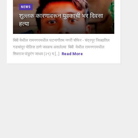
NEWS
शुल्लक कारणावरून युवकाची भर दिवसा
हत्या
बिबी येथील रामनगरमधील घटनागौतम नगरी चौफेर - चंद्रपूर जिल्ह्यतिल
गडचांदूर पोलिस ठाणे जवळच असलेल्या बिबी येथील रामनगरमधील
शिवराज पांडुरंग जाधव (२१) य [...]
Read More