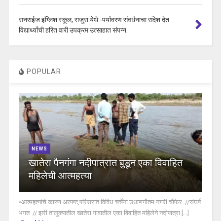
सनराईज इंग्लिश स्कूल, राजुरा येथे -पर्यावरण संवर्धनाचा संदेश देत
विद्यार्थ्यांची हरित वारी उपक्रम उत्साहात संपन्न.
POPULAR
NEWS
खातेरा पैनगंगा नदीपात्रात बुडून एका विवाहित
महिलेची आत्महत्या
•आत्महत्यांचे कारण अस्पष्ट,परिसरात विविध चर्चेंना उधाणगौतम नगरी चौफेर //संघर्ष
भगत // झरी तालुक्यातील खातेरा गावातील एका विवाहित महिलेने नदीपात्रा [...]