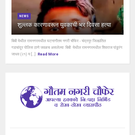
NEWS
शुल्लक कारणावरून युवकाची भर दिवसा हत्या
बिबी येथील रामनगरमधील घटनागौतम नगरी चौफेर - चंद्रपूर जिल्ह्यतिल
गडचांदूर पोलिस ठाणे जवळच असलेल्या बिबी येथील रामनगरमधील शिवराज पांडुरंग
जाधव (२१) य [...]
Read More