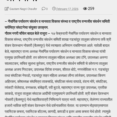
259
Gautam Nagri Chaufer
0
February 17, 2026
– नैसर्गिक पर्यावरण संवर्धन व मानवता विकास संस्था व राष्ट्रीय वन्यजीव संवर्धन समिती
सर्पमित्र संघटनेचा संयुक्त उपक्रम.
गौतम नगरी चौफेर बादल बेले राजुरा –
१७ फेब्रुवारी नैसर्गिक पर्यावरण संवर्धन व मानवता
विकास संस्था, राष्ट्रीय वन्यजीव संवर्धन समिती शाखा गडचांदूर तालुका कोरपना तर्फे श्री
शंकर देवस्थान नोकारी (बैलमपूर) येथे स्वच्छता अभियान राबविण्यात आले. यावेळी बादल
बेले, महाराष्ट्र राज्य अध्यक्ष नैसर्गिक पर्यावरण संवर्धन व मानवता विकास संस्था यांची
प्रमुख उपस्थिती होती. तर कोरपना तालुका महिला अध्यक्षा उषा टोंगे, उपाध्यक्षा अरुणा
सालवटकर, सचिव सुलभा कुरेकर, राष्ट्रीय वन्यजीव संवर्धन समिती चे कोरपना तालुका
अध्यक्ष अजय गिरटकर, उपाध्यक्ष दिपेश वनकर, शीतल धोटे, नगरसेविका न.प. गडचांदूर
तथा संघटिका नेफडो, गडचांदूर शहर महिला अध्यक्षा लीना लांजेकर, उपाध्यक्षा किरण
अहिरकर, कोषाध्यक्ष संघमित्रा ताकसांडे, संघटिका संध्या वाघाडे, वंदना मोरे, संघटिका,
व्यंकटी जेलेवाड, वनरक्षक, बांबेझरी, रवी बुटले, महाराष्ट्र राज्य युवा उपाध्यक्ष, प्रतीक
काकडे, राजुरा तालुका संघटक आदींची प्रामुख्याने उपस्थिती होती. श्री शंकर देवस्थान
नोकारी (बैलमपूर) येथे महाशिवरात्री निमित्याने यात्रा भरते. महाराष्ट्र, तेलंगणा राज्यातील
हजारो भाविक श्री शंकर देवस्थान येथे दर्शनाकरिता येतात. या दरम्यान मोठ्याप्रमाणात
प्लास्टिक कचरा, प्लास्टिक बॉटल्स, कागदी, कापडी व इतर असा कचरा येथे होतो. त्यामुळे