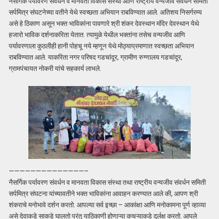
नैसर्गिक पर्यावरण संवर्धन व मानवता विकास संस्था आणि राष्ट्रीय वन्यजीव संवर्धन समिती
सर्पमित्र संघटनेच्या वतीने येथे स्वच्छता अभियान राबविण्यात आले. अतिशय निसर्गरम्य
असे हे ठिकाण असून भक्त भाविकांना पावणारे श्री शंकर देवस्थान मंदिर देवस्थान येथे
हजारो भाविक दर्शनाकरिता येतात. त्यामुळे येथील भक्तांना तसेच वन्यजीव आणि
पर्यावरणाला कुठलीही हानी पोहचू नये म्हणून येथे मोठ्याप्रमाणात स्वच्छता अभियान
राबविण्यात आले. याकरिता नगर परिषद गडचांदूर, ग्रामीण रुग्णालय गडचांदूर,
ग्रामपंचायत नोकरी यांचे सहकार्य लाभले.
——————————————–
नैसर्गिक पर्यावरण संवर्धन व मानवता विकास संस्था तथा राष्ट्रीय वन्यजीव संवर्धन समिती
सर्पमित्र संघटना यांच्यावतीने भक्त भाविकांना आवाहन करण्यात आले की, आपण श्री
शंकराचे मनोभावे दर्शन करतो. आपल्या सर्व इच्छा – आकांक्षा आणि मनोकामना पूर्ण व्हाव्या
असे देवाकडे साकडे घालतो परंतु याठिकाणी होणाऱ्या कचऱ्याकडे दुर्लक्ष करतो. आपले