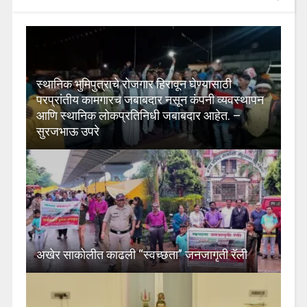
स्थानिक भुमिपुत्राचे रोजगार हिरावून घेण्यासाठी
परप्रांतीय कामगारच जबाबदार नसून कंपनी व्यवस्थापन
आणि स्थानिक लोकप्रतिनिधी जबाबदार आहेत. –
सुरजभाऊ उपरे
अखेर साकोलीत काढली “स्वच्छता” जनजागृती रॅली