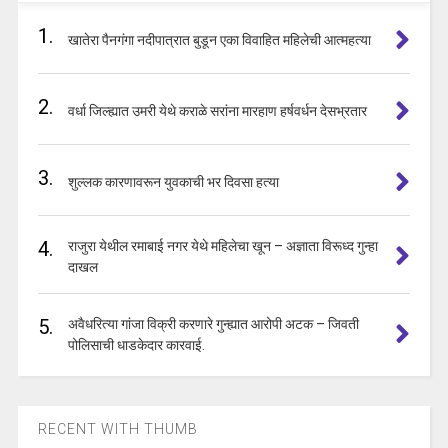
1.
खातेरा पैनगंगा नदीपात्रात बुडून एका विवाहित महिलेची आत्महत्या
2.
वर्धा जिल्ह्यात उमरी येथे कराळे सरांना मारहाण हर्षवर्धन देसभ्रतार
3.
शुल्लक कारणावरून युवकाची भर दिवसा हत्या
4.
राजुरा येथील रमाबाई नगर येथे महिलेचा खून – अज्ञाता विरूध्द गुन्हा
दाखल
5.
अवैधरित्या गांजा विक्री करणारे गुन्ह्यात आरोपी अटक – जिवती
पोलिसाची धाडकेदार कारवाई.
RECENT WITH THUMB