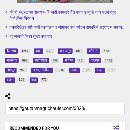
गोवरी सेंट्रलच्या सेकशन-7 साठी कामगार नेते बबन उरकुडे यांचे बल्लारपूर
वेकोलीला निवेदन
वनपरिक्षेत्र अधिकारी कार्यालय व जोगापुर वन पर्यटन सफारिचे उद्घाटन संपन्न.
बहुजनानो केव्हा तुम्हा कळणार
News
आर्वी
आवाळपुर
कोरपना
1257
770
861
865
गडचांदुर
गडचिरोली
गोंदिया
चंद्रपूर
892
758
761
1172
नागपुर
नागपुर डिवीजन
भंडारा
राजुरा
953
1216
922
866
वरोरा
वर्धा
801
773
RECOMMENDED FOR YOU