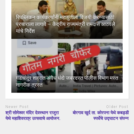
रिपब्लिकन कार्यकर्त्यांनी महायुतीला विजयी करण्यासाठी
प्रचाराला लागावे – केंद्रीय राज्यमंत्री रामदास आठवले
यांचे निर्देश
गडचांदूर शहरात अवैध धंद्ये जबरदस्त पोलीस विभाग मस्त
नागरीक त्रस्त
Newer Post
Older Post
श्री सोमेश्वर मंदिर देवस्थान राजुरा
बोरगाव खुर्द ता. कोरपना येथे कबड्डी
येथे महाशिवरात्र उत्सवाचे आयोजन.
स्पर्धेचे उद्घाटन संपन्न