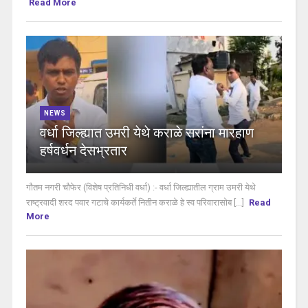
Read More
NEWS
वर्धा जिल्ह्यात उमरी येथे कराळे सरांना मारहाण
हर्षवर्धन देसभ्रतार
गौतम नगरी चौफेर (विशेष प्रतिनिधी वर्धा) :- वर्धा जिल्ह्यातील ग्राम उमरी येथे
राष्ट्रवादी शरद पवार गटाचे कार्यकर्ते नितीन कराळे हे स्व परिवारासोब [...]
Read
More