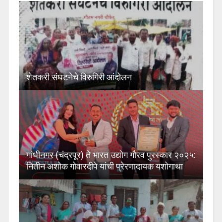
शेतकरी संघटनेचे विरुगिरी आंदोलन
गांधीनगर (चंद्रपूर) ते भारत उद्योग गौरव पुरस्कार २०२५:
नितीन अशोक गोवारदीपे यांची प्रेरणादायक यशोगाथा