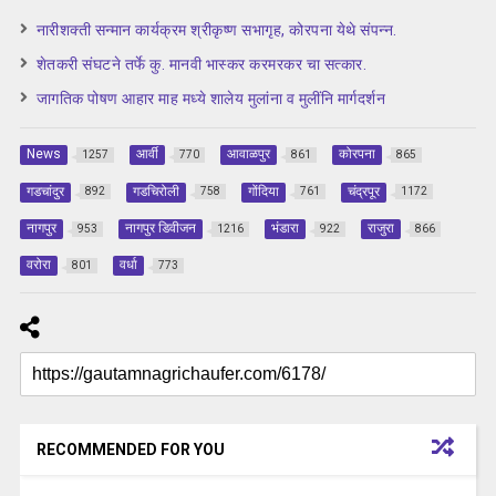
नारीशक्ती सन्मान कार्यक्रम श्रीकृष्ण सभागृह, कोरपना येथे संपन्न.
शेतकरी संघटने तर्फे कु. मानवी भास्कर करमरकर चा सत्कार.
जागतिक पोषण आहार माह मध्ये शालेय मुलांना व मुलींनि मार्गदर्शन
News
आर्वी
आवाळपुर
कोरपना
1257
770
861
865
गडचांदुर
गडचिरोली
गोंदिया
चंद्रपूर
892
758
761
1172
नागपुर
नागपुर डिवीजन
भंडारा
राजुरा
953
1216
922
866
वरोरा
वर्धा
801
773
RECOMMENDED FOR YOU