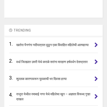
TRENDING
1.
खातेरा पैनगंगा नदीपात्रात बुडून एका विवाहित महिलेची आत्महत्या
2.
वर्धा जिल्ह्यात उमरी येथे कराळे सरांना मारहाण हर्षवर्धन देसभ्रतार
3.
शुल्लक कारणावरून युवकाची भर दिवसा हत्या
4.
राजुरा येथील रमाबाई नगर येथे महिलेचा खून – अज्ञाता विरूध्द गुन्हा
दाखल