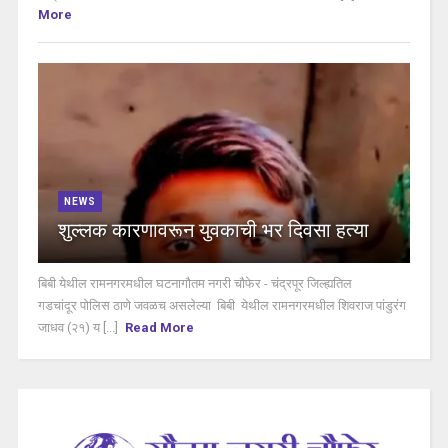
More
NEWS
शुल्लक कारणावरून युवकाची भर दिवसा हत्या
बिबी येथील रामनगरमधील घटनागौतम नगरी चौफेर - चंद्रपूर जिल्ह्यतिल
गडचांदूर पोलिस ठाणे जवळच असलेल्या बिबी येथील रामनगरमधील शिवराज पांडुरंग
जाधव (२१) य [...]
Read More