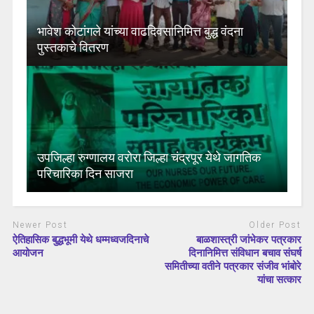
भावेश कोटांगले यांच्या वाढदिवसानिमित्त बुद्ध वंदना
पुस्तकाचे वितरण
उपजिल्हा रुग्णालय वरोरा जिल्हा चंद्रपूर येथे जागतिक
परिचारिका दिन साजरा
Newer Post
Older Post
ऐतिहासिक बुद्धभूमी येथे धम्मध्वजदिनाचे
बाळशास्त्री जांभेकर पत्रकार
आयोजन
दिनानिमित्त संविधान बचाव संघर्ष
समितीच्या वतीने पत्रकार संजीव भांबोरे
यांचा सत्कार