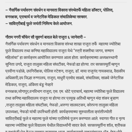
– नैसर्गिक पर्यावरण संवर्धन व मानवता विकास संस्थेतर्फे महिला डॉक्टर, पोलिस,
वनरक्षक, प्राचार्य व जनेटरिक मेडिकल संचालिकेचा सत्कार.
– सावित्रीबाई फुले जयंती निमित्य केले आयोजन.
गौतम नगरी चौफेर सौ सुवर्णा बादल बेले राजुरा ६ जानेवारी –
नैसर्गिक पर्यावरण संवर्धन व मानवता विकास संस्था शाखा राजुरा तर्फे महात्मा ज्योतिबा
फुले विद्यालय तथा कनिष्ठ महाविद्यालय राजुरा येथे “स्त्री शक्तीचा जागर, सन्मान
महिलांचा” हा कार्यक्रम आयोजित करण्यात आला होता. कार्यक्रमाच्या अध्यक्षस्थानी
सुनिता उगदे, राजुरा तालुका महिला संघटीका, नेफडो ह्या होत्या. तर सत्कारमूर्ती म्हणून
प्रवीना पडोळे, उपनिरीक्षक, पोलिस स्टेशन, राजुरा, डॉ. माया राजुनंद गायकवाड, वैद्यकीय
अधिकारी,उप जिल्हा रुग्णालय, राजुरा, माधुरी प्रमोद साळवे, संचालिका, साळवे जेनेटरिक
मेडिकल, राजुरा, अंकिता बंडू नेव्हारे
वनरक्षक,जोगापूर,वनविभाग राजुरा, एस. एम. धोटे प्राचार्य, महात्मा ज्योतिबा फुले विद्यालय
तथा कनिष्ठ महाविद्यालय राजुरा या होत्या तर प्रमुख अतिथी म्हणून मंदा शंकर बुऱ्हाण
,राजुरा तालुका महिला संघटीका, नेफडो ,अरुणा सालवटकर, कोरपना तालुका महिला
उपाध्यक्षा, नेफडो यांची उपस्थिती होती. कार्यक्रमाच्या सुरुवातीला क्रांतीज्योती
सावित्रीबाई फुले व महात्मा फुले यांच्या प्रतिमेचे पूजन करण्यात आले. स्वागत गीत व नृत्य
महात्मा ज्योतिबा फुले विद्यालय येथील विद्यार्थ्यांनी सादर केले. सत्कारमूर्तीना शॉल, श्रीफळ
व वृक्षकुंडी भेट देऊन सत्कार करण्यात आला. कार्यक्रमाचे सूत्रसंचालन ॲड. मेघा धोटे