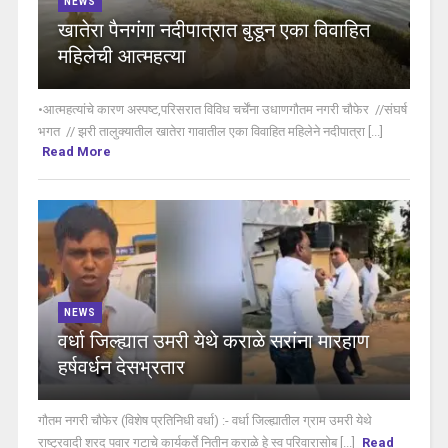
NEWS
खातेरा पैनगंगा नदीपात्रात बुडून एका विवाहित
महिलेची आत्महत्या
•आत्महत्यांचे कारण अस्पष्ट,परिसरात विविध चर्चेंना उधाणगौतम नगरी चौफेर //संघर्ष
भगत // झरी तालुक्यातील खातेरा गावातील एका विवाहित महिलेने नदीपात्रा [...]
Read More
NEWS
वर्धा जिल्ह्यात उमरी येथे कराळे सरांना मारहाण
हर्षवर्धन देसभ्रतार
गौतम नगरी चौफेर (विशेष प्रतिनिधी वर्धा) :- वर्धा जिल्ह्यातील ग्राम उमरी येथे
राष्ट्रवादी शरद पवार गटाचे कार्यकर्ते नितीन कराळे हे स्व परिवारासोब [...]
Read