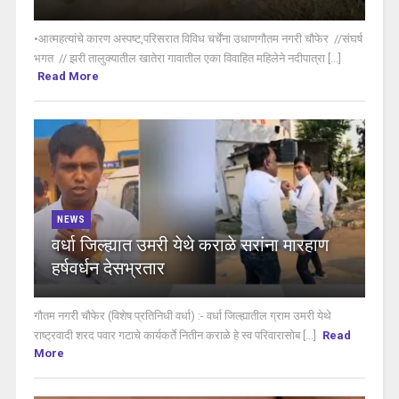
•आत्महत्यांचे कारण अस्पष्ट,परिसरात विविध चर्चेंना उधाणगौतम नगरी चौफेर //संघर्ष
भगत // झरी तालुक्यातील खातेरा गावातील एका विवाहित महिलेने नदीपात्रा [...]
Read More
NEWS
वर्धा जिल्ह्यात उमरी येथे कराळे सरांना मारहाण
हर्षवर्धन देसभ्रतार
गौतम नगरी चौफेर (विशेष प्रतिनिधी वर्धा) :- वर्धा जिल्ह्यातील ग्राम उमरी येथे
राष्ट्रवादी शरद पवार गटाचे कार्यकर्ते नितीन कराळे हे स्व परिवारासोब [...]
Read
More