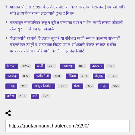
मारेगाव पोलिस स्टेशनचे ठाणेदार पोलिस निरीक्षक उमेश बेसरकर (वय ५७ वर्षे)
यांचे हृदयविकाराच्या झटक्याने दुःखद निधन
गडचांदूर नगरपरिषद कडून दूषित पाण्याचा प्रश्‍न गंभीर; नागरिकांच्या जीवाशी
खेळ सुरू – विनोद एन खंडाळे
शेतकऱ्यांचे धानाचे शिल्लक चुकारे या संबंधात माजी समाज कल्याण सभापती
चंद्रशेखर टेंभुर्णे व सहाय्यक जिल्हा पणन अधिकारी पंकज काकडे चर्चेचा
पत्रकार संजीव भांबोरे यांनी घेतलेला ग्राउंड रिपोर्ट
News
आर्वी
आवाळपुर
कोरपना
1257
770
861
865
गडचांदुर
गडचिरोली
गोंदिया
चंद्रपूर
892
758
761
1172
नागपुर
नागपुर डिवीजन
भंडारा
राजुरा
953
1216
922
866
वरोरा
वर्धा
801
773