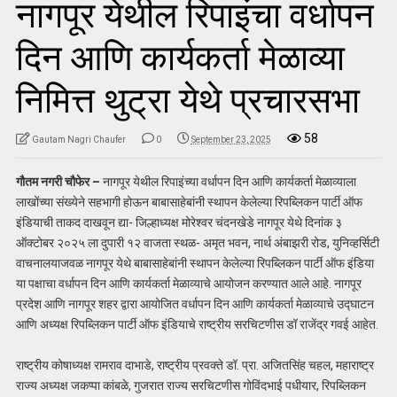
नागपूर येथील रिपाइंचा वर्धापन
दिन आणि कार्यकर्ता मेळाव्या
निमित्त थुट्रा येथे प्रचारसभा
58
Gautam Nagri Chaufer
0
September 23, 2025
गौतम नगरी चौफेर –
नागपूर येथील रिपाइंच्या वर्धापन दिन आणि कार्यकर्ता मेळाव्याला
लाखोंच्या संख्येने सहभागी होऊन बाबासाहेबांनी स्थापन केलेल्या रिपब्लिकन पार्टी ऑफ
इंडियाची ताकद दाखवून द्या- जिल्हाध्यक्ष मोरेश्वर चंदनखेडे नागपूर येथे दिनांक ३
ऑक्टोबर २०२५ ला दुपारी १२ वाजता स्थळ- अमृत भवन, नार्थ अंबाझरी रोड, युनिव्हर्सिटी
वाचनालयाजवळ नागपूर येथे बाबासाहेबांनी स्थापन केलेल्या रिपब्लिकन पार्टी ऑफ इंडिया
या पक्षाचा वर्धापन दिन आणि कार्यकर्ता मेळाव्याचे आयोजन करण्यात आले आहे. नागपूर
प्रदेश आणि नागपूर शहर द्वारा आयोजित वर्धापन दिन आणि कार्यकर्ता मेळाव्याचे उद्घाटन
आणि अध्यक्ष रिपब्लिकन पार्टी ऑफ इंडियाचे राष्ट्रीय सरचिटणीस डॉ राजेंद्र गवई आहेत.
राष्ट्रीय कोषाध्यक्ष रामराव दाभाडे, राष्ट्रीय प्रवक्ते डॉ. प्रा. अजितसिंह चहल, महाराष्ट्र
राज्य अध्यक्ष जकप्पा कांबळे, गुजरात राज्य सरचिटणीस गोविंदभाई पधीयार, रिपब्लिकन