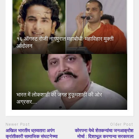
१६ ऑगस्ट रोजी नागपुरात महाबोधी महाविहार मुक्ती
आंदोलन
भारत में लोकशाही की जगह हुकूमशाही की ओर
अग्रसर….
Newer Post
Older Post
अखिल भारतीय ध्रुवतारा अपंग
कोरपना येथे शेतकऱ्यांचा जनआक्रोश
क्रांतीकारी सामाजिक संघटनेच्या
मोर्चा : दिशाभूल करणाऱ्या सरकारला