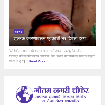
NEWS
शुल्लक कारणावरून युवकाची भर दिवसा हत्या
बिबी येथील रामनगरमधील घटनागौतम नगरी चौफेर - चंद्रपूर जिल्ह्यतिल
गडचांदूर पोलिस ठाणे जवळच असलेल्या बिबी येथील रामनगरमधील शिवराज पांडुरंग
जाधव (२१) य [...]
Read More