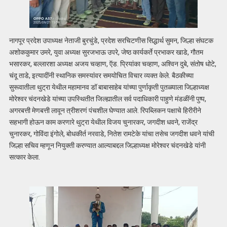
नागपूर प्रदेश उपाध्यक्ष नेताजी बुरचुंडे, प्रदेश सरचिटणीस सिद्धार्थ सुमन, जिल्हा संघटक
अशोककुमार उमरे, युवा अध्यक्ष सुरजभाऊ उपरे, जेष्ठ कार्यकर्ते प्रभाकर खाडे, गौतम
भसारकर, बल्लारशा अध्यक्ष अजय चव्हाण, ऍड. प्रियांका चव्हाण, अश्विन दुबे, संतोष धोटे,
चंदू ताडे, इत्यादींनी स्थानिक समस्यांवर समयोचित विचार व्यक्त केले. बैठकीच्या
सुरूवातीला थुट्रा येथील महामानव डॉ बाबासाहेब यांच्या पुर्णाकृती पुतळ्याला जिल्हाध्यक्ष
मोरेश्वर चंदनखेडे यांच्या उपस्थितीत जिल्ह्यातील सर्व पदाधिकारी पाहुणे मंडळींनी पुष्प,
अगरबत्ती मेणबत्ती लावून त्रीशरणं पंचशील घेण्यात आले. रिपब्लिकन पक्षाचे हिरीरीने
सहभागी होऊन काम करणारे थुट्रा येथील विजय चुनारकर, जगदीश धवने, राजेंद्र
चुनारकर, गोविंदा इंगोले, बोधकीर्त नरवाडे, नितेश रामटेके यांचा तसेच जगदीश धवने यांची
जिल्हा सचिव म्हणून नियुक्ती करण्यात आल्याबद्दल जिल्हाध्यक्ष मोरेश्वर चंदनखेडे यांनी
सत्कार केला.