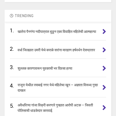
TRENDING
1.
खातेरा पैनगंगा नदीपात्रात बुडून एका विवाहित महिलेची आत्महत्या
2.
वर्धा जिल्ह्यात उमरी येथे कराळे सरांना मारहाण हर्षवर्धन देसभ्रतार
3.
शुल्लक कारणावरून युवकाची भर दिवसा हत्या
4.
राजुरा येथील रमाबाई नगर येथे महिलेचा खून – अज्ञाता विरूध्द गुन्हा
दाखल
5.
अवैधरित्या गांजा विक्री करणारे गुन्ह्यात आरोपी अटक – जिवती
पोलिसाची धाडकेदार कारवाई.