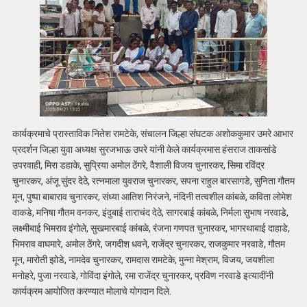
कार्यक्रमाचे प्रास्ताविक नितेश रामटेके, संचालन जिल्हा संघटक अशोककुमार उमरे आभार
प्रदर्शन जिल्हा युवा अध्यक्ष सुरजभाऊ उपरे यांनी केले कार्यक्रमास हंसराज ताकसांडे
उपरवाही,‌ मिरा डहाके, सुप्रिया अमोल ठेंगरे, वैशाली विजय चुनारकर, सिमा रविंद्र
चुनारकर, अंजू सुंदर देठे, रत्नमाला युवराज चुनारकर, सपना राहुल बारसागडे, सुनिता गौतम
मून, पुष्पा बाबाराव चुनारकर, संध्या आतिश निरंजने, नंदिनी तत्वशील कांबळे, कविता लोमेश
वाकडे, मनिषा गौतम वनकर, इंदुबाई ताराचंद देठे, सागरबाई कांबळे, निर्मला सुभाष नरवाडे,
लक्ष्मीबाई भिमराव इंगोले, सुखमारबाई कांबळे, रंजना गणपत चुनारकर, भागरथाबाई दाहाडे,
भिमराव वाघमारे, अमोल ठेंगरे, जगदीश धवने, राजेंद्र चुनारकर, राजकुमार नरवाडे, गौतम
मून, मारोती झोडे, नामदेव चुनारकर, रामदास रामटेके, मुन्ना मेश्राम, विजय, जयशीला
मनोहरे, पुजा नरवाडे, गोविंदा इंगोले, रमा राजेंद्र चुनारकर, प्रविण नरवाडे इत्यादींनी
कार्यक्रम आयोजित करण्यात मोलाचे योगदान दिले.