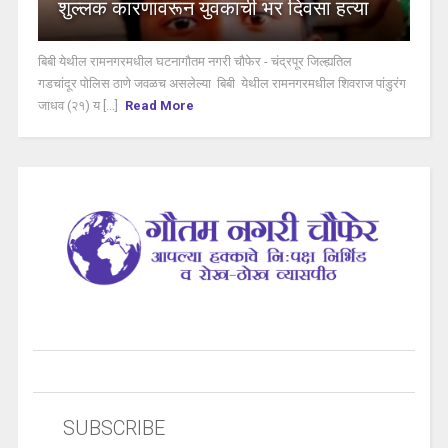
शुल्लक कारणावरून युवकाची भर दिवसा हत्या
बिबी येथील रामनगरमधील घटनागौतम नगरी चौफेर - चंद्रपूर जिल्ह्यतिल
गडचांदूर पोलिस ठाणे जवळच असलेल्या बिबी येथील रामनगरमधील शिवराज पांडुरंग
जाधव (२१) य [...]
Read More
SUBSCRIBE