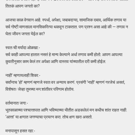
तितकं आपण जगतो का?
आजचा काळ वेगवान आहे. स्पर्धा, अपेक्षा, जबाबदाऱ्या, सामाजिक दबाव, आर्थिक तणाव या
सर्व गोष्टी माणसाला मानसिकरित्या थकवून टाकतात. पण प्रश्न असा आहे की — तणाव न
घेता जीवन जगता येईल का?
स्वतःची मर्यादा ओळखा:-
सर्व काही आपल्या हातात नसतं हे मान्य केल्याने अर्धा तणाव कमी होतो. आपण आपल्या
कुवतीनुसार काम केलं तर अपेक्षा आणि वास्तव यांच्यातील दरी कमी होईल.
नाही’ म्हणायलाही शिका:-
सर्वांनाच ‘हो’ म्हणणं म्हणजे स्वतःवर अन्याय करणं. प्रसंगी ‘नाही’ म्हणणं गरजेचं असतं,
विशेषतः जेव्हा तुमच्या मन:शांतीवर परिणाम होतोय.
वर्तमानात जगा:-
भूतकाळाच्या पश्चात्तापात आणि भविष्याच्या भीतीत अडकलेलं मन कधीच शांत राहत नाही.
‘आत्ता’ या क्षणात जगण्याचा प्रयत्न करा. तोच क्षण खरा असतो.
मनापासून हसत रहा:-