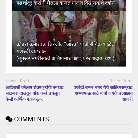
गडचांदूर करांनी घेतला वाजत गाजत विठू रायांचे दर्शन
कोब्रा कमांडोचा चिरंजीव “आरव” याची सैनिक शाळेत
यशस्वी वाटचाल
(तुमसर नगरीसाठी अभिमानाचा क्षण, प्रेरणादायी यश )
Newer Post
Older Post
आदिवासी कोलाम शेतमजुरांची बनावट
वरवंटी वामन नगर येथे साहित्यसम्राट
सातबारा दाखवून पीक कर्ज उचलून
अण्णाभाऊ साठे यांची जयंती उत्साहात
केली आर्थिक फसवणूक.
साजरी
COMMENTS