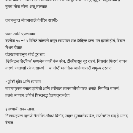
तुमचं ‘सेफ स्पेस’ असू शकतात.
तणावमुक्त जीवनासाठी दैनंदिन सवयी:-
ध्यान आणि प्राणायाम:
दररोज १०–१५ मिनिटं शांतपणे बसून श्वासावर लक्ष केंद्रित करा. मन हलकं होतं, विचार
स्थिर होतात.
तंत्रज्ञानापासून थोडं दूर रहा:
‘डिजिटल डिटॉक्स’ म्हणजेच काही वेळ फोन, टीव्हीपासून दूर राहणं. निसर्गात फिरणं, वाचन
करणं, स्वतःशी संवाद साधणं — या गोष्टी मानसिक आरोग्यासाठी अमूल्य ठरतात.
• पुरेशी झोप आणि व्यायाम:
तणावग्रस्त मनाला झोपेची आणि शरीराला हालचालीची गरज असते. नियमित चालणं,
हलकं व्यायाम, झोपेचं शिस्तबद्ध वेळापत्रक ठेवा.
हसण्याची सवय लावा:
निखळ हसणं म्हणजे नैसर्गिक औषध! विनोद, लहान मुलांबरोबर वेळ, सर्जनशील छंद हे आनंद
देतात.