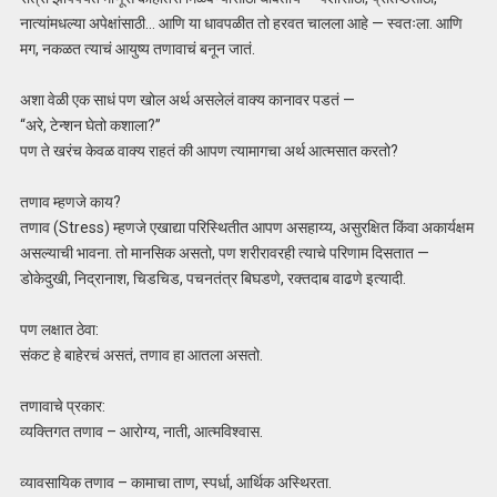
नात्यांमधल्या अपेक्षांसाठी… आणि या धावपळीत तो हरवत चालला आहे — स्वतःला. आणि
मग, नकळत त्याचं आयुष्य तणावाचं बनून जातं.
अशा वेळी एक साधं पण खोल अर्थ असलेलं वाक्य कानावर पडतं —
“अरे, टेन्शन घेतो कशाला?”
पण ते खरंच केवळ वाक्य राहतं की आपण त्यामागचा अर्थ आत्मसात करतो?
तणाव म्हणजे काय?
तणाव (Stress) म्हणजे एखाद्या परिस्थितीत आपण असहाय्य, असुरक्षित किंवा अकार्यक्षम
असल्याची भावना. तो मानसिक असतो, पण शरीरावरही त्याचे परिणाम दिसतात —
डोकेदुखी, निद्रानाश, चिडचिड, पचनतंत्र बिघडणे, रक्तदाब वाढणे इत्यादी.
पण लक्षात ठेवा:
संकट हे बाहेरचं असतं, तणाव हा आतला असतो.
तणावाचे प्रकार:
व्यक्तिगत तणाव – आरोग्य, नाती, आत्मविश्वास.
व्यावसायिक तणाव – कामाचा ताण, स्पर्धा, आर्थिक अस्थिरता.