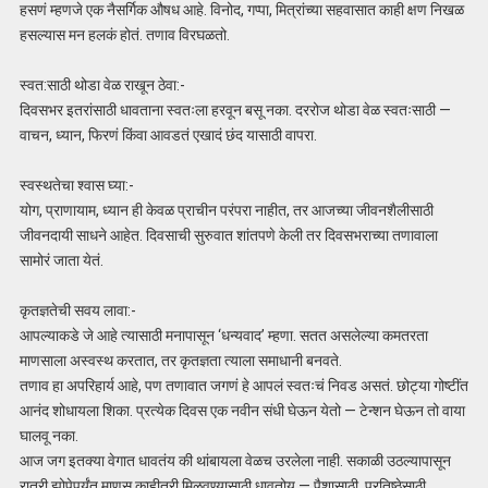
हसणं म्हणजे एक नैसर्गिक औषध आहे. विनोद, गप्पा, मित्रांच्या सहवासात काही क्षण निखळ
हसल्यास मन हलकं होतं. तणाव विरघळतो.
स्वत:साठी थोडा वेळ राखून ठेवा:-
दिवसभर इतरांसाठी धावताना स्वतःला हरवून बसू नका. दररोज थोडा वेळ स्वतःसाठी —
वाचन, ध्यान, फिरणं किंवा आवडतं एखादं छंद यासाठी वापरा.
स्वस्थतेचा श्वास घ्या:-
योग, प्राणायाम, ध्यान ही केवळ प्राचीन परंपरा नाहीत, तर आजच्या जीवनशैलीसाठी
जीवनदायी साधने आहेत. दिवसाची सुरुवात शांतपणे केली तर दिवसभराच्या तणावाला
सामोरं जाता येतं.
कृतज्ञतेची सवय लावा:-
आपल्याकडे जे आहे त्यासाठी मनापासून ‘धन्यवाद’ म्हणा. सतत असलेल्या कमतरता
माणसाला अस्वस्थ करतात, तर कृतज्ञता त्याला समाधानी बनवते.
तणाव हा अपरिहार्य आहे, पण तणावात जगणं हे आपलं स्वतःचं निवड असतं. छोट्या गोष्टींत
आनंद शोधायला शिका. प्रत्येक दिवस एक नवीन संधी घेऊन येतो — टेन्शन घेऊन तो वाया
घालवू नका.
आज जग इतक्या वेगात धावतंय की थांबायला वेळच उरलेला नाही. सकाळी उठल्यापासून
रात्री झोपेपर्यंत माणूस काहीतरी मिळवण्यासाठी धावतोय — पैशासाठी, प्रतिष्ठेसाठी,