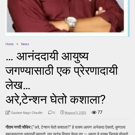
Home
News
… आनंददायी आयुष्य
जगण्यासाठी एक प्रेरणादायी
लेख…
अरे,टेन्शन घेतो कशाला?
77
Gautam Nagri Chaufer
0
August 3, 2025
गौतम नगरी चौफेर
(“अरे, टेन्शन घेतो कशाला?” हे वाक्य आपण अनेकदा ऐकतो, कुणाला
समजावताना आपणही म्हणतो. पण खरंच विचार केला तर — आपण हे वाक्य जितकं बोलतो