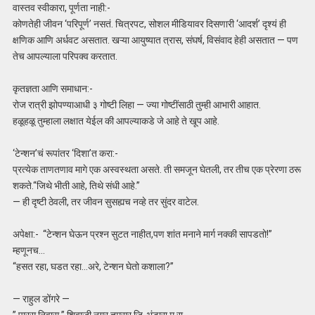
वास्तव स्वीकारा, पूर्णता नाही:-
कोणतेही जीवन ‘परिपूर्ण’ नसतं. चित्रपट, सोशल मीडियावर दिसणारी ‘आदर्श’ दृश्यं ही
क्षणिक आणि अर्धवट असतात. खऱ्या आयुष्यात त्रास, संघर्ष, विसंवाद हेही असतात — पण
तेच आपल्याला परिपक्व करतात.
कृतज्ञता आणि समाधान:-
रोज रात्री झोपण्याआधी ३ गोष्टी लिहा — ज्या गोष्टींसाठी तुम्ही आभारी आहात.
हळूहळू तुम्हाला लक्षात येईल की आपल्याकडे जे आहे ते खूप आहे.
‘टेन्शन’चं रूपांतर ‘दिशा’त करा:-
प्रत्येक ताणतणाव मागे एक अस्वस्थता असते. ती समजून घेतली, तर तीच एक प्रेरणा ठरू
शकते.“जिथे भीती आहे, तिथे संधी आहे.”
— ही दृष्टी ठेवली, तर जीवन सुसह्यच नव्हे तर सुंदर वाटेल.
अपेक्षा:- “टेन्शन घेऊन प्रश्न सुटत नाहीत,पण शांत मनाने मार्ग नक्की सापडतो!”
म्हणूनच…
“हसत रहा, घडत रहा…अरे, टेन्शन घेतो कशाला?”
— राहुल डोंगरे —
” पारस निवास ” शिवाजी नगर तुमसर.जि. भंडारा म.रा.