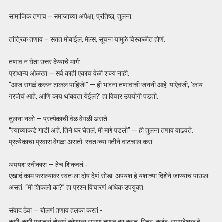
सामाजिक तणाव – समाजाच्या अपेक्षा, प्रतिष्ठा, तुलना.
तांत्रिक तणाव – सतत मोबाईल, मेल्स, सूचना यामुळे विस्कळीत होणं.
तणाव न घेता उत्तर देण्याचे मार्ग:
प्राधान्य ओळखा — सर्व काही एकाच वेळी शक्य नाही.
“आज सगळं करून टाकलं पाहिजे!” — ही भावना तणावाची जननी आहे. याऐवजी, ‘काय
गरजेचं आहे, आणि काय थांबवता येईल?’ हा विचार उपयोगी पडतो.
तुलना नको — प्रत्येकाची वेळ वेगळी असते
“त्याच्याकडे गाडी आहे, तिने घर घेतलं, मी मागे पडलो” — ही तुलना तणाव वाढवते.
प्रत्येकाचा प्रवास वेगळा असतो. स्वतःच्या गतीने वाटचाल करा.
अपयश स्वीकारा — तेच शिकवतं:-
एखादं काम फसल्यावर स्वतःला दोष देणं सोडा. अपयश हे यशाच्या दिशेने जाण्याचं पाऊल
असतं. “मी शिकलो का?” हा प्रश्न विचारणं अधिक उपयुक्त.
संवाद ठेवा — बोलणं तणाव हलका करतं:-
कधी-कधी मनातलं बोलणं कोणाला सांगणं तणाव दूर करतं. मित्र, कुटुंब, समुपदेशक हे