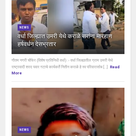
NEWS
वर्धा जिल्ह्यात उमरी येथे कराळे सरांना मारहाण
हर्षवर्धन देसभ्रतार
गौतम नगरी चौफेर (विशेष प्रतिनिधी वर्धा) :- वर्धा जिल्ह्यातील ग्राम उमरी येथे
राष्ट्रवादी शरद पवार गटाचे कार्यकर्ते नितीन कराळे हे स्व परिवारासोब [...]
Read
More
NEWS