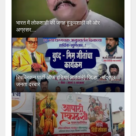
भारत में लोकशाही की जगह हुकूमशाही की ओर
अग्रसर….
रिपब्लिकन पार्टी ऑफ इंडिया(आठवले) जिल्हा :-चंद्रपूर
जनता दरबार