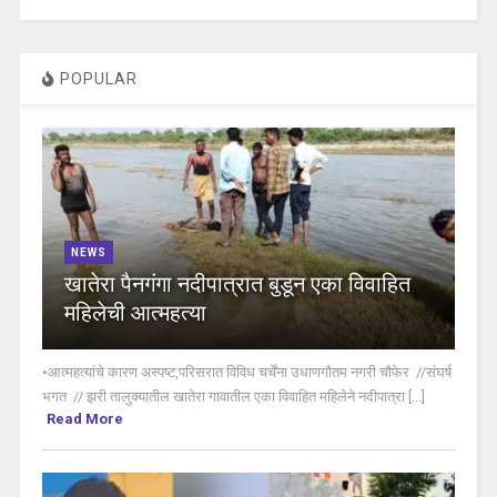
POPULAR
NEWS
खातेरा पैनगंगा नदीपात्रात बुडून एका विवाहित
महिलेची आत्महत्या
•आत्महत्यांचे कारण अस्पष्ट,परिसरात विविध चर्चेंना उधाणगौतम नगरी चौफेर //संघर्ष
भगत // झरी तालुक्यातील खातेरा गावातील एका विवाहित महिलेने नदीपात्रा [...]
Read More