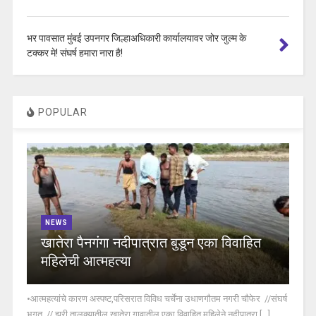
भर पावसात मुंबई उपनगर जिल्हाअधिकारी कार्यालयावर जोर जुल्म के
टक्कर मे! संघर्ष हमारा नारा है!
POPULAR
NEWS
खातेरा पैनगंगा नदीपात्रात बुडून एका विवाहित
महिलेची आत्महत्या
•आत्महत्यांचे कारण अस्पष्ट,परिसरात विविध चर्चेंना उधाणगौतम नगरी चौफेर //संघर्ष
भगत // झरी तालुक्यातील खातेरा गावातील एका विवाहित महिलेने नदीपात्रा [...]