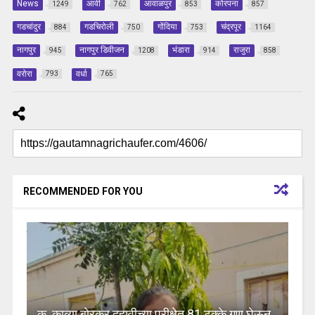
News
आर्वी
आवाळपुर
कोरपना
1249
762
853
857
गडचांदुर
गडचिरोली
गोंदिया
चंद्रपूर
884
750
753
1164
नागपुर
नागपुर डिवीजन
भंडारा
राजुरा
945
1208
914
858
वरोरा
वर्धा
793
765
RECOMMENDED FOR YOU
कु. काव्या बोरकर दहावीच्या परीक्षेत 81 टक्के गुण घेऊन