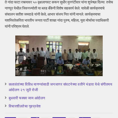
ते नांदा फाटा रस्त्यावर ५० वृक्षलागवट करून सुधीर मुनगंटीवार यांना शुभेच्छा दिल्या. तसेच
नागपूर येथील जिवनज्योती या ब्लड बँकेनी विशेष सहकार्य केले. यावेळी कार्यक्रमाचे
संचालन सतीश जमदाडे यांनी केले, आभार संजय नित यांनी मानले. कार्यक्रमाचा
यशस्वितेकरिता भारतीय जनता पार्टी शाखा नांदा पुरुष, महिला, युवा मोर्चाचा पदाधिकारी
यांनी परिश्रम घेतले.
कलावंतांच्या विविध मागण्यांसाठी जनजागर संघटनेच्या वतीने भंडारा येथे संगीतमय
आंदोलन २१ जुलै रोजी
बुधवारी चक्का जाम आंदोलन
विचारशीलतेचा गृहप्रवेश