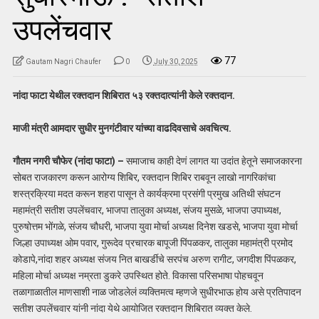
उपलेंचवार
77
Gautam Nagri Chaufer
0
July 30, 2025
नांदा फाटा येथील रक्तदान शिबिरात ५३ रक्तदात्यांनी केले रक्तदान.
माजी मंत्री आमदार सुधीर मुनगंटीवार यांच्या वाढदिवसाचे अवचित्य.
गौतम नगरी चौफेर (नांदा फाटा) –
समाजाच काही देणं लागत या उदांत हेतूने समाजकारना
सोबत राजकारण करून आरोग्य शिबिर, रक्तदान शिबिर राबवून लाखो नागरिकांचा
शस्त्रक्रिया मदत करून शहरा पासून ते कार्यक्रमा प्रसंगी प्रमुख अतिथी संघटन
महामंत्री सतीश उपलेंचवार, भाजपा तालुका अध्यक्ष, संजय मुसळे, भाजपा उपाध्यक्ष,
पुरुषोत्तम भोंगळे, संजय चौधरी, भाजपा युवा मोर्चा अध्यक्ष दिनेश खडसे, भाजपा युवा मोर्चा
जिल्हा उपाध्यक्ष ओम पवार, गुरूदेव प्रचारक बापूजी पिंपळकर, तालुका महामंत्री प्रमोद
कोडापे,नांदा शहर अध्यक्ष संजय नित बाखर्डीचे सरपंच अरुण रागीट, जगदीश पिंपळकर,
महिला मोर्चा अध्यक्ष नम्रता डुकरे उपस्थित होते. विकासा परिसभाषा पोहचवून
तळागाळातील माणसाशी नाळ जोडलेलं व्यक्तिमत्व म्हणजे सुधीरभाऊ होय असे प्रतिपादन
सतीश उपलेंचवार यांनी नांदा येथे आयोजित रक्तदान शिबिरात व्यक्त केले.