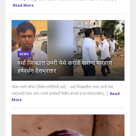
Read More
NEWS
वर्धा जिल्ह्यात उमरी येथे कराळे सरांना मारहाण
हर्षवर्धन देसभ्रतार
गौतम नगरी चौफेर (विशेष प्रतिनिधी वर्धा) :- वर्धा जिल्ह्यातील ग्राम उमरी येथे
राष्ट्रवादी शरद पवार गटाचे कार्यकर्ते नितीन कराळे हे स्व परिवारासोब [...]
Read
More