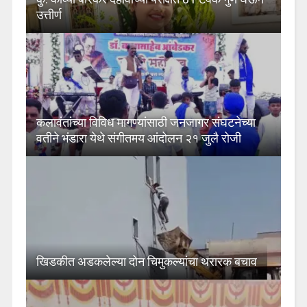
उत्तीर्ण
कलावंतांच्या विविध मागण्यांसाठी जनजागर संघटनेच्या
वतीने भंडारा येथे संगीतमय आंदोलन २१ जुलै रोजी
खिडकीत अडकलेल्या दोन चिमुकल्यांचा थरारक बचाव