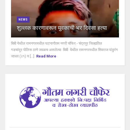
NEWS
शुल्लक कारणावरून युवकाची भर दिवसा हत्या
बिबी येथील रामनगरमधील घटनागौतम नगरी चौफेर - चंद्रपूर जिल्ह्यतिल
गडचांदूर पोलिस ठाणे जवळच असलेल्या बिबी येथील रामनगरमधील शिवराज पांडुरंग
जाधव (२१) य [...]
Read More