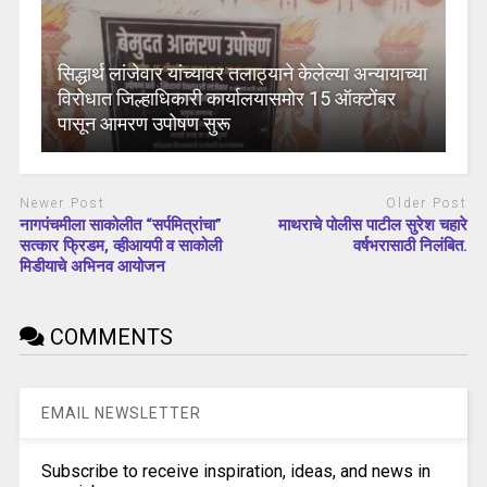
सिद्धार्थ लांजेवार यांच्यावर तलाठ्याने केलेल्या अन्यायाच्या
विरोधात जिल्हाधिकारी कार्यालयासमोर 15 ऑक्टोंबर
पासून आमरण उपोषण सुरू
Newer Post
Older Post
नागपंचमीला साकोलीत “सर्पमित्रांचा”
माथराचे पोलीस पाटील सुरेश चहारे
सत्कार फ्रिडम, व्हीआयपी व साकोली
वर्षभरासाठी निलंबित.
मिडीयाचे अभिनव आयोजन
COMMENTS
EMAIL NEWSLETTER
Subscribe to receive inspiration, ideas, and news in