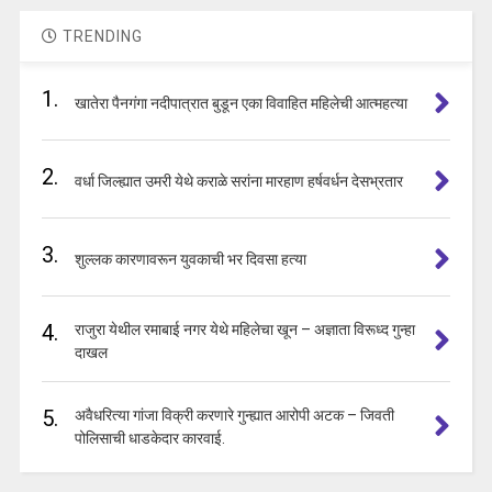
TRENDING
1.
खातेरा पैनगंगा नदीपात्रात बुडून एका विवाहित महिलेची आत्महत्या
2.
वर्धा जिल्ह्यात उमरी येथे कराळे सरांना मारहाण हर्षवर्धन देसभ्रतार
3.
शुल्लक कारणावरून युवकाची भर दिवसा हत्या
4.
राजुरा येथील रमाबाई नगर येथे महिलेचा खून – अज्ञाता विरूध्द गुन्हा
दाखल
5.
अवैधरित्या गांजा विक्री करणारे गुन्ह्यात आरोपी अटक – जिवती
पोलिसाची धाडकेदार कारवाई.