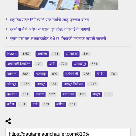
महाशिवरात्र निमित्याने राजगिर्याचे लाडू प्रसाद वाटप.
खामोना येथे अवैध सागवान वृक्षतोड; कारवाईची मागणी
ग्राम पंचायत लक्कडकोट येथे छ. शिवाजी महाराज जयंती साजरी.
News
अकोला
अमरावती
1257
114
114
अमरावती डिवीजन
आर्वी
आवाळपुर
121
770
861
कोरपना
गडचांदुर
गडचिरोली
गोंदिया
865
892
758
761
चंद्रपूर
नागपुर
नागपुर डिवीजन
1172
953
1216
बुलढाना
भंडारा
यवतमाल
राजुरा
114
922
121
866
वरोरा
वर्धा
वाशिम
801
773
114