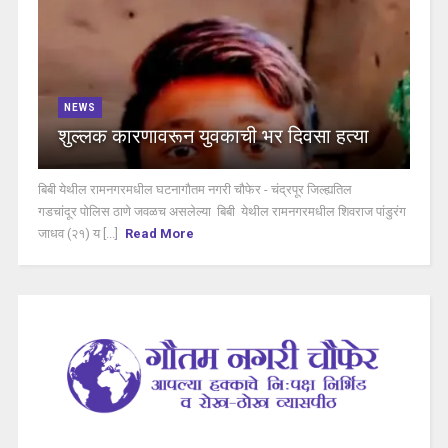
NEWS
शुल्लक कारणावरून युवकाची भर दिवसा हत्या
बिबी येथील रामनगरमधील घटनागौतम नगरी चौफेर - चंद्रपूर जिल्ह्यतिल
गडचांदूर पोलिस ठाणे जवळच असलेल्या बिबी येथील रामनगरमधील शिवराज पांडुरंग
जाधव (२१) य [...]
Read More