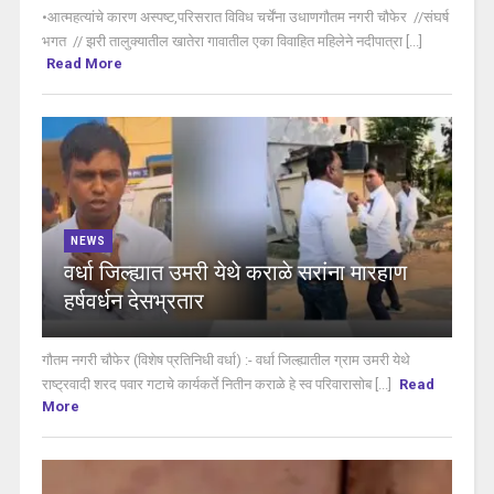
•आत्महत्यांचे कारण अस्पष्ट,परिसरात विविध चर्चेंना उधाणगौतम नगरी चौफेर //संघर्ष
भगत // झरी तालुक्यातील खातेरा गावातील एका विवाहित महिलेने नदीपात्रा [...]
Read More
NEWS
वर्धा जिल्ह्यात उमरी येथे कराळे सरांना मारहाण
हर्षवर्धन देसभ्रतार
गौतम नगरी चौफेर (विशेष प्रतिनिधी वर्धा) :- वर्धा जिल्ह्यातील ग्राम उमरी येथे
राष्ट्रवादी शरद पवार गटाचे कार्यकर्ते नितीन कराळे हे स्व परिवारासोब [...]
Read
More