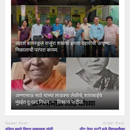
आदर्श हायस्कूल राजुरा शाळेची इयत्ता दहावीची उत्कृष्ट
निकालाची परंपरा कायम.
अण्णाभाऊ साठे यांच्या लाडक्या लेकीचे, शांताबाईंचे
मुंबईत दुःखद निधन. – विश्वास पाटील.
Newer Post
Older Post
संकेत हुमणे विद्युत सहाय्यक यांनी
नीट पेपर फुटी मुळे विद्यार्थ्यांच्या