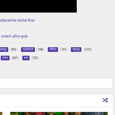
 आंबेडकरांच्या फोटोचा विसर
 प्राचार्य अनिल मुसळे
डचांदुर
गडचिरोली
गोंदिया
चंद्रपूर
892
758
761
1172
वरोरा
वर्धा
801
773