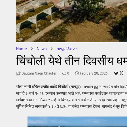
Home
News
नागपुर डिवीजन
चिंचोली येथे तीन दिवसीय ध
30
Gautam Nagri Chaufer
0
February 28, 2026
गौतम नगरी चौफेर संजीव भांबोरे चिंचोली (नागपूर) :
भगवान बुद्धांना समर्पित तीन दि
मार्च ते ३ मार्च २०२६ दरम्यान करण्यात आले आहे. धम्मकाया फाउंडेशन थायलंडच्या
मार्गदर्शनाचा लाभ मिळणार आहे. शिबिरादरम्यान १ मार्च रोजी २५५ देशांच्या सहभागातू
पूर्णिमा निमित्त सायंकाळी ४.३० ते ६.३० या वेळेत धम्मकाया टेंपल, थायलंड येथून विश