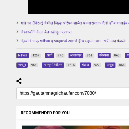
गाडेगाव (विरुर) येथील जिल्हा परिषद शाळेत प्रजासत्ताक दिनी डॉ बाबासाहेब
विद्यार्थ्यांनी केला बैलगाडीतून प्रवास.
दिव्यांगांना प्रगतीच्या प्रवाहामध्ये आणणे हीच महामानवाला खरी आदरांजली :-
News
आर्वी
आवाळपुर
कोरपना
ग
1257
770
861
865
नागपुर
नागपुर डिवीजन
भंडारा
राजुरा
953
1216
922
866
RECOMMENDED FOR YOU