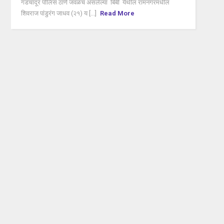
गडचांदूर पोलिस ठाणे जवळच असलेल्या बिबी येथील रामनगरमधील
शिवराज पांडुरंग जाधव (२१) य [...]
Read More