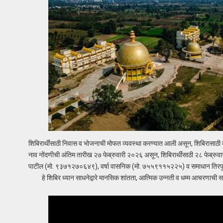
शिबिरार्थींसाठी निवास व भोजनाची मोफत व्यवस्था करण्यात आली असून, शिबिरासाठी क
नाव नोंदणीची अंतिम तारीख २७ फेब्रुवारी २०२६ असून, शिबिरार्थींसाठी २८ फेब्रुवा
पाटील (मो. ९३७१२७०६४९), वर्षा वासनिक (मो. ७५५९११५२२५) व समाधान तिरपुडे
हे शिबिर ध्यान साधनेद्वारे मानसिक शांतता, आत्मिक उन्नती व धम्म आचरणाची स