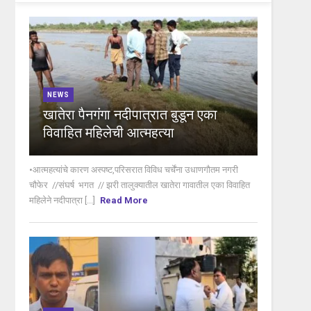
NEWS
खातेरा पैनगंगा नदीपात्रात बुडून एका
विवाहित महिलेची आत्महत्या
•आत्महत्यांचे कारण अस्पष्ट,परिसरात विविध चर्चेंना उधाणगौतम नगरी
चौफेर //संघर्ष भगत // झरी तालुक्यातील खातेरा गावातील एका विवाहित
महिलेने नदीपात्रा [...]
Read More