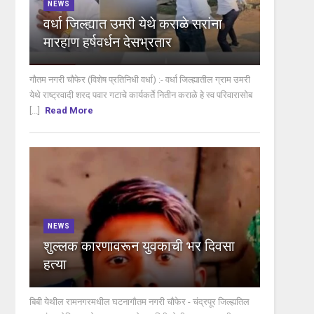
NEWS
वर्धा जिल्ह्यात उमरी येथे कराळे सरांना
मारहाण हर्षवर्धन देसभ्रतार
गौतम नगरी चौफेर (विशेष प्रतिनिधी वर्धा) :- वर्धा जिल्ह्यातील ग्राम उमरी
येथे राष्ट्रवादी शरद पवार गटाचे कार्यकर्ते नितीन कराळे हे स्व परिवारासोब
[...]
Read More
NEWS
शुल्लक कारणावरून युवकाची भर दिवसा
हत्या
बिबी येथील रामनगरमधील घटनागौतम नगरी चौफेर - चंद्रपूर जिल्ह्यतिल